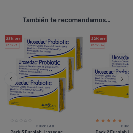
También te recomendamos...
23%
22%
OFF
OFF
PACK x3
PACK x2
u.
u.
EUROLAB
EURO
Pack 3 Eurolab Urosedac
Pack 2 Eurolab U