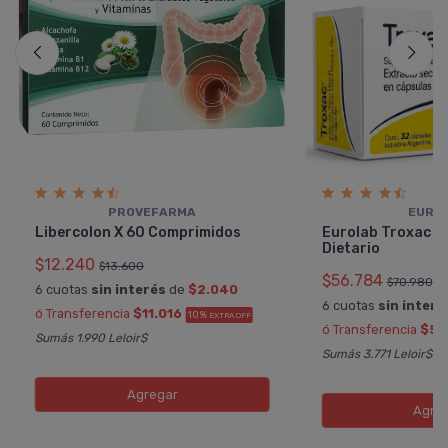
PROVEFARMA
EURO
Libercolon X 60 Comprimidos
Eurolab Troxac S
Dietario
$12.240
$13.600
$56.784
$70.980
6 cuotas
sin interés
de
$2.040
6 cuotas
sin interé
ó Transferencia
$11.016
10%
EXTRA OFF
ó Transferencia
$51
Sumás 1.990 Leloir$
Sumás 3.771 Leloir$
Agregar
Agre