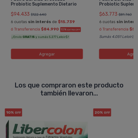
Probiotic Suplemento Dietario
Probiotic Supleme
$94.433
$63.773
$122.640
$81.760
6 cuotas
sin interés
de
$15.739
6 cuotas
sin interé
ó Transferencia
$84.990
ó Transferencia
$57
10%
EXTRA OFF
Sumás 4.051 Leloir$
¡ Envío
GRATIS
y sumás 5.277 Leloir$ !
Agregar
Agre
Los que compraron este producto
también llevaron...
10%
20%
OFF
OFF