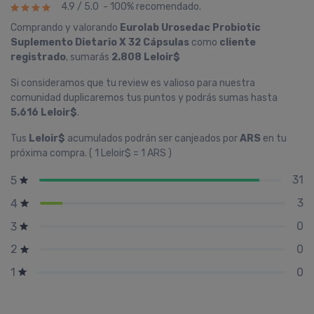
4.9 / 5.0 - 100% recomendado.
Comprando y valorando
Eurolab Urosedac Probiotic
Suplemento Dietario X 32 Cápsulas
como
cliente
registrado
, sumarás
2.808 Leloir$
Si consideramos que tu review es valioso para nuestra
comunidad duplicaremos tus puntos y podrás sumas hasta
5.616 Leloir$
.
Tus
Leloir$
acumulados podrán ser canjeados por
ARS
en tu
próxima compra. ( 1 Leloir$ = 1 ARS )
31
5
3
4
0
3
0
2
0
1