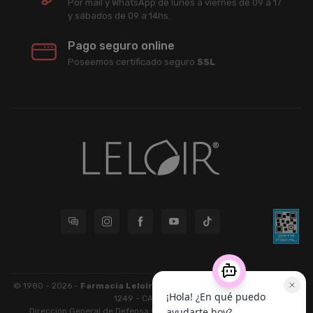
Por mail y WhatsApp de lunes a viernes de 09 a 17
y sábados de 09 a 14hs.
Pago seguro online
Poseemos certificado seguro
SSL
© 1980 - 2026 -
Farmacia Leloir S.R.L.
| CUIT 33609220789 - Larrea
1249 - CABA - CP 1117
Dirección General de Defensa y Protección al Consumidor: Para