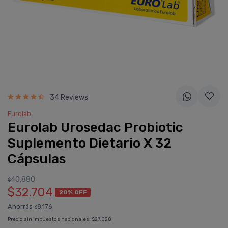
34 Reviews
Eurolab
Eurolab Urosedac Probiotic
Suplemento Dietario X 32
Cápsulas
40.880
$
$32.704
20% OFF
Ahorrás
8.176
$
Precio sin impuestos nacionales:
$27.028