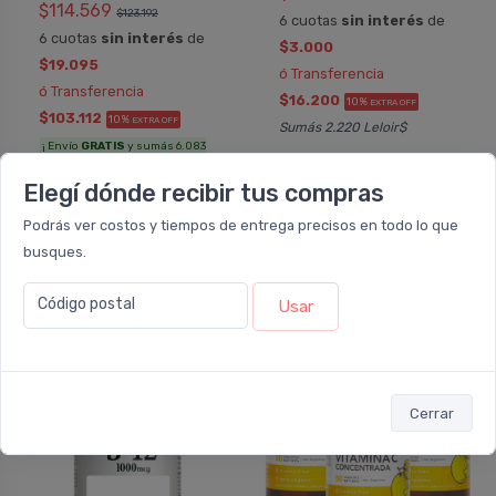
$114.569
$123.192
6 cuotas
sin interés
de
6 cuotas
sin interés
de
$3.000
$19.095
ó Transferencia
ó Transferencia
$16.200
10%
EXTRA OFF
$103.112
10%
EXTRA OFF
Sumás 2.220 Leloir$
¡ Envío
GRATIS
y sumás 6.083
Leloir$ !
Agregar
Elegí dónde recibir tus compras
Agregar
Podrás ver costos y tiempos de entrega precisos en todo lo que
busques.
Código postal
Usar
15%
33%
OFF
OFF
PACK x3
u.
Cerrar