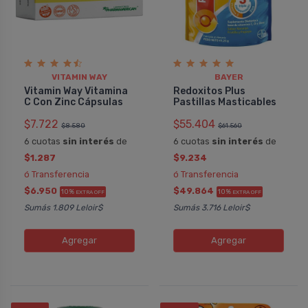
VITAMIN WAY
BAYER
Vitamin Way Vitamina
Redoxitos Plus
C Con Zinc Cápsulas
Pastillas Masticables
$7.722
$55.404
$8.580
$61.560
6 cuotas
sin interés
de
6 cuotas
sin interés
de
$1.287
$9.234
ó Transferencia
ó Transferencia
$6.950
$49.864
10%
10%
EXTRA OFF
EXTRA OFF
Sumás 1.809 Leloir$
Sumás 3.716 Leloir$
Agregar
Agregar