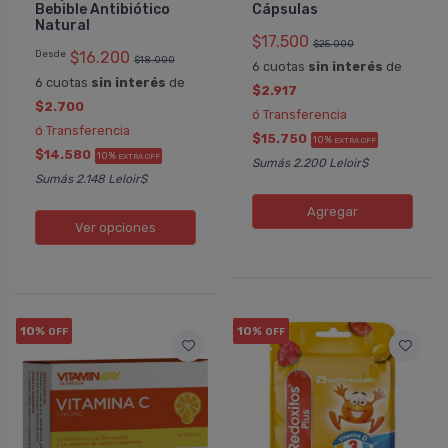
Bebible Antibiótico
Cápsulas
Natural
$17.500
$25.000
Desde
$16.200
$18.000
6 cuotas
sin interés
de
6 cuotas
sin interés
de
$2.917
$2.700
ó Transferencia
ó Transferencia
$15.750
10%
EXTRA OFF
$14.580
10%
EXTRA OFF
Sumás 2.200 Leloir$
Sumás 2.148 Leloir$
Agregar
Ver opciones
10%
10%
OFF
OFF