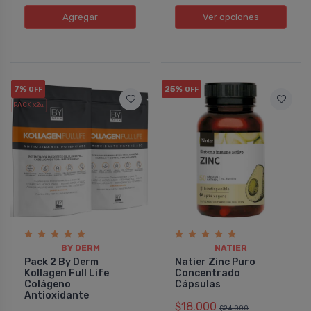
Agregar
Ver opciones
7%
25%
OFF
OFF
PACK x2
u.
BY DERM
NATIER
Pack 2 By Derm
Natier Zinc Puro
Kollagen Full Life
Concentrado
Colágeno
Cápsulas
Antioxidante
$18.000
$24.000