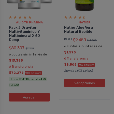
ALIOTH PHARMA
NATIER
Pack 3 Gravitón
Natier Aloe Vera
Multivitamí­nico Y
Natural Bebible
Multimineral X 60
Desde
$9.450
Comp
$12.600
6 cuotas
sin interés
de
$80.307
$97.935
$1.575
6 cuotas
sin interés
de
ó Transferencia
$13.385
$8.505
10%
EXTRA OFF
ó Transferencia
Sumás 1.878 Leloir$
$72.276
10%
EXTRA OFF
¡ Envío
GRATIS
y sumás 4.712
Ver opciones
Leloir$ !
Agregar