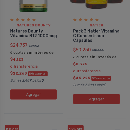
NATURES BOUNTY
NATIER
Natures Bounty
Pack 3 Natier Vitamina
Vitamina B12 1000mcg
C Concentrada
Cápsulas
$24.737
$29.102
$50.250
$75.000
6 cuotas
sin interés
de
6 cuotas
sin interés
de
$4.123
$8.375
ó Transferencia
ó Transferencia
$22.263
10%
EXTRA OFF
$45.225
10%
EXTRA OFF
Sumás 2.489 Leloir$
Sumás 3.510 Leloir$
Agregar
Agregar
8%
15%
OFF
OFF