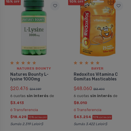
15%
10%
OFF
OFF
NATURES BOUNTY
BAYER
Natures Bounty L-
Redoxitos Vitamina C
lysine 1000mg
Gomitas Masticables
$20.476
$48.060
$24.089
$53.400
6 cuotas
sin interés
de
6 cuotas
sin interés
de
$3.413
$8.010
ó Transferencia
ó Transferencia
$18.428
$43.254
10%
10%
EXTRA OFF
EXTRA OFF
Sumás 2.319 Leloir$
Sumás 3.422 Leloir$