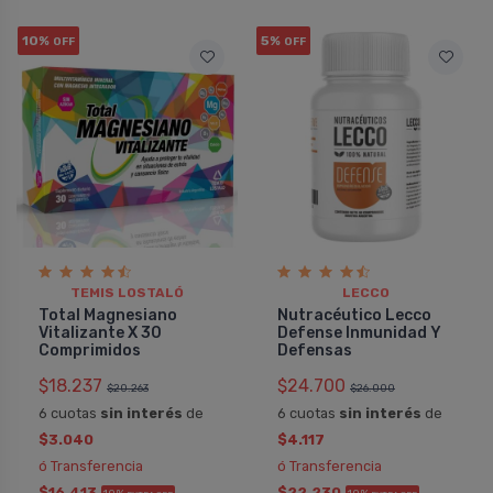
10%
5%
OFF
OFF
TEMIS LOSTALÓ
LECCO
Total Magnesiano
Nutracéutico Lecco
Vitalizante X 30
Defense Inmunidad Y
Comprimidos
Defensas
$18.237
$24.700
$20.263
$26.000
6 cuotas
sin interés
de
6 cuotas
sin interés
de
$3.040
$4.117
ó Transferencia
ó Transferencia
$16.413
$22.230