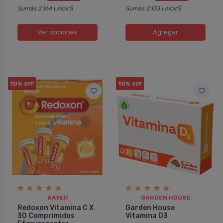
Sumás 2.164 Leloir$
Sumás 2.133 Leloir$
Ver opciones
Agregar
10%
10%
OFF
OFF
BAYER
GARDEN HOUSE
Redoxon Vitamina C X
Garden House
30 Comprimidos
Vitamina D3