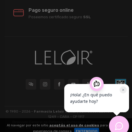
Pago seguro online
Poseemos certificado seguro
SSL
© 1980 - 2026 -
Farmacia Leloir S.R.L.
| CUIT 33609220789 - Larrea
1249 - CABA - CP 1117
Dirección General de Defensa y Protección al Consumidor: Para
Al navegar por este sitio
aceptás el uso de cookies
para agilizar tu
consultas y/o denuncias
[ingrese aquí]
| Nación: Defensa de las y los
experiencia de compra.
ENTENDIDO