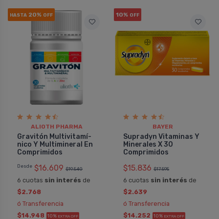
20%
10%
HASTA
OFF
OFF
ALIOTH PHARMA
BAYER
Gravitón Multivitamí­
Supradyn Vitaminas Y
nico Y Multimineral En
Minerales X 30
Comprimidos
Comprimidos
Desde
$16.609
$15.836
$19.540
$17.595
6 cuotas
sin interés
de
6 cuotas
sin interés
de
$2.768
$2.639
ó Transferencia
ó Transferencia
$14.948
$14.252
10%
10%
EXTRA OFF
EXTRA OFF