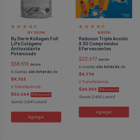
BY DERM
BAYER
By Derm Kollagen Full
Redoxon Triple Acción
Life Colágeno
X 30 Comprimidos
Antioxidante
Efervescentes
Potenciado
$22.617
$25.130
$58.516
$61.596
6 cuotas
sin interés
de
6 cuotas
sin interés
de
$3.770
$9.753
ó Transferencia
ó Transferencia
$20.355
10%
EXTRA OFF
$52.664
10%
EXTRA OFF
Sumás 2.405 Leloir$
Sumás 3.841 Leloir$
Agregar
Agregar