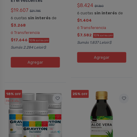
Efervescentes
$8.424
$9.360
$19.607
$21.785
6 cuotas
sin interés
de
6 cuotas
sin interés
de
$1.404
$3.268
ó Transferencia
ó Transferencia
$7.582
10%
EXTRA OFF
$17.646
10%
EXTRA OFF
Sumás 1.837 Leloir$
Sumás 2.284 Leloir$
Agregar
Agregar
18%
25%
OFF
OFF
PACK x3
u.