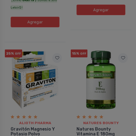
¡ Envío
GRATIS
y sumás 8.300
Leloir$ !
Agregar
Agregar
25%
15%
OFF
OFF
ALIOTH PHARMA
NATURES BOUNTY
Gravitón Magnesio Y
Natures Bounty
Potasio Polvo
Vitamina E 180mg