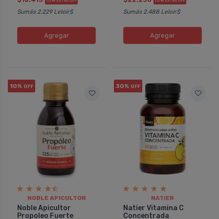
10%
10%
EXTRA OFF
EXTRA OFF
Sumás 2.229 Leloir$
Sumás 2.488 Leloir$
Agregar
Agregar
10%
30%
OFF
OFF
NOBLE APICULTOR
NATIER
Noble Apicultor
Natier Vitamina C
Propoleo Fuerte
Concentrada