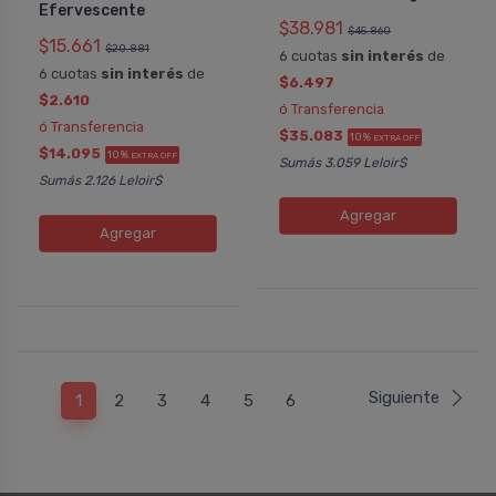
Efervescente
$38.981
$45.860
$15.661
$20.881
6 cuotas
sin interés
de
6 cuotas
sin interés
de
$6.497
$2.610
ó Transferencia
ó Transferencia
$35.083
10%
EXTRA OFF
$14.095
10%
EXTRA OFF
Sumás 3.059 Leloir$
Sumás 2.126 Leloir$
Agregar
Agregar
Siguiente
1
2
3
4
5
6