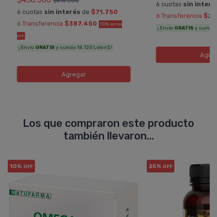
$615.000
6 cuotas
sin interé
6 cuotas
sin interés
de
$71.750
ó Transferencia
$21
ó Transferencia
$387.450
10%
EXTRA
¡ Envío
GRATIS
y sumás 11
OFF
¡ Envío
GRATIS
y sumás 18.720 Leloir$ !
Agre
Agregar
Los que compraron este producto
también llevaron...
10%
25%
OFF
OFF