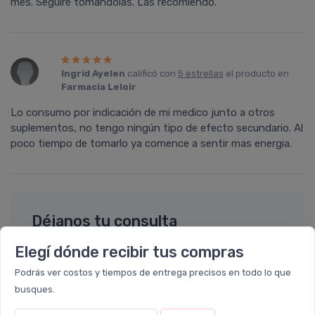
mes. Seguiré tomándolas. Las recomiendo.
Ingrid Ayelen
calificó con
5 estrellas
el producto en
Farmacia Leloir
.
Lo consumo por indicación de mi medico junto a otros
suplementos, no tengo ningún tipo de efecto secundario. Al
poco tiempo de tomarlo ya comence a sentir mas energia.
Déjanos tu consulta
Elegí dónde recibir tus compras
Nombre completo* (ej. Diego Lopez)
Podrás ver costos y tiempos de entrega precisos en todo lo que
busques.
Email* (ej. diego.lopez@email.com)