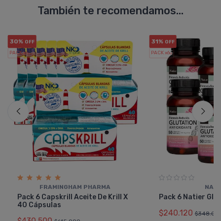
También te recomendamos...
30%
31%
OFF
OFF
PACK x6
PACK x6
u.
u.
FRAMINGHAM PHARMA
NATI
Pack 6 Capskrill Aceite De Krill X
Pack 6 Natier Glu
40 Cápsulas
$240.120
$348.00
$430.500