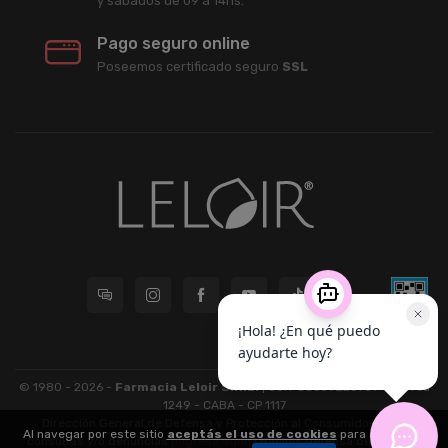
y sábados de 09 a 14hs.
Pago seguro online
Poseemos certificado seguro
SSL
© 1980 - 2026 -
Farmacia Leloir S.R.L.
| CUIT 33609220789 - Larrea
1249 - CABA - CP 1117
Dirección General de Defensa y Protección al Consumidor: Para
Al navegar por este sitio
aceptás el uso de cookies
para agilizar tu
consultas y/o denuncias
[ingrese aquí]
| Nación: Defensa de las y los