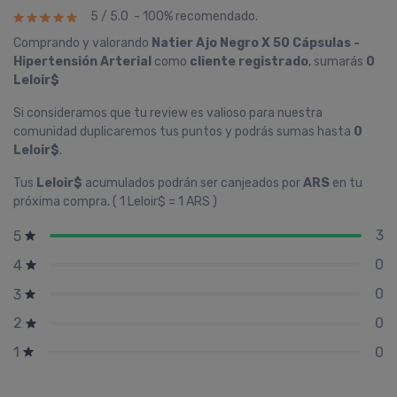
5 / 5.0 - 100% recomendado.
Comprando y valorando
Natier Ajo Negro X 50 Cápsulas -
Hipertensión Arterial
como
cliente registrado
, sumarás
0
Leloir$
Si consideramos que tu review es valioso para nuestra
comunidad duplicaremos tus puntos y podrás sumas hasta
0
Leloir$
.
Tus
Leloir$
acumulados podrán ser canjeados por
ARS
en tu
próxima compra. ( 1 Leloir$ = 1 ARS )
3
5
0
4
0
3
0
2
0
1