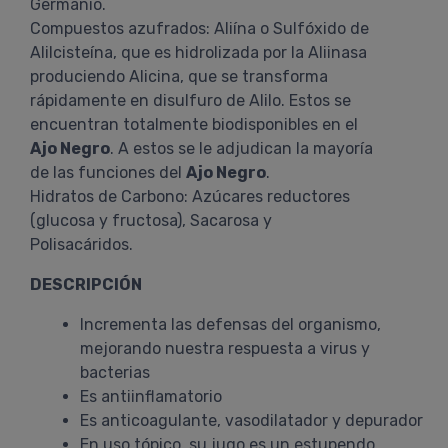
Germanio.
Compuestos azufrados: Aliína o Sulfóxido de
Alilcisteína, que es hidrolizada por la Aliinasa
produciendo Alicina, que se transforma
rápidamente en disulfuro de Alilo. Estos se
encuentran totalmente biodisponibles en el
Ajo Negro
. A estos se le adjudican la mayoría
de las funciones del
Ajo Negro
.
Hidratos de Carbono: Azúcares reductores
(glucosa y fructosa), Sacarosa y
Polisacáridos.
DESCRIPCIÓN
Incrementa las defensas del organismo,
mejorando nuestra respuesta a virus y
bacterias
Es antiinflamatorio
Es anticoagulante, vasodilatador y depurador
En uso tópico, su jugo es un estupendo