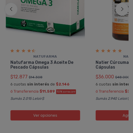
NATUFARMA
NATI
Natufarma Omega 3 Aceite De
Natier Cúrcuma 
Pescado Cápsulas
Cápsulas
$12.877
$36.000
$14.308
$48.000
6 cuotas
sin interés
de
$2.146
6 cuotas
sin interé
ó Transferencia
$11.589
ó Transferencia
$32
10%
EXTRA OFF
Sumás 2.015 Leloir$
Sumás 2.940 Leloir$
Ver opciones
Agre