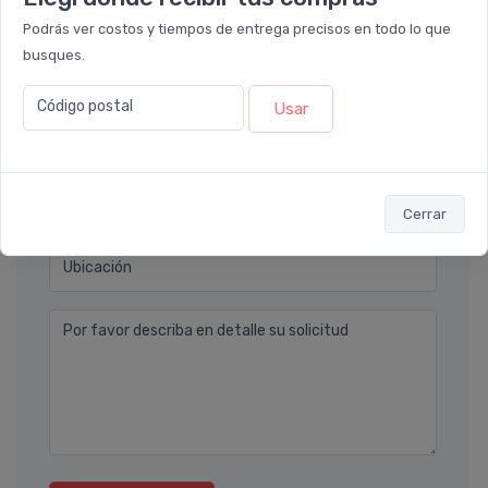
Déjanos tu consulta
Podrás ver costos y tiempos de entrega precisos en todo lo que
busques.
Nombre completo* (ej. Diego Lopez)
Código postal
Usar
Email* (ej. diego.lopez@email.com)
Teléfono
Cerrar
Ubicación
Por favor describa en detalle su solicitud