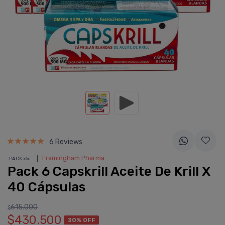
6 Reviews
❘
Framingham Pharma
PACK x6
u.
Pack 6 Capskrill Aceite De Krill X
40 Cápsulas
615.000
$
$430.500
30% OFF