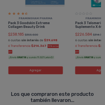
FRAMINGHAM PHARMA
FRAMINGHA
Pack 3 Goodskin Extreme
Pack 3 Telomerin
Collagen Beauty Drink
Suplemento X 60 
$238.185
$226.584
$355.500
$314.70
6 cuotas
sin interés
de
$39.698
6 cuotas
sin interé
ó Transferencia
$214.367
ó Transferencia
$20
10%
EXTRA
OFF
OFF
¡ Envío
GRATIS
y sumás 11.027 Leloir$ !
¡ Envío
GRATIS
y sumás 10
Agregar
Agreg
Los que compraron este producto
también llevaron...