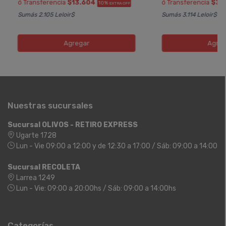
ó Transferencia
$13.604
ó Transferencia
$36
10%
EXTRA OFF
Sumás 2.105 Leloir$
Sumás 3.114 Leloir$
Agregar
Agreg
Nuestras sucursales
Sucursal OLIVOS - RETIRO EXPRESS
Ugarte 1728
Lun - Vie 09:00 a 12:00 y de 12:30 a 17:00 / Sáb: 09:00 a 14:00
Sucursal RECOLETA
Larrea 1249
Lun - Vie: 09:00 a 20:00hs / Sáb: 09:00 a 14:00hs
Categorías