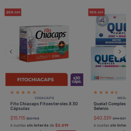
25%
10%
OFF
OFF
CHIACAPS
MEGAL
Fito Chiacaps Fitoesteroles X 30
Quelat Complex Z
Cápsulas
Selenio
$15.115
$40.339
$20.153
$44.821
6 cuotas
sin interés
de
$2.519
6 cuotas
sin interé