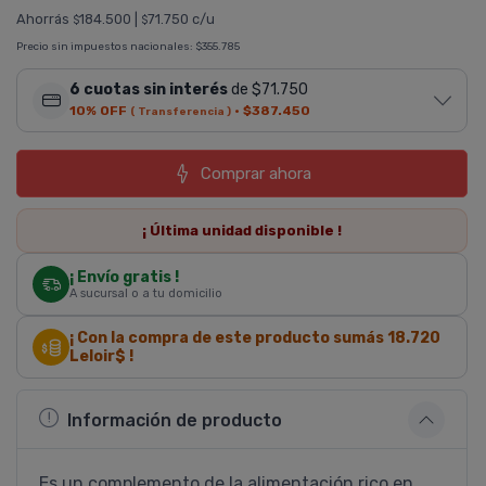
Ahorrás
184.500
|
71.750 c/u
$
$
Precio sin impuestos nacionales:
$355.785
6 cuotas sin interés
de $71.750
10% OFF
·
$387.450
( Transferencia )
Comprar ahora
¡ Última
unidad
disponible !
¡ Envío gratis !
A sucursal o a tu domicilio
¡ Con la compra de este producto sumás
18.720
Leloir$ !
Información de producto
Es un complemento de la alimentación rico en