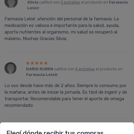
Silvia
calificó con
5 estrellas
el producto en
Farmacia
Leloir
.
Farmacia Leloir: atención del personal de la farmacia. La
medicación es valiosa e importante para la salud, ayuda,
aporta nutrientes al organismo, mi salud se recuperó al
máximo. Muchas Gracias Silvia.
DARIO RUBEN
calificó con
5 estrellas
el producto en
Farmacia Leloir
.
Lo uso desde hace más de 2 años. Siempre lo consumo por
la mañana, antes de iniciar la jornada. Es fácil de ingerir y de
transportar. Recomendable para tener el aporte de omega
recomendado
Elegí dónde recibir tus compras