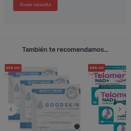
Enviar consulta
También te recomendamos...
33%
28%
OFF
OFF
PACK x3
PACK x3
u.
u.