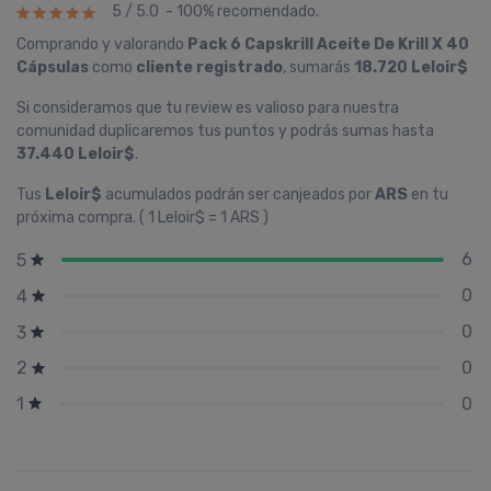
5 / 5.0 - 100% recomendado.
Comprando y valorando
Pack 6 Capskrill Aceite De Krill X 40
Cápsulas
como
cliente registrado
, sumarás
18.720 Leloir$
Si consideramos que tu review es valioso para nuestra
comunidad duplicaremos tus puntos y podrás sumas hasta
37.440 Leloir$
.
Tus
Leloir$
acumulados podrán ser canjeados por
ARS
en tu
próxima compra. ( 1 Leloir$ = 1 ARS )
6
5
0
4
0
3
0
2
0
1