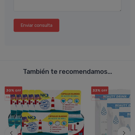
Enviar consulta
También te recomendamos...
30%
33%
OFF
OFF
PACK x6
PACK x3
u.
u.