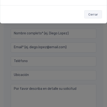
Cerrar
Déjanos tu consulta
Nombre completo* (ej. Diego Lopez)
Email* (ej. diego.lopez@email.com)
Teléfono
Ubicación
Por favor describa en detalle su solicitud