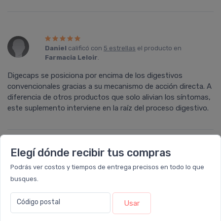
Daniel
calificó con
5 estrellas
el producto en
Farmacia Leloir
.
Digecaps se posiciona por encima de los digestivos
convencionales gracias a su mecanismo de acción directa. A
diferencia de otros productos que solo alivian los síntomas,
este suplemento interviene en la raíz del proceso digestivo.
Elegí dónde recibir tus compras
Maria
calificó con
5 estrellas
el producto en
Farmacia
Podrás ver costos y tiempos de entrega precisos en todo lo que
Leloir
.
busques.
Es excelente para ingerir después de las comidas. Antes
sentía que la digestión era muy lenta. Tenía molestias, como
Código postal
Usar
inflamada, luego de digecaps me cambió la vida.