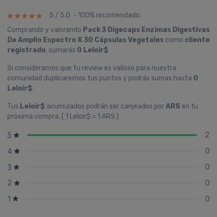
5 / 5.0 - 100% recomendado.
Comprando y valorando
Pack 3 Digecaps Enzimas Digestivas
De Amplio Espectro X 30 Cápsulas Vegetales
como
cliente
registrado
, sumarás
0 Leloir$
Si consideramos que tu review es valioso para nuestra
comunidad duplicaremos tus puntos y podrás sumas hasta
0
Leloir$
.
Tus
Leloir$
acumulados podrán ser canjeados por
ARS
en tu
próxima compra. ( 1 Leloir$ = 1 ARS )
2
5
0
4
0
3
0
2
0
1