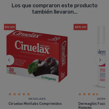
Los que compraron este producto
también llevaron...
5%
25%
OFF
OFF
MEGALABS
DERMA
Ciruelax Minitabs Comprimidos
Dermaglós Facial
Rojeces