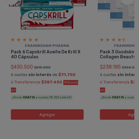
FRAMINGHAM PHARMA
FRAMINGHA
Pack 6 Capskrill Aceite De Krill X
Pack 3 Goodskin 
40 Cápsulas
Collagen Beauty 
$430.500
$238.185
$615.000
$355.50
6 cuotas
sin interés
de
$71.750
6 cuotas
sin interé
ó Transferencia
$387.450
ó Transferencia
$21
10%
EXTRA
OFF
OFF
¡ Envío
GRATIS
y sumás 18.720 Leloir$ !
¡ Envío
GRATIS
y sumás 11
Agregar
Agre