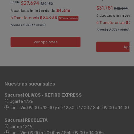
Desde
$27.694
$29.152
$31.781
$42.374
6 cuotas
sin interés
de
$4.616
6 cuotas
sin interé
ó Transferencia
$24.925
10%
EXTRA OFF
ó Transferencia
$28
Sumás 2.608 Leloir$
Sumás 2.771 Leloir$
Ver opciones
Agre
Nuestras sucursales
Sucursal OLIVOS - RETIRO EXPRESS
Ugarte 1728
Lun - Vie 09:00 a 12:00 y de 12:30 a 17:00 / Sáb: 09:00 a 14:00
Sucursal RECOLETA
Larrea 1249
Lun - Vie: 09:00 a 20:00hs / Sáb: 09:00 a 14:00hs