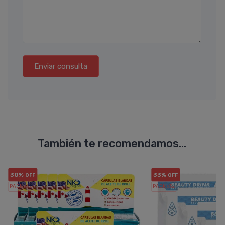
Enviar consulta
También te recomendamos...
30%
33%
OFF
OFF
PACK x6
PACK x3
u.
u.