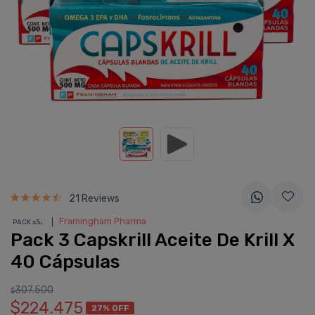
21 Reviews
❘
Framingham Pharma
PACK x3
u.
Pack 3 Capskrill Aceite De Krill X
40 Cápsulas
307.500
$
$224.475
27% OFF