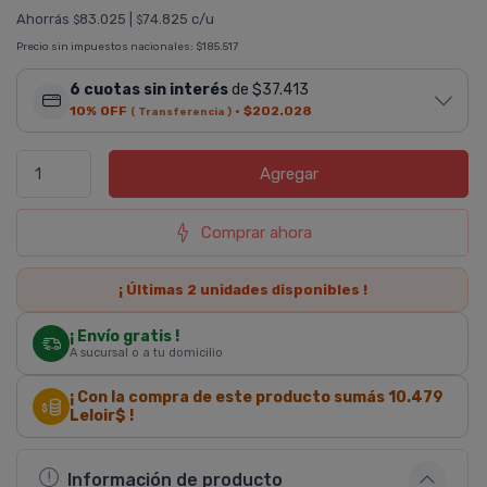
Ahorrás
83.025
|
74.825 c/u
$
$
Precio sin impuestos nacionales:
$185.517
6 cuotas sin interés
de $37.413
10% OFF
·
$202.028
( Transferencia )
Agregar
Comprar ahora
¡ Últimas
2
unidades disponibles !
¡ Envío gratis !
A sucursal o a tu domicilio
¡ Con la compra de este producto sumás
10.479
Leloir$ !
Información de producto