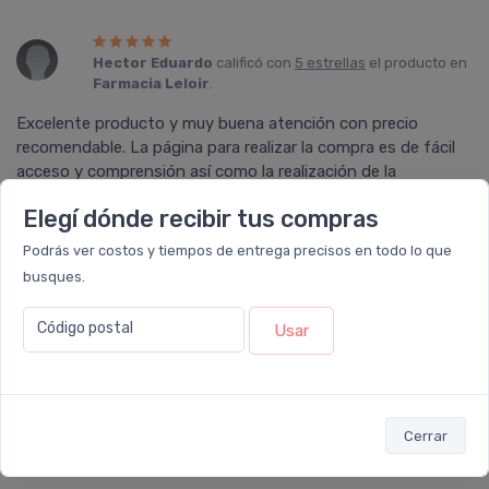
Hector Eduardo
calificó con
5 estrellas
el producto en
Farmacia Leloir
.
Excelente producto y muy buena atención con precio
recomendable. La página para realizar la compra es de fácil
acceso y comprensión así como la realización de la
operación de pago.
Elegí dónde recibir tus compras
Podrás ver costos y tiempos de entrega precisos en todo lo que
busques.
Adalberto O
calificó con
5 estrellas
el producto en
Código postal
Farmacia Leloir
.
Usar
Hola este producto lo conozco de antes y lo tome a diario
por mas de cinco meses, es fabuloso, cumple con la función
para la cual fue desarrollado, lo compre también en esta
Cerrar
farmacia. Ahora estoy retomando la toma, deseo hacerlo
permanentemente.