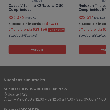
CADOS
BAY
Cados Vitamina K2 Natural X 30
Redoxon Triple Ac
Comprimidos
Comprimidos Efe
$26.076
$22.617
$28.973
$25.130
6 cuotas
sin interés
de
$4.346
6 cuotas
sin interé
ó Transferencia
$23.468
ó Transferencia
$20
10%
EXTRA OFF
Sumás 2.543 Leloir$
Sumás 2.405 Leloir$
Agregar
Agreg
Nuestras sucursales
Sucursal OLIVOS - RETIRO EXPRESS
Ugarte 1728
Lun - Vie 09:00 a 12:00 y de 12:30 a 17:00 / Sáb: 09:00 a 14:00
Sucursal RECOLETA