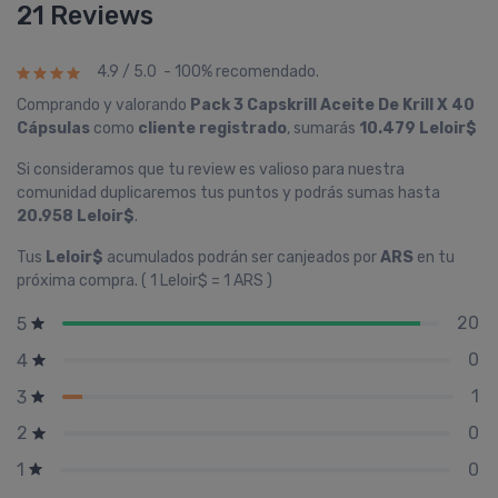
21 Reviews
4.9 / 5.0 - 100% recomendado.
Comprando y valorando
Pack 3 Capskrill Aceite De Krill X 40
Cápsulas
como
cliente registrado
, sumarás
10.479 Leloir$
Si consideramos que tu review es valioso para nuestra
comunidad duplicaremos tus puntos y podrás sumas hasta
20.958 Leloir$
.
Tus
Leloir$
acumulados podrán ser canjeados por
ARS
en tu
próxima compra. ( 1 Leloir$ = 1 ARS )
20
5
0
4
1
3
0
2
0
1