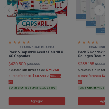
FRAMINGHAM PHARMA
FRAMINGHA
Pack 6 Capskrill Aceite De Krill X
Pack 3 Goodskin 
40 Cápsulas
Collagen Beauty D
$430.500
$238.185
$615.000
$355.50
6 cuotas
sin interés
de
$71.750
6 cuotas
sin interé
ó Transferencia
$387.450
ó Transferencia
$21
10%
EXTRA
OFF
OFF
¡ Envío
GRATIS
y sumás 18.720 Leloir$ !
¡ Envío
GRATIS
y sumás 11
Agregar
Agreg