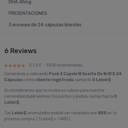
DHA 45mg
PRESENTACIONES
3 envases de 24 cápsulas blandas
6 Reviews
5 / 5.0 - 100% recomendado.
Comprando y valorando
Pack 3 Capskrill Aceite De Krill X 24
Cápsulas
como
cliente registrado
, sumarás
0 Leloir$
Si consideramos que tu review es valioso para nuestra
comunidad duplicaremos tus puntos y podrás sumas hasta
0
Leloir$
.
Tus
Leloir$
acumulados podrán ser canjeados por
ARS
en tu
próxima compra. ( 1 Leloir$ = 1 ARS )