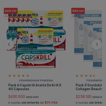
30%
33%
OFF
OFF
PACK x6
PACK x3
u.
u.
FRAMINGHAM PHARMA
FRAMINGHA
Pack 6 Capskrill Aceite De Krill X
Pack 3 Goodskin 
40 Cápsulas
Collagen Beauty D
$430.500
$238.185
$615.000
$355.50
6 cuotas
sin interés
de
$71.750
6 cuotas
sin interé