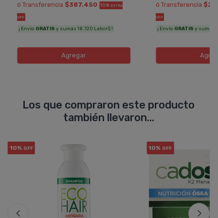
ó Transferencia
$387.450
ó Transferencia
$21
10%
EXTRA
OFF
OFF
¡ Envío
GRATIS
y sumás 18.720 Leloir$ !
¡ Envío
GRATIS
y sumás 11
Agregar
Agreg
Los que compraron este producto
también llevaron...
10%
10%
OFF
OFF