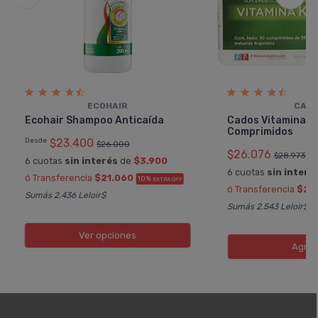
ECOHAIR
CAD
Ecohair Shampoo Anticaí­da
Cados Vitamina K2
Comprimidos
Desde
$23.400
$26.000
$26.076
$28.973
6 cuotas
sin interés
de
$3.900
6 cuotas
sin interé
ó Transferencia
$21.060
10%
EXTRA OFF
ó Transferencia
$23
Sumás 2.436 Leloir$
Sumás 2.543 Leloir$
Ver opciones
Agreg