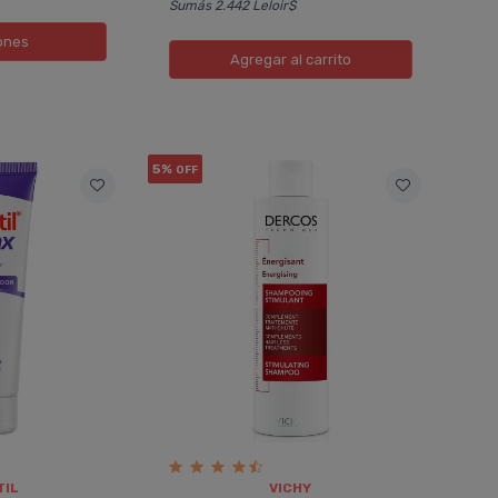
Sumás 2.442 Leloir$
ones
Agregar
al carrito
5%
OFF
TIL
VICHY