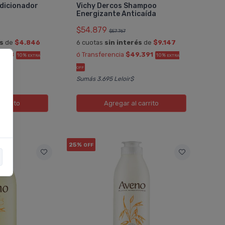
ndicionador
Vichy Dercos Shampoo
Energizante Anticaí­da
$54.879
$57.767
és
de
$4.846
6 cuotas
sin interés
de
$9.147
.168
ó Transferencia
$49.391
10%
10%
EXTRA
EXTRA
OFF
Sumás 3.695 Leloir$
carrito
Agregar
al carrito
25%
OFF