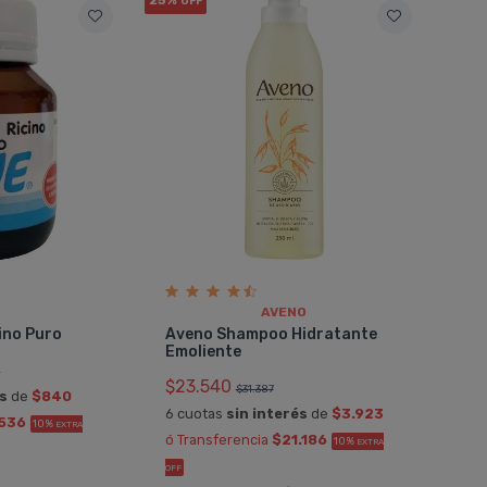
OFF
AVENO
ino Puro
Aveno Shampoo Hidratante
Emoliente
0
$23.540
$31.387
és
de
$840
6 cuotas
sin interés
de
$3.923
536
10%
EXTRA
ó Transferencia
$21.186
10%
EXTRA
OFF