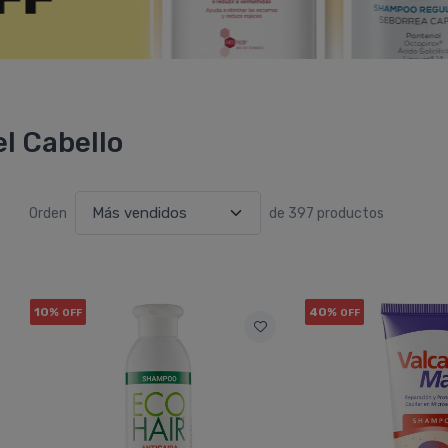
l Cabello
Orden
de 397 productos
10%
40%
OFF
OFF