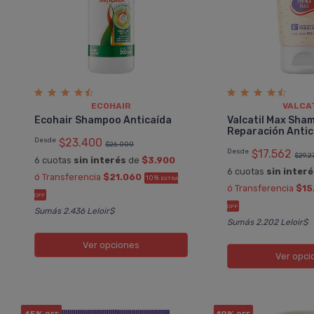
ECOHAIR
VALCA
Ecohair Shampoo Anticaí­da
Valcatil Max Sha
Reparación Antic
Desde
$23.400
$26.000
Desde
$17.562
$29.2
6 cuotas
sin interés
de
$3.900
6 cuotas
sin inter
ó Transferencia
$21.060
10%
EXTRA
ó Transferencia
$15
OFF
OFF
Sumás 2.436 Leloir$
Sumás 2.202 Leloir$
Ver opciones
Ver opci
45%
10%