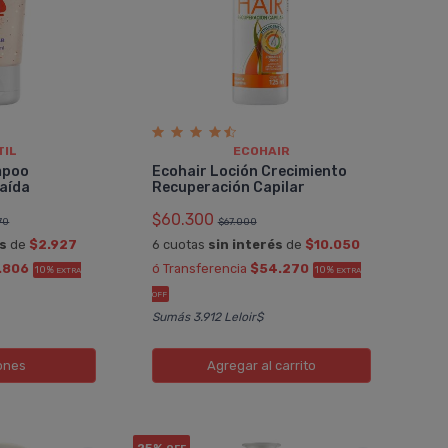
TIL
ECOHAIR
mpoo
Ecohair Loción Crecimiento
aí­da
Recuperación Capilar
$60.300
70
$67.000
és
de
$2.927
6 cuotas
sin interés
de
$10.050
.806
ó Transferencia
$54.270
10%
10%
EXTRA
EXTRA
OFF
Sumás 3.912 Leloir$
ones
Agregar
al carrito
25%