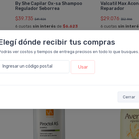
By She Capilar Ox-sa Shampoo
Valcatil Max Aco
Regulador Seborrea
Reparador
$39.735
$29.076
$41.826
$52.866
6 cuotas
sin interés
de
$6.623
6 cuotas
sin inter
ó Transferencia
$35.762
ó Transferencia
$26
10%
EXTRA
Elegí dónde recibir tus compras
OFF
OFF
Sumás 3.089 Leloir$
Sumás 2.663 Leloir$
Podrás ver costos y tiempos de entrega precisos en todo lo que busques.
Agregar
al carrito
Agregar
al 
Ingresar un código postal
Usar
20%
25%
OFF
OFF
Cerrar