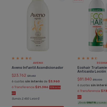
AVENO
ECOHA
Aveno Infantil Acondicionador
Ecohair Tratami
Anticaida Loció
$23.762
$31.682
$81.840
$93.000
6 cuotas
sin interés
de
$3.960
6 cuotas
sin inter
ó Transferencia
$21.386
10%
EXTRA
ó Transferencia
$73
OFF
OFF
Sumás 2.450 Leloir$
¡ Envío
GRATIS
y sumás 4