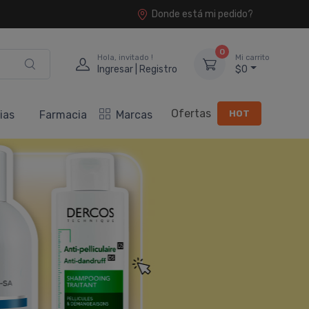
Donde está mi pedido?
0
Hola, invitado !
Mi carrito
Ingresar | Registro
$0
Ofertas
HOT
ias
Farmacia
Marcas