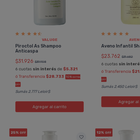
VALUGE
AVEN
Piroctol As Shampoo
Aveno Infantil S
Anticaspa
$23.762
$31.682
$31.926
$39.908
6 cuotas
sin inter
6 cuotas
sin interés
de
$5.321
ó Transferencia
$21
ó Transferencia
$28.733
10%
EXTRA
OFF
OFF
Sumás 2.450 Leloir$
Sumás 2.777 Leloir$
Agregar
al 
Agregar
al carrito
25%
12%
OFF
OFF
COMBO