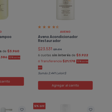
O
AVENO
hampoo
Aveno Acondicionador
Restaurador
$23.531
$31.374
és
de
$3.960
6 cuotas
sin interés
de
$3.922
.386
10%
EXTRA
ó Transferencia
$21.178
10%
EXTRA
OFF
Sumás 2.441 Leloir$
carrito
Agregar
al carrito
5%
OFF