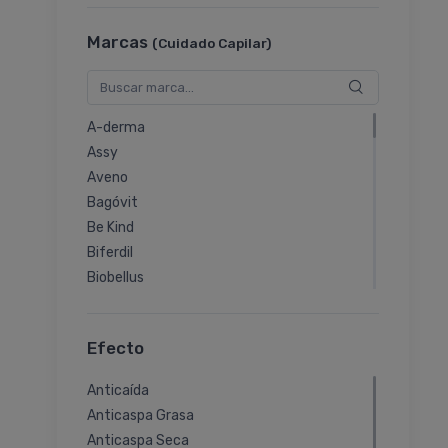
Tratamientos Y Reparación
Marcas
(Cuidado Capilar)
Coloración
Otros
A-derma
Assy
Aveno
Bagóvit
Be Kind
Biferdil
Biobellus
Biu Natural
Botanika
Efecto
By Derm
Cepage
Anticaída
Coony
Anticaspa Grasa
Cosrx
Anticaspa Seca