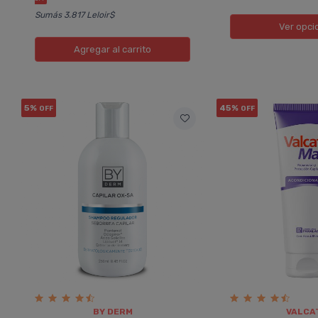
Sumás 3.817 Leloir$
Ver opci
Agregar
al carrito
5%
45%
OFF
OFF
BY DERM
VALCA