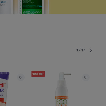
1 / 17
10%
OFF