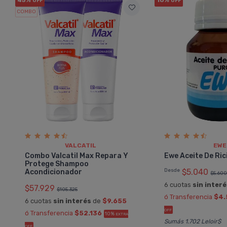
OFF
OFF
COMBO
VALCATIL
EWE
Combo Valcatil Max Repara Y
Ewe Aceite De Ric
Protege Shampoo
Desde
$5.040
Acondicionador
$5.60
6 cuotas
sin inter
$57.929
$105.325
ó Transferencia
$4.
6 cuotas
sin interés
de
$9.655
OFF
ó Transferencia
$52.136
10%
EXTRA
Sumás 1.702 Leloir$
OFF