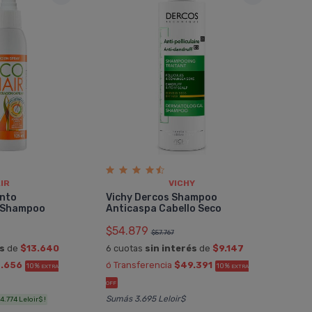
IR
VICHY
ento
Vichy Dercos Shampoo
n Shampoo
Anticaspa Cabello Seco
$54.879
$57.767
és
de
$13.640
6 cuotas
sin interés
de
$9.147
.656
ó Transferencia
$49.391
10%
10%
EXTRA
EXTRA
OFF
Sumás 3.695 Leloir$
.774 Leloir$ !