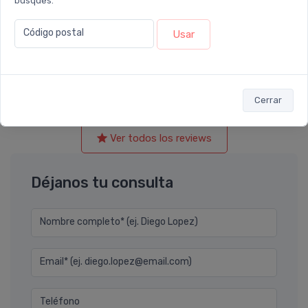
busques.
calificó con
5 estrellas
el producto en
Farmacia
Leloir
.
Código postal
Usar
Es la primera vez que lo uso, me lo recomendaron para el
fortalecimiento y caida del cabello. Me deja el cabello más
armado y con más grosor eso le brinda más peso.
Cerrar
Ver todos los reviews
Déjanos tu consulta
Nombre completo* (ej. Diego Lopez)
Email* (ej. diego.lopez@email.com)
Teléfono