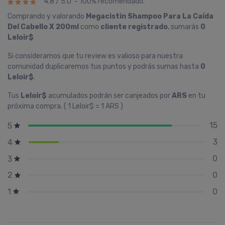
4.8 / 5.0 - 100% recomendado.
Comprando y valorando
Megacistin Shampoo Para La Caí­da
Del Cabello X 200ml
como
cliente registrado
, sumarás
0
Leloir$
Si consideramos que tu review es valioso para nuestra
comunidad duplicaremos tus puntos y podrás sumas hasta
0
Leloir$
.
Tus
Leloir$
acumulados podrán ser canjeados por
ARS
en tu
próxima compra. ( 1 Leloir$ = 1 ARS )
15
5
3
4
0
3
0
2
0
1