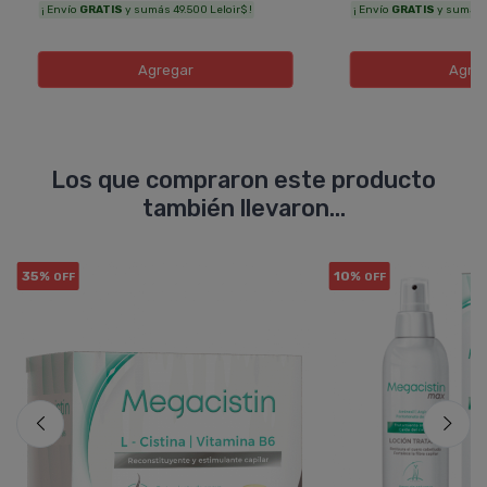
¡ Envío
GRATIS
y sumás 49.500 Leloir$ !
¡ Envío
GRATIS
y sumás 3
Agregar
Agre
Los que compraron este producto
también llevaron...
35%
10%
OFF
OFF