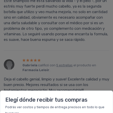
Este shampoo me está salvando la vida - y el pelo -, por un
estrés muy fuerte perdí­ mucho cabello, ya es la segunda
botella que utilizo y veo mucha mejorí­a, no solo en cantidad
sino en calidad, obviamente es necesario acompañar con
una dieta saludable y consultar con el médico por si es un
problema de otro tipo, yo complemento con medicación y
vitaminas. Lo seguiré usando porque me encanta la formula,
es suave, hace buena espuma y se saca rápido.
Gabriela
calificó con
5 estrellas
el producto en
Farmacia Leloir
.
Deja el cabello genial, limpio y suave! Excelente calidad y muy
buen precio. Mejores resultados si se usa con los
tratamientos megacistin. Muy recomendable!!!
Elegí dónde recibir tus compras
Podrás ver costos y tiempos de entrega precisos en todo lo que