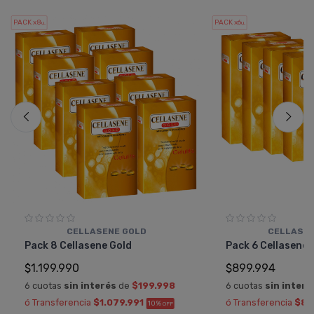
PACK x8
PACK x6
u.
u.
CELLASENE GOLD
CELLASEN
Pack 8 Cellasene Gold
Pack 6 Cellasene 
$1.199.990
$899.994
6 cuotas
sin interés
de
$199.998
6 cuotas
sin interé
ó Transferencia
$1.079.991
ó Transferencia
$80
10%
OFF