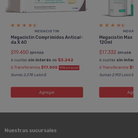
MEGACISTIN
MEGACI
Megacistin Comprimidos Anticaí­
Megacistin Max Lo
da X 60
120ml
$19.450
$17.332
$29.923
$19.258
6 cuotas
sin interés
de
$3.242
6 cuotas
sin interé
ó Transferencia
$17.505
ó Transferencia
$15
10%
EXTRA OFF
Sumás 2.278 Leloir$
Sumás 2.193 Leloir$
Agregar
Agre
Nuestras sucursales