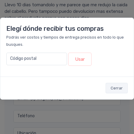
Llevo 10 dias tomandolo y me parece que me redujo la caida
del cabello. Pero tampoco puedo devolucion mas extensa
sobre el producto porque son pocos dias.
Elegí dónde recibir tus compras
Podrás ver costos y tiempos de entrega precisos en todo lo que
Ver todos los reviews
busques.
Código postal
Usar
Déjanos tu consulta
Nombre completo* (ej. Diego Lopez)
Cerrar
Email* (ej. diego.lopez@email.com)
Teléfono
Ubicación