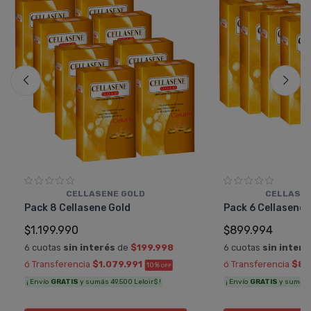
CELLASENE GOLD
CELLASEN
Pack 8 Cellasene Gold
Pack 6 Cellasene 
$1.199.990
$899.994
6 cuotas
sin interés
de
$199.998
6 cuotas
sin interé
ó Transferencia
$1.079.991
ó Transferencia
$80
10%
OFF
¡ Envío
GRATIS
y sumás 49.500 Leloir$ !
¡ Envío
GRATIS
y sumás 3