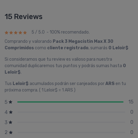
15 Reviews
5 / 5.0 - 100% recomendado.
Comprando y valorando
Pack 3 Megacistin Max X 30
Comprimidos
como
cliente registrado
, sumarás
0 Leloir$
Si consideramos que tu review es valioso para nuestra
comunidad duplicaremos tus puntos y podrás sumas hasta
0
Leloir$
.
Tus
Leloir$
acumulados podrán ser canjeados por
ARS
en tu
próxima compra. ( 1 Leloir$ = 1 ARS )
15
5
0
4
0
3
0
2