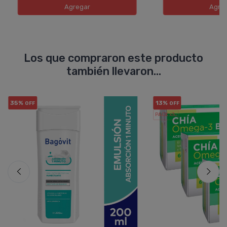
Agregar
Agre
Los que compraron este producto
también llevaron...
35%
13%
OFF
OFF
PACK x3
u.