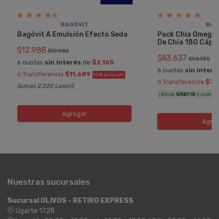
BAGÓVIT
BAG
Bagóvit A Emulsión Efecto Seda
Pack Chia Omega 
De Chia 180 Cáps
$12.988
$19.982
$83.637
$96.135
6 cuotas
sin interés
de
$2.165
6 cuotas
sin interé
ó Transferencia
$11.689
10%
EXTRA OFF
ó Transferencia
$75
Sumás 2.020 Leloir$
¡ Envío
GRATIS
y sumás 4
Agregar
Agre
Nuestras sucursales
Sucursal OLIVOS - RETIRO EXPRESS
Ugarte 1728