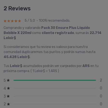
2 Reviews
5 / 5.0 - 100% recomendado.
Comprando y valorando
Pack 30 Ensure Plus Lí­quido
Bebible X 220ml
como
cliente registrado
, sumarás
22.714
Leloir$
Si consideramos que tu review es valioso para nuestra
comunidad duplicaremos tus puntos y podrás sumas hasta
45.428 Leloir$
.
Tus
Leloir$
acumulados podrán ser canjeados por
ARS
en tu
próxima compra. ( 1 Leloir$ = 1 ARS )
2
5
0
4
0
3
0
2