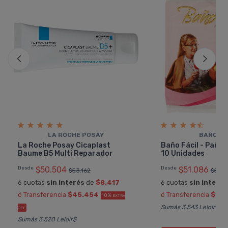
LA ROCHE POSAY
BAÑO FÁ
La Roche Posay Cicaplast
Baño Fácil - Paño
Baume B5 Multi Reparador
10 Unidades
Desde
$50.504
Desde
$51.086
$53.162
$53.7
6 cuotas
sin interés
de
$8.417
6 cuotas
sin interés
ó Transferencia
$45.454
ó Transferencia
$45.
10%
EXTRA
Sumás 3.543 Leloir$
OFF
Sumás 3.520 Leloir$