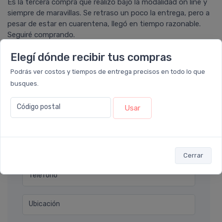
Es la tercera compra que realizó bajo la modalidad on line y
siempre de maravillas. Se retraso un poco la entrega, pero a
pesar de estar en cuarentena, llegó en tiempo razonable.
Seguiré comprando.
Elegí dónde recibir tus compras
Podrás ver costos y tiempos de entrega precisos en todo lo que
busques.
Déjanos tu consulta
Código postal
Usar
Nombre completo* (ej. Diego Lopez)
Email* (ej. diego.lopez@email.com)
Cerrar
Teléfono
Ubicación