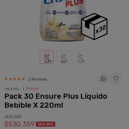
2 Reviews
❘
Ensure
PACK x30
u.
Pack 30 Ensure Plus Lí­quido
Bebible X 220ml
631.380
$
$530.359
16% OFF