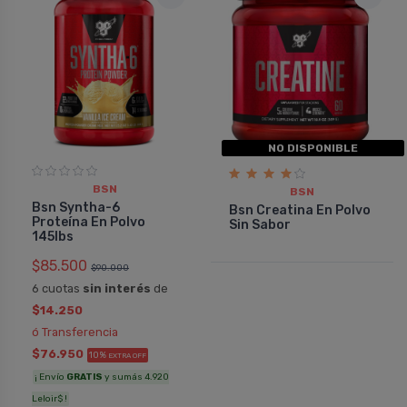
NO DISPONIBLE
BSN
BSN
Bsn Syntha-6
Bsn Creatina En Polvo
Proteína En Polvo
Sin Sabor
145lbs
$85.500
$90.000
6 cuotas
sin interés
de
$14.250
ó Transferencia
$76.950
10%
EXTRA OFF
¡ Envío
GRATIS
y sumás 4.920
Leloir$ !