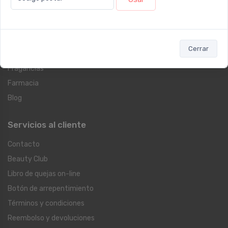
Dermocosmética
Protección Solar
Suplementos
Cerrar
Cuidado Personal
Fragancias
Farmacia
Blog
Servicios al cliente
Contacto
Beauty Club
Libro de quejas on-line
Botón de arrepentimiento
Términos y condiciones
Reembolso y devoluciones