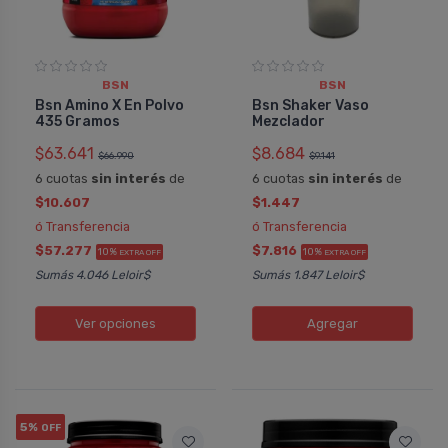
BSN
BSN
Bsn Amino X En Polvo
Bsn Shaker Vaso
435 Gramos
Mezclador
$63.641
$8.684
$66.990
$9.141
6 cuotas
sin interés
de
6 cuotas
sin interés
de
$10.607
$1.447
ó Transferencia
ó Transferencia
$57.277
$7.816
10%
10%
EXTRA OFF
EXTRA OFF
Sumás 4.046 Leloir$
Sumás 1.847 Leloir$
Ver opciones
Agregar
5%
OFF