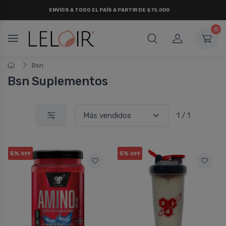
ENVÍOS A TODO EL PAÍS A PARTIR DE $75.000
0
Bsn
Bsn Suplementos
1 / 1
5%
5%
OFF
OFF