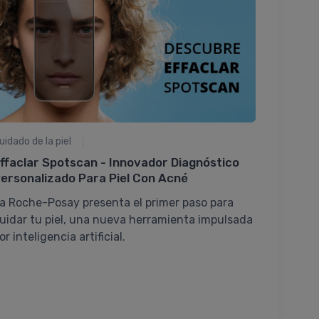
Cuidado d
¿sabés
Un Cuid
La lí­ne
uidado de la piel
para la
su nuev
ffaclar Spotscan - Innovador Diagnóstico
ersonalizado Para Piel Con Acné
a Roche-Posay presenta el primer paso para
uidar tu piel, una nueva herramienta impulsada
or inteligencia artificial.