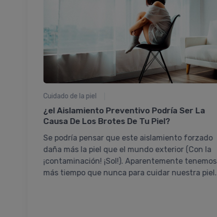
lución
d
 a niños
Cuidado de la piel
 los
¿el Aislamiento Preventivo Podrí­a Ser La
 y es el
Causa De Los Brotes De Tu Piel?
d de
Se podrí­a pensar que este aislamiento forzado
daña más la piel que el mundo exterior (Con la
¡contaminación! ¡Sol!). Aparentemente tenemos
más tiempo que nunca para cuidar nuestra piel.