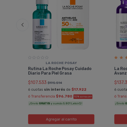
LA ROCHE POSAY
Rutina La Roche Posay Cuidado
La Ro
Diario Para Piel Grasa
Avanz
$107.533
$137.
$195.514
3
6 cuotas
sin interés
de
$17.922
6 cuot
A OFF
ó Transferencia
$96.780
ó Tran
10%
EXTRA OFF
¡ Envío
GRATIS
y sumás 5.801 Leloir$ !
¡ Envío
G
Agregar
al carrito