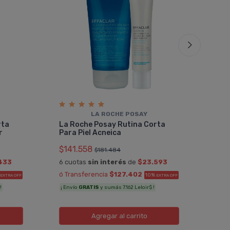
LA ROCHE POSAY
La 
rta
La Roche Posay Rutina Corta
Ilu
r
Para Piel Acneica
$17
$141.558
$181.484
6 cu
433
6 cuotas
sin interés
de
$23.593
ó Tr
ó Transferencia
$127.402
10%
EXTRA OFF
EXTRA OFF
¡ Env
!
¡ Envío
GRATIS
y sumás 7.162 Leloir$ !
Agregar
al carrito