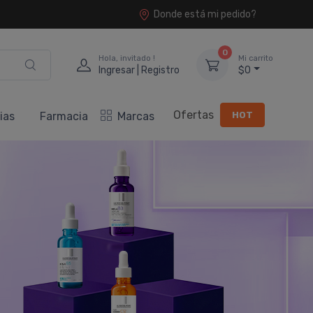
Donde está mi pedido?
0
Hola, invitado !
Mi carrito
Ingresar | Registro
$0
Ofertas
HOT
ias
Farmacia
Marcas