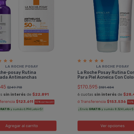
LA ROCHE POSAY
LA ROCHE POSAY
che-posay Rutina
La Roche Posay Rutina Co
ada Antimanchas
Para Piel Acneica Con Colo
345
$170.595
$249.718
$181.484
as
sin interés
de
$22.891
6 cuotas
sin interés
de
$28.
sferencia
$123.611
ó Transferencia
$153.536
10%
10%
EXTRA OFF
RATIS
y sumás 6.994 Leloir$ !
¡ Envío
GRATIS
y sumás 8.324 Leloir$ 
Agregar
al carrito
Ver opciones