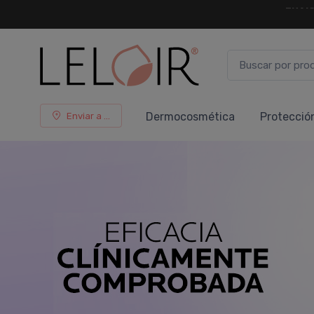
¡ HASTA 
Dermocosmética
Protecció
Enviar a ...