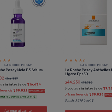
LA ROCHE POSAY
LA ROCHE POSAY
che Posay Mela B3 Sérum
La Roche Posay Anthelios 
Ligero Fps50
02
$166.337
$44.250
$73.750
as
sin interés
de
$16.634
6 cuotas
sin interés
de
$7.3
sferencia
$89.822
10%
EXTRA OFF
ó Transferencia
$39.825
10%
E
RATIS
y sumás 5.492 Leloir$ !
Sumás 3.270 Leloir$
Agregar
al carrito