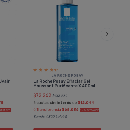
LA ROCHE POSAY
La 
Uvair
La Roche Posay Effaclar Gel
Cre
Moussant Purificante X 400ml
$77
$72.262
$103.232
6 cu
75
6 cuotas
sin interés
de
$12.044
ó Tr
ó Transferencia
$65.036
10%
XTRA OFF
EXTRA OFF
¡ Env
Sumás 4.390 Leloir$