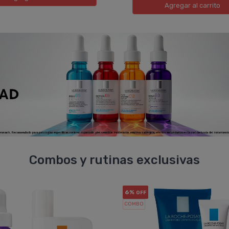
Agregar
al carrito
Combos y rutinas exclusivas
6%
OFF
COMBO