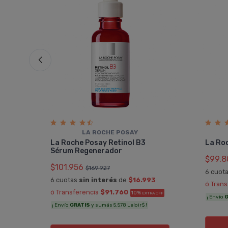
LA ROCHE POSAY
ma
La Roche Posay Retinol B3
La Ro
Sérum Regenerador
$99.8
$101.956
$169.927
9
6 cuot
6 cuotas
sin interés
de
$16.993
ó Tran
A OFF
ó Transferencia
$91.760
10%
EXTRA OFF
¡ Envío
G
¡ Envío
GRATIS
y sumás 5.578 Leloir$ !