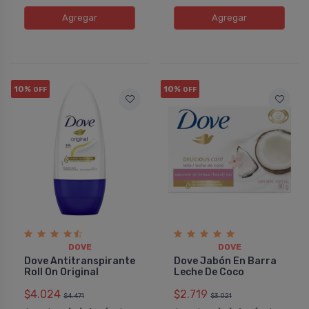
Agregar
Agregar
10%
10%
OFF
OFF
DOVE
DOVE
Dove Antitranspirante
Dove Jabón En Barra
Roll On Original
Leche De Coco
$4.024
$2.719
$4.471
$3.021