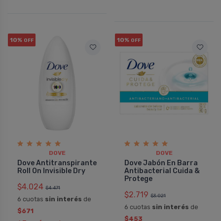
10%
10%
OFF
OFF
DOVE
DOVE
Dove Antitranspirante
Dove Jabón En Barra
Roll On Invisible Dry
Antibacterial Cuida &
Protege
$4.024
$4.471
$2.719
$3.021
6 cuotas
sin interés
de
6 cuotas
sin interés
de
$671
$453