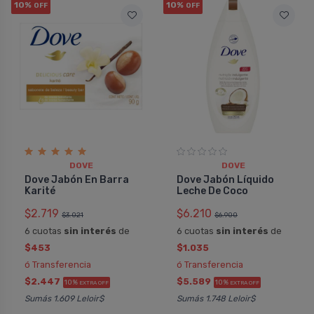
10%
10%
OFF
OFF
DOVE
DOVE
Dove Jabón En Barra
Dove Jabón Líquido
Karité
Leche De Coco
$2.719
$6.210
$3.021
$6.900
6 cuotas
sin interés
de
6 cuotas
sin interés
de
$453
$1.035
ó Transferencia
ó Transferencia
$2.447
$5.589
10%
10%
EXTRA OFF
EXTRA OFF
Sumás 1.609 Leloir$
Sumás 1.748 Leloir$