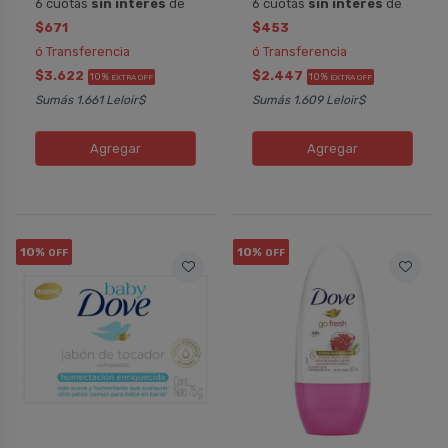
6 cuotas
sin interés
de
6 cuotas
sin interés
de
$671
$453
ó Transferencia
ó Transferencia
$3.622
$2.447
10%
10%
EXTRA OFF
EXTRA OFF
Sumás 1.661 Leloir$
Sumás 1.609 Leloir$
Agregar
Agregar
10%
10%
OFF
OFF