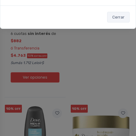
DOVE
DOVE
Dove Jabón Líquido
Dove Bond Intense
Para Manos
Repair óleo Capilar
Antibacterial
Sérum Bifásico
Cerrar
Desde
$5.292
$5.880
6 cuotas
sin interés
de
$882
ó Transferencia
$4.763
10%
EXTRA OFF
Sumás 1.712 Leloir$
Ver opciones
10%
10%
OFF
OFF