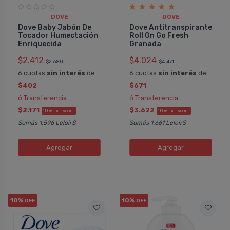
DOVE
DOVE
Dove Baby Jabón De
Dove Antitranspirante
Tocador Humectación
Roll On Go Fresh
Enriquecida
Granada
$2.412
$4.024
$2.680
$4.471
6 cuotas
sin interés
de
6 cuotas
sin interés
de
$402
$671
ó Transferencia
ó Transferencia
$2.171
$3.622
10%
10%
EXTRA OFF
EXTRA OFF
Sumás 1.596 Leloir$
Sumás 1.661 Leloir$
Agregar
Agregar
10%
10%
OFF
OFF