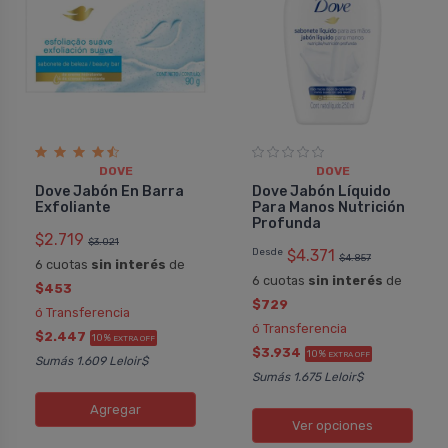
DOVE
DOVE
Dove Jabón En Barra
Dove Jabón Líquido
Exfoliante
Para Manos Nutrición
Profunda
$2.719
$3.021
Desde
$4.371
$4.857
6 cuotas
sin interés
de
6 cuotas
sin interés
de
$453
$729
ó Transferencia
ó Transferencia
$2.447
10%
EXTRA OFF
$3.934
10%
EXTRA OFF
Sumás 1.609 Leloir$
Sumás 1.675 Leloir$
Agregar
Ver opciones