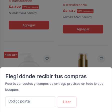
ó Transferencia
ó Transferencia
$3.622
10%
EXTRA OFF
$2.447
10%
EXTRA OFF
Sumás 1.661 Leloir$
Sumás 1.609 Leloir$
Agregar
Agregar
10%
OFF
Elegí dónde recibir tus compras
Podrás ver costos y tiempos de entrega precisos en todo lo que
busques.
NO DISPONIBLE
Código postal
Usar