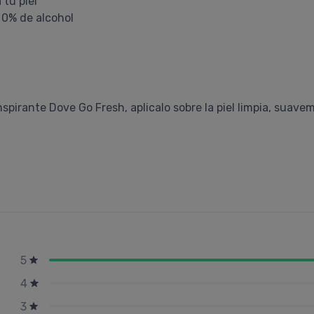
tu piel
0% de alcohol
nspirante Dove Go Fresh, aplicalo sobre la piel limpia, suav
5
4
3