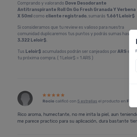
Comprando y valorando
Dove Desodorante
Antitranspirante Roll On Go Fresh Granada Y Verbena
X 50ml
como
cliente registrado
, sumarás
1.661 Leloir$
Si consideramos que tu review es valioso para nuestra
comunidad duplicaremos tus puntos y podrás sumas hasta
3.322 Leloir$
.
Tus
Leloir$
acumulados podrán ser canjeados por
ARS
en
tu próxima compra. ( 1 Leloir$ = 1 ARS )
Rocio
calificó con
5 estrellas
el producto en
Farm
Rico aroma, humectante, no me irrita la piel, aun teniendo
me parece practico para su aplicación, dura bastante ti