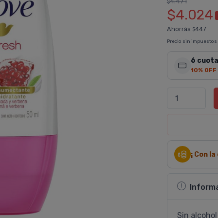
4.471
$
$4.024
Ahorrás
447
$
Precio sin impuestos
6 cuota
10% OFF
¡ Con l
Inform
Sin alcoho