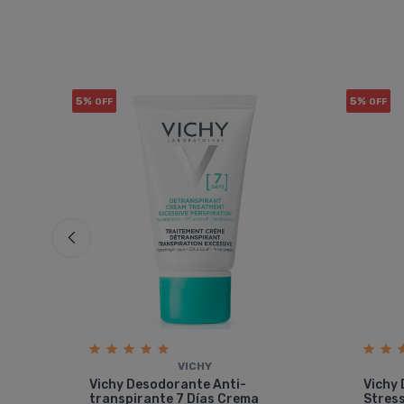
5%
5%
OFF
OFF
VICHY
rra
Vichy Desodorante Anti-
Vichy 
transpirante 7 Dí­as Crema
Stress