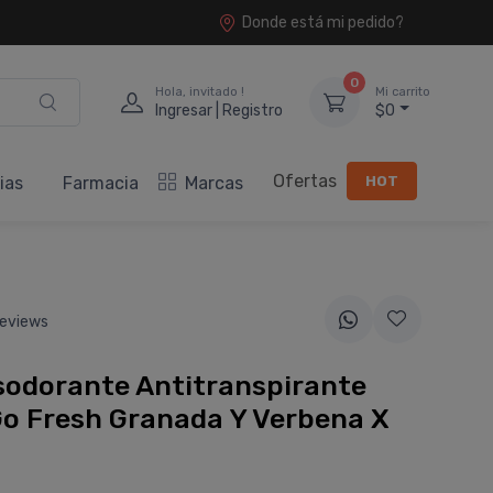
Donde está mi pedido?
0
Hola, invitado !
Mi carrito
Ingresar | Registro
$0
Ofertas
HOT
ias
Farmacia
Marcas
eviews
sodorante Antitranspirante
Go Fresh Granada Y Verbena X