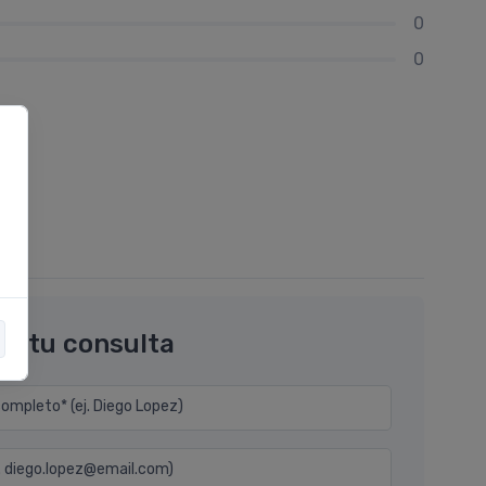
0
0
os tu consulta
mpleto* (ej. Diego Lopez)
j. diego.lopez@email.com)