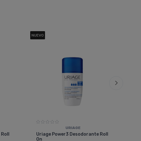
NUEVO
40%
O
URIAGE
Pro
 Roll
Uriage Power3 Desodorante Roll
Uni
On