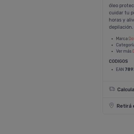
óleo protec
cuidar tu p
horas y ali
depilación.
Marca
Do
Categorí
Ver más
CODIGOS
EAN
789
Calcul
Retirá 