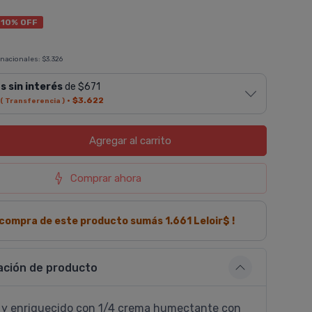
10% OFF
 nacionales:
$3.326
s sin interés
de $671
·
$3.622
( Transferencia )
Agregar
al carrito
Comprar ahora
a compra de este producto sumás
1.661
Leloir$ !
ación de producto
l y enriquecido con 1/4 crema humectante con