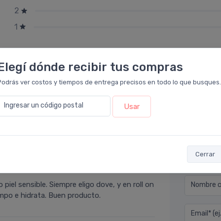
2
1
Elegí dónde recibir tus compras
Podrás ver costos y tiempos de entrega precisos en todo lo que busques.
Ingresar un código postal
Usar
Déjan
Cerrar
acia Leloir
.
 piel sensible. Siempre eligo dove, y en roll on
Nombre co
empo e hidrata. Buen producto.
Email* (e