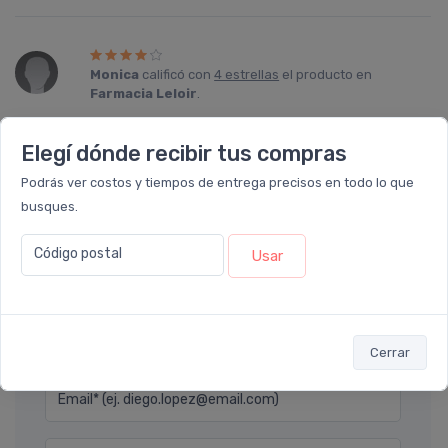
Monica
calificó con
4 estrellas
el producto en
Farmacia Leloir
.
Un clásico para proteger la piel de los rayos solares, me
Elegí dónde recibir tus compras
gusta el dosificador y el tamaño rendidor para compartir con
la familia, repito todos los veranos
Podrás ver costos y tiempos de entrega precisos en todo lo que
busques.
Código postal
Usar
Déjanos tu consulta
Nombre completo* (ej. Diego Lopez)
Cerrar
Email* (ej. diego.lopez@email.com)