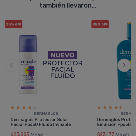
también llevaron...
35%
35%
OFF
OFF
DERMAGLÓS
DERMA
Dermaglós Protector Solar
Dermaglós Protec
Facial Fps50 Fluido Invisible
Emulsión Fps50 X
$25.883
$23.177
$39.820
$35.657