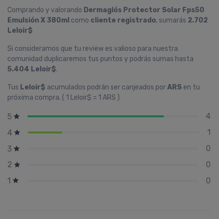
Comprando y valorando
Dermaglós Protector Solar Fps50
Emulsión X 380ml
como
cliente registrado
, sumarás
2.702
Leloir$
Si consideramos que tu review es valioso para nuestra
comunidad duplicaremos tus puntos y podrás sumas hasta
5.404 Leloir$
.
Tus
Leloir$
acumulados podrán ser canjeados por
ARS
en tu
próxima compra. ( 1 Leloir$ = 1 ARS )
4
5
1
4
0
3
0
2
0
1