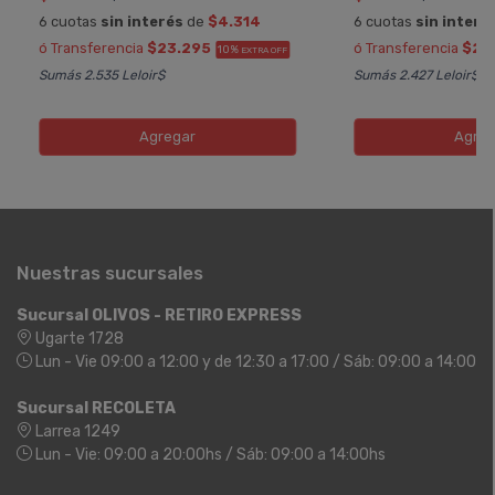
6 cuotas
sin interés
de
$4.314
6 cuotas
sin interé
ó Transferencia
$23.295
ó Transferencia
$20
10%
EXTRA OFF
Sumás 2.535 Leloir$
Sumás 2.427 Leloir$
Agregar
Agreg
Nuestras sucursales
Sucursal OLIVOS - RETIRO EXPRESS
Ugarte 1728
Lun - Vie 09:00 a 12:00 y de 12:30 a 17:00 / Sáb: 09:00 a 14:00
Sucursal RECOLETA
Larrea 1249
Lun - Vie: 09:00 a 20:00hs / Sáb: 09:00 a 14:00hs