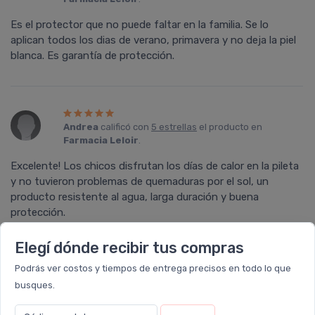
Es el protector que no puede faltar en la familia. Se lo
aplican todos los dias de verano, primavera y no deja la piel
blanca. Es garantía de protección.
Andrea
calificó con
5 estrellas
el producto en
Farmacia Leloir
.
Excelente! Los chicos disfrutan los días de calor en la pileta
y no tuvieron problemas de quemaduras por el sol, un
producto resistente al agua, larga duración y buena
protección.
Elegí dónde recibir tus compras
Podrás ver costos y tiempos de entrega precisos en todo lo que
Griselda
calificó con
5 estrellas
el producto en
busques.
Farmacia Leloir
.