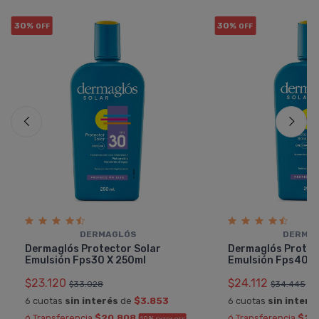
30%
30%
OFF
OFF
DERMAGLÓS
DERMA
Dermaglós Protector Solar
Dermaglós Protec
Emulsión Fps30 X 250ml
Emulsión Fps40 X
$23.120
$24.112
$33.028
$34.445
6 cuotas
sin interés
de
$3.853
6 cuotas
sin interé
ó Transferencia
$20.808
ó Transferencia
$21