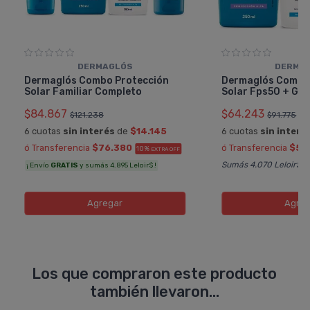
DERMAGLÓS
DERMA
Dermaglós Combo Protección
Dermaglós Combo
Solar Familiar Completo
Solar Fps50 + Gel
$84.867
$64.243
$121.238
$91.775
6 cuotas
sin interés
de
$14.145
6 cuotas
sin interé
ó Transferencia
$76.380
ó Transferencia
$57
10%
EXTRA OFF
Sumás 4.070 Leloir$
¡ Envío
GRATIS
y sumás 4.895 Leloir$ !
Agregar
Agreg
Los que compraron este producto
también llevaron...