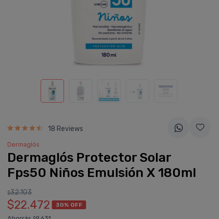
18 Reviews
Dermaglós
Dermaglós Protector Solar
Fps50 Niños Emulsión X 180ml
32.103
$
$22.472
30% OFF
Ahorrás
9.631
$