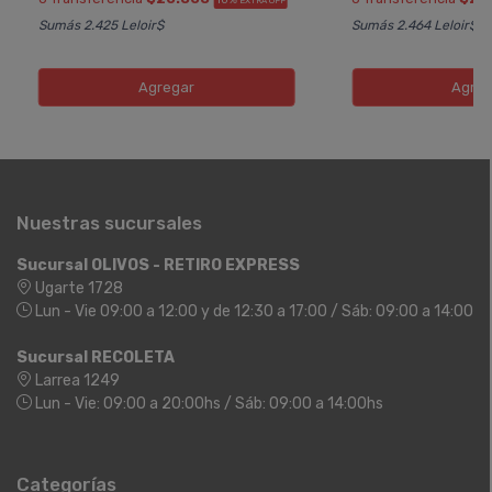
10%
EXTRA OFF
Sumás 2.425 Leloir$
Sumás 2.464 Leloir$
Agregar
Agreg
Nuestras sucursales
Sucursal OLIVOS - RETIRO EXPRESS
Ugarte 1728
Lun - Vie 09:00 a 12:00 y de 12:30 a 17:00 / Sáb: 09:00 a 14:00
Sucursal RECOLETA
Larrea 1249
Lun - Vie: 09:00 a 20:00hs / Sáb: 09:00 a 14:00hs
Categorías