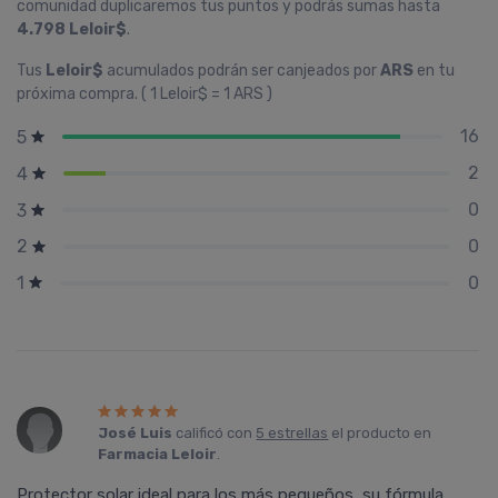
comunidad duplicaremos tus puntos y podrás sumas hasta
4.798 Leloir$
.
Tus
Leloir$
acumulados podrán ser canjeados por
ARS
en tu
próxima compra. ( 1 Leloir$ = 1 ARS )
16
5
2
4
0
3
0
2
0
1
José Luis
calificó con
5 estrellas
el producto en
Farmacia Leloir
.
Protector solar ideal para los más pequeños, su fórmula