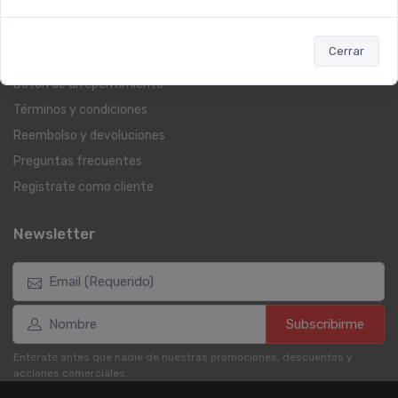
Contacto
Beauty Club
Cerrar
Libro de quejas on-line
Botón de arrepentimiento
Términos y condiciones
Reembolso y devoluciones
Preguntas frecuentes
Registrate como cliente
Newsletter
Subscribirme
Enterate antes que nadie de nuestras promociones, descuentos y
acciones comerciales.