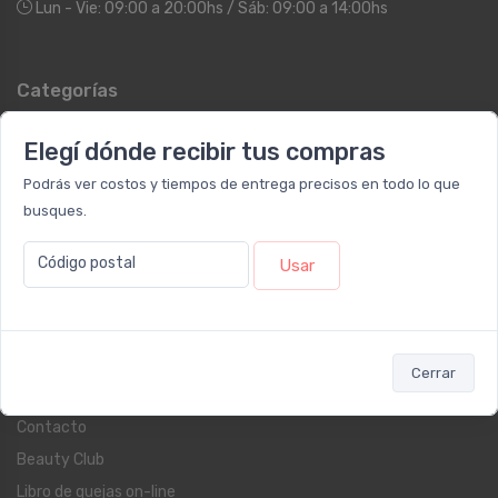
Lun - Vie: 09:00 a 20:00hs / Sáb: 09:00 a 14:00hs
Categorías
Dermocosmética
Elegí dónde recibir tus compras
Protección Solar
Podrás ver costos y tiempos de entrega precisos en todo lo que
Suplementos
busques.
Cuidado Personal
Fragancias
Código postal
Usar
Farmacia
Blog
Cerrar
Servicios al cliente
Contacto
Beauty Club
Libro de quejas on-line