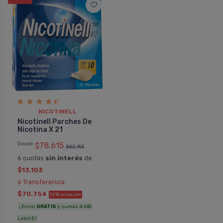
NICOTINELL
Nicotinell Parches De
Nicotina X 21
Desde
$78.615
$82.753
6 cuotas
sin interés
de
$13.103
ó Transferencia
$70.754
10%
EXTRA OFF
¡ Envío
GRATIS
y sumás 4.645
Leloir$ !