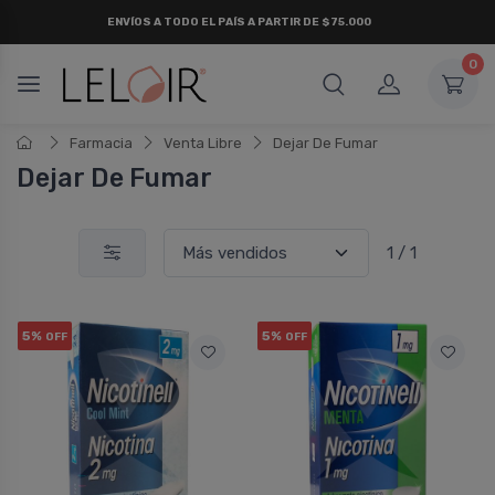
ENVÍOS A TODO EL PAÍS A PARTIR DE $75.000
0
Farmacia
Venta Libre
Dejar De Fumar
Dejar De Fumar
1 / 1
5%
5%
OFF
OFF