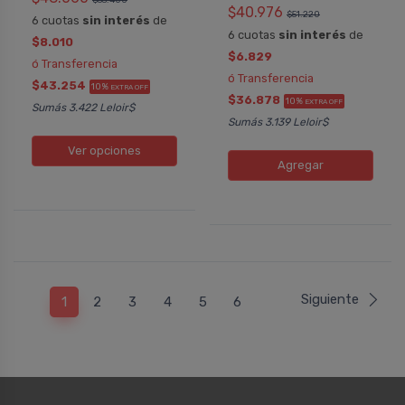
$40.976
$51.220
6 cuotas
sin interés
de
6 cuotas
sin interés
de
$8.010
$6.829
ó Transferencia
ó Transferencia
$43.254
10%
EXTRA OFF
$36.878
10%
EXTRA OFF
Sumás 3.422 Leloir$
Sumás 3.139 Leloir$
Ver opciones
Agregar
Siguiente
1
2
3
4
5
6