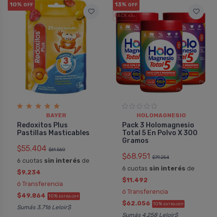
10%
13%
OFF
OFF
PACK x3
u.
BAYER
HOLOMAGNESIO
Redoxitos Plus
Pack 3 Holomagnesio
Pastillas Masticables
Total 5 En Polvo X 300
Gramos
$55.404
$61.560
$68.951
$79.254
6 cuotas
sin interés
de
6 cuotas
sin interés
de
$9.234
$11.492
ó Transferencia
ó Transferencia
$49.864
10%
EXTRA OFF
$62.056
10%
EXTRA OFF
Sumás 3.716 Leloir$
Sumás 4.258 Leloir$