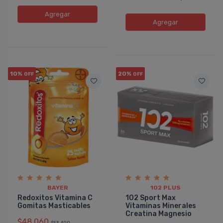
Agregar
Agregar
10%
20%
OFF
OFF
BAYER
102 PLUS
Redoxitos Vitamina C
102 Sport Max
Gomitas Masticables
Vitaminas Minerales
Creatina Magnesio
$48.060
$53.400