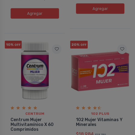
Agregar
Agregar
10%
20%
OFF
OFF
CENTRUM
102 PLUS
Centrum Mujer
102 Mujer Vitaminas Y
Multivitamínico X 60
Minerales
Comprimidos
$18.984
$23.730