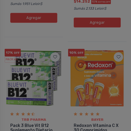
$14.252
10%
EXTRA OFF
Sumás 1.951 Leloir$
Sumás 2.133 Leloir$
Agregar
Agregar
17%
10%
OFF
OFF
PACK x3
u.
TRB PHARMA
BAYER
Pack 3 Blue Vit B12
Redoxon Vitamina C X
Suplemento Dietario
30 Comprimidos