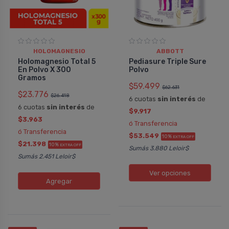
HOLOMAGNESIO
ABBOTT
Holomagnesio Total 5
Pediasure Triple Sure
En Polvo X 300
Polvo
Gramos
$59.499
$62.631
$23.776
$26.418
6 cuotas
sin interés
de
6 cuotas
sin interés
de
$9.917
$3.963
ó Transferencia
ó Transferencia
$53.549
10%
EXTRA OFF
$21.398
10%
EXTRA OFF
Sumás 3.880 Leloir$
Sumás 2.451 Leloir$
Ver opciones
Agregar