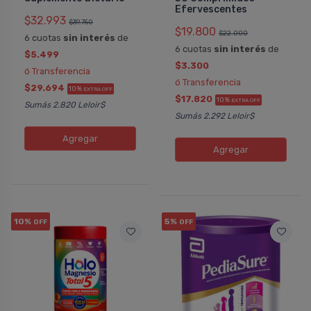
Efervescentes
$32.993
$39.750
$19.800
$22.000
6 cuotas
sin interés
de
6 cuotas
sin interés
de
$5.499
$3.300
ó Transferencia
ó Transferencia
$29.694
10%
EXTRA OFF
$17.820
10%
EXTRA OFF
Sumás 2.820 Leloir$
Sumás 2.292 Leloir$
Agregar
Agregar
10%
5%
OFF
OFF