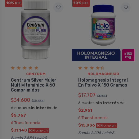
10%
10%
OFF
OFF
CENTRUM
HOLOMAGNESIO
Centrum Silver Mujer
Holomagnesio Integral
Multivitamínico X 60
En Polvo X 150 Gramos
Comprimidos
$17.707
$19.674
$34.600
$38.444
6 cuotas
sin interés
de
6 cuotas
sin interés
de
$2.951
$5.767
ó Transferencia
ó Transferencia
$15.936
10%
EXTRA OFF
$31.140
10%
EXTRA OFF
Sumás 2.208 Leloir$
Sumás 2.884 Leloir$