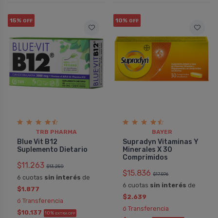
15%
10%
OFF
OFF
TRB PHARMA
BAYER
Blue Vit B12
Supradyn Vitaminas Y
Suplemento Dietario
Minerales X 30
Comprimidos
$11.263
$13.250
$15.836
$17.596
6 cuotas
sin interés
de
6 cuotas
sin interés
de
$1.877
$2.639
ó Transferencia
ó Transferencia
$10.137
10%
EXTRA OFF