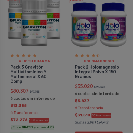
PACK x3
PACK x2
u.
u.
ALIOTH PHARMA
HOLOMAGNESIO
Pack 3 Gravitón
Pack 2 Holomagnesio
Multivitamí­nico Y
Integral Polvo X 150
Multimineral X 60
Gramos
Comp
$35.020
$39.348
$80.307
$97.935
6 cuotas
sin interés
de
6 cuotas
sin interés
de
$5.837
$13.385
ó Transferencia
ó Transferencia
$31.518
10%
EXTRA OFF
$72.276
10%
EXTRA OFF
Sumás 2.901 Leloir$
¡ Envío
GRATIS
y sumás 4.712