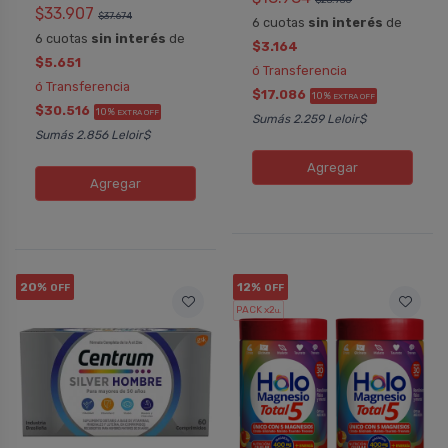
$33.907
$37.674
6 cuotas
sin interés
de
6 cuotas
sin interés
de
$3.164
$5.651
ó Transferencia
ó Transferencia
$17.086
10%
EXTRA OFF
$30.516
10%
EXTRA OFF
Sumás 2.259 Leloir$
Sumás 2.856 Leloir$
Agregar
Agregar
20%
12%
OFF
OFF
PACK x2
u.