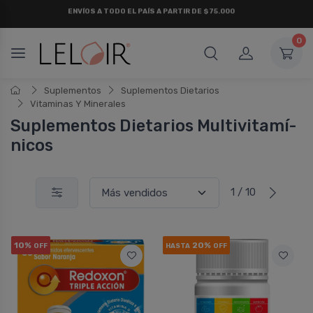
¡ HASTA 6 CUOTAS SIN INTERÉS
Y 18 CUOTAS FIJAS !
0
Suplementos
Suplementos Dietarios
Vitaminas Y Minerales
Suplementos Dietarios Multivitamí­
nicos
1 / 10
10%
20%
OFF
HASTA
OFF