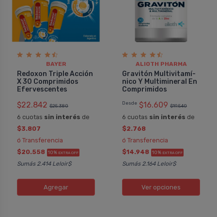
BAYER
ALIOTH PHARMA
Redoxon Triple Acción
Gravitón Multivitamí­
X 30 Comprimidos
nico Y Multimineral En
Efervescentes
Comprimidos
$22.842
Desde
$16.609
$25.380
$19.540
6 cuotas
sin interés
de
6 cuotas
sin interés
de
$3.807
$2.768
ó Transferencia
ó Transferencia
$20.558
$14.948
10%
10%
EXTRA OFF
EXTRA OFF
Sumás 2.414 Leloir$
Sumás 2.164 Leloir$
Agregar
Ver opciones