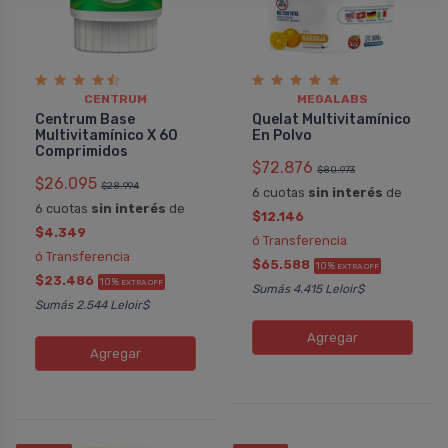
CENTRUM
MEGALABS
Centrum Base
Quelat Multivitamínico
Multivitamí­nico X 60
En Polvo
Comprimidos
$72.876
$80.973
$26.095
$28.994
6 cuotas
sin interés
de
6 cuotas
sin interés
de
$12.146
$4.349
ó Transferencia
ó Transferencia
$65.588
10%
EXTRA OFF
$23.486
10%
EXTRA OFF
Sumás 4.415 Leloir$
Sumás 2.544 Leloir$
Agregar
Agregar