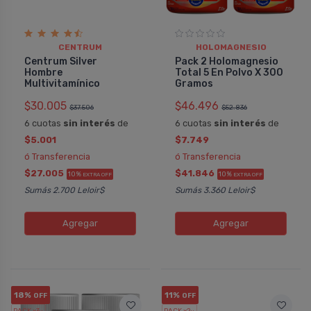
CENTRUM
HOLOMAGNESIO
Centrum Silver
Pack 2 Holomagnesio
Hombre
Total 5 En Polvo X 300
Multivitamínico
Gramos
$30.005
$46.496
$37.506
$52.836
6 cuotas
sin interés
de
6 cuotas
sin interés
de
$5.001
$7.749
ó Transferencia
ó Transferencia
$27.005
$41.846
10%
10%
EXTRA OFF
EXTRA OFF
Sumás 2.700 Leloir$
Sumás 3.360 Leloir$
Agregar
Agregar
18%
11%
OFF
OFF