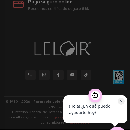
Pago seguro online
Poseemos certificado seguro
SSL
© 1980 - 2026 -
Farmacia Leloir S.R.L.
| CUIT 33609220789 - Larrea
1249 - CABA - CP 1117
Dirección General de Defensa y Protección al Consumidor: Para
consultas y/o denuncias
[ingrese aquí]
| Nación: Defensa de las y los
consumidores
[ingrese aquí]
.