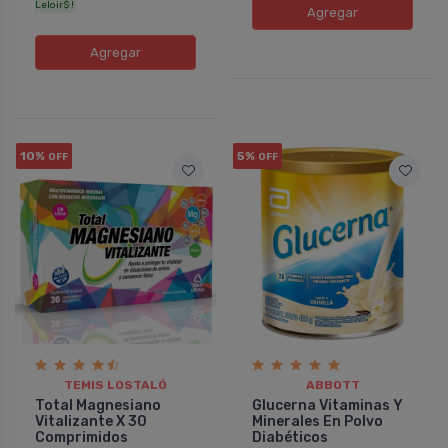
Leloir$ !
Agregar
Agregar
10%
5%
OFF
OFF
TEMIS LOSTALÓ
ABBOTT
Total Magnesiano
Glucerna Vitaminas Y
Vitalizante X 30
Minerales En Polvo
Comprimidos
Diabéticos