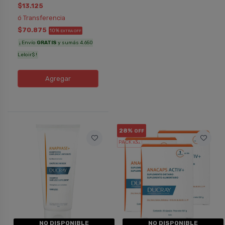
$13.125
ó Transferencia
$70.875
10%
EXTRA OFF
¡ Envío
GRATIS
y sumás 4.650
Leloir$ !
Agregar
28%
OFF
PACK x3
u.
NO DISPONIBLE
NO DISPONIBLE