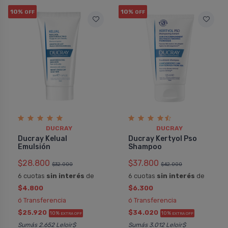
10%
10%
OFF
OFF
DUCRAY
DUCRAY
Ducray Kelual
Ducray Kertyol Pso
Emulsión
Shampoo
$28.800
$37.800
$32.000
$42.000
6 cuotas
sin interés
de
6 cuotas
sin interés
de
$4.800
$6.300
ó Transferencia
ó Transferencia
$25.920
$34.020
10%
10%
EXTRA OFF
EXTRA OFF
Sumás 2.652 Leloir$
Sumás 3.012 Leloir$