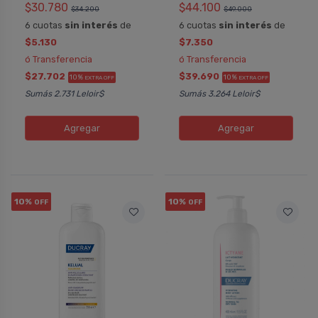
$30.780
$44.100
$34.200
$49.000
6 cuotas
sin interés
de
6 cuotas
sin interés
de
$5.130
$7.350
ó Transferencia
ó Transferencia
$27.702
$39.690
10%
10%
EXTRA OFF
EXTRA OFF
Sumás 2.731 Leloir$
Sumás 3.264 Leloir$
Agregar
Agregar
10%
10%
OFF
OFF