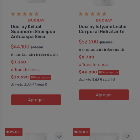
DUCRAY
DUCRAY
Ducray Kelual
Ducray Ictyane Leche
Squanorm Shampoo
Corporal Hidratante
Anticaspa Seca
$52.200
$58.000
$44.100
$49.000
6 cuotas
sin interés
de
6 cuotas
sin interés
de
$8.700
$7.350
ó Transferencia
ó Transferencia
$46.980
10%
EXTRA OFF
$39.690
10%
EXTRA OFF
Sumás 3.588 Leloir$
Sumás 3.264 Leloir$
Agregar
Agregar
10%
10%
OFF
OFF