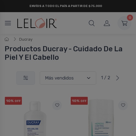
ENVÍOS A TODO EL PAÍS A PARTIR DE $75.000
0
Ducray
Productos Ducray - Cuidado De La
Piel Y El Cabello
1 / 2
10%
10%
OFF
OFF
Mauro
Carol
Ducray Kelual Ds Shampoo
Ducray Kelua
Recomiendo al 100%. Es el único
Anticaspa Se