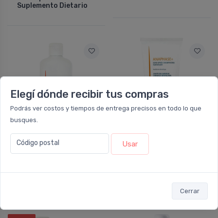
Suplemento Dietario
Elegí dónde recibir tus compras
Podrás ver costos y tiempos de entrega precisos en todo lo que
busques.
NO DISPONIBLE
NO DISPONIBLE
Código postal
Usar
DUCRAY
DUCRAY
Ducray Anaphase
Ducray Anaphase
Shampoo Anticaí­da X
Acondicionador
400ml
Fortificante
Cerrar