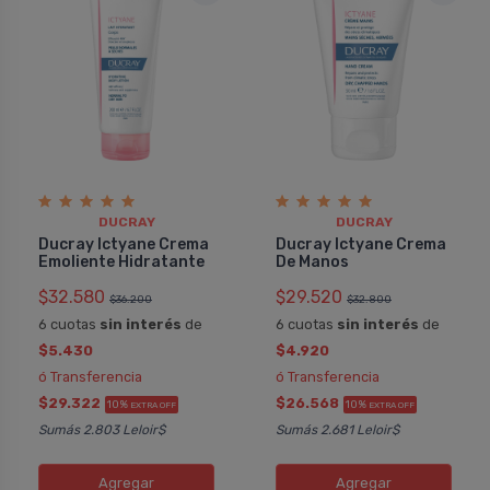
DUCRAY
DUCRAY
Ducray Ictyane Crema
Ducray Ictyane Crema
Emoliente Hidratante
De Manos
$32.580
$29.520
$36.200
$32.800
6 cuotas
sin interés
de
6 cuotas
sin interés
de
$5.430
$4.920
ó Transferencia
ó Transferencia
$29.322
$26.568
10%
10%
EXTRA OFF
EXTRA OFF
Sumás 2.803 Leloir$
Sumás 2.681 Leloir$
Agregar
Agregar