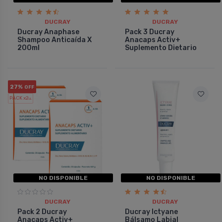
DUCRAY
DUCRAY
Ducray Anaphase
Pack 3 Ducray
Shampoo Anticaí­da X
Anacaps Activ+
200ml
Suplemento Dietario
27%
OFF
PACK x2
u.
NO DISPONIBLE
NO DISPONIBLE
DUCRAY
DUCRAY
Pack 2 Ducray
Ducray Ictyane
Anacaps Activ+
Bálsamo Labial