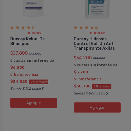
producto con el que puedo tratar bien
Excelente produc
la dermatitis seborreica, las otras
para el control 
marcas me generan irritación o incluso
disminuir ese pr
más descamación.
cabello suave y
agradable. Muy 
DUCRAY
DUCRAY
Ducray Kelual Ds
Ducray Hidrosis
Shampoo
Control Roll On Anti
COMPRAR
COMPRAR
Transpirante Axilas
$37.800
$42.000
$34.200
$38.000
6 cuotas
sin interés
de
DUCRAY
DUCRA
6 cuotas
sin interés
de
Pedido #
Pedido
843256
$6.300
$5.700
ó Transferencia
ó Transferencia
$34.020
10%
EXTRA OFF
$30.780
10%
EXTRA OFF
Sumás 3.012 Leloir$
Sumás 2.868 Leloir$
Agregar
Agregar