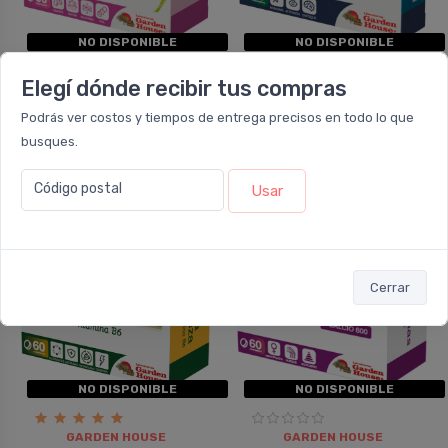
NO DISPONIBLE
NO DISPONIBLE
Elegí dónde recibir tus compras
GARDEN HOUSE
GARDEN HOUSE
Garden House Centella
Garden House Ginkgo
Podrás ver costos y tiempos de entrega precisos en todo lo que
Asiática
80
busques.
Código postal
Usar
10%
10%
OFF
OFF
Cerrar
NO DISPONIBLE
NO DISPONIBLE
GARDEN HOUSE
GARDEN HOUSE