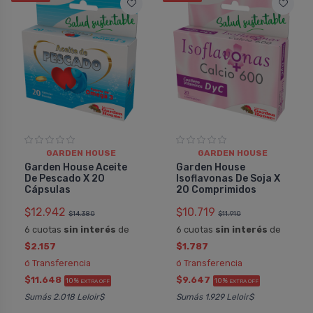
GARDEN HOUSE
GARDEN HOUSE
Garden House Aceite
Garden House
De Pescado X 20
Isoflavonas De Soja X
Cápsulas
20 Comprimidos
$12.942
$10.719
$14.380
$11.910
6 cuotas
sin interés
de
6 cuotas
sin interés
de
$2.157
$1.787
ó Transferencia
ó Transferencia
$11.648
$9.647
10%
10%
EXTRA OFF
EXTRA OFF
Sumás 2.018 Leloir$
Sumás 1.929 Leloir$