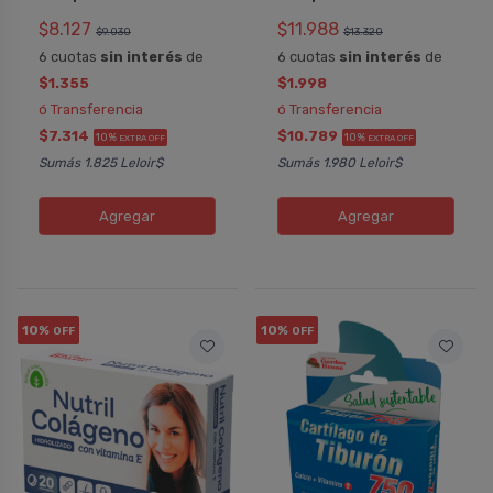
$8.127
$11.988
$9.030
$13.320
6 cuotas
sin interés
de
6 cuotas
sin interés
de
$1.355
$1.998
ó Transferencia
ó Transferencia
$7.314
$10.789
10%
10%
EXTRA OFF
EXTRA OFF
Sumás 1.825 Leloir$
Sumás 1.980 Leloir$
Agregar
Agregar
10%
10%
OFF
OFF