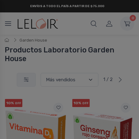
ENVÍOS A TODO EL PAÍS A PARTIR DE $75.000
0
Garden House
Productos Laboratorio Garden
House
1 / 2
10%
10%
OFF
OFF