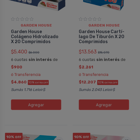
GARDEN HOUSE
GARDEN HOUSE
Garden House
Garden House Cartí­
Colágeno Hidrolizado
lago De Tiburón X 20
X 20 Comprimidos
Comprimidos
$5.400
$13.563
$6.000
$15.070
6 cuotas
sin interés
de
6 cuotas
sin interés
de
$900
$2.261
ó Transferencia
ó Transferencia
$4.860
$12.207
10%
10%
EXTRA OFF
EXTRA OFF
Sumás 1.716 Leloir$
Sumás 2.043 Leloir$
Agregar
Agregar
10%
10%
OFF
OFF