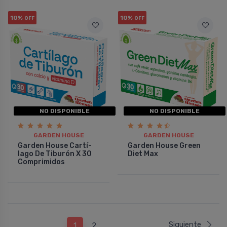
10%
10%
OFF
OFF
NO DISPONIBLE
NO DISPONIBLE
GARDEN HOUSE
GARDEN HOUSE
Garden House Cartí­
Garden House Green
lago De Tiburón X 30
Diet Max
Comprimidos
Siguiente
1
2