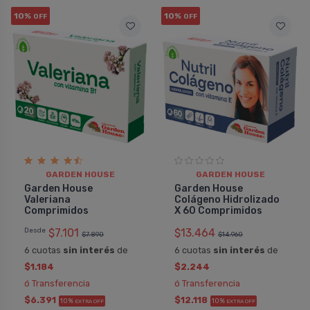
Pedido #
Pedido
935734
10%
10%
OFF
OFF
GARDEN HOUSE
GARDEN HOUSE
Garden House
Garden House
Valeriana
Colágeno Hidrolizado
Comprimidos
X 60 Comprimidos
Desde
$7.101
$13.464
$7.890
$14.960
6 cuotas
sin interés
de
6 cuotas
sin interés
de
$1.184
$2.244
ó Transferencia
ó Transferencia
$6.391
$12.118
10%
10%
EXTRA OFF
EXTRA OFF