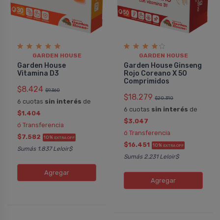
GARDEN HOUSE
GARDEN HOUSE
Garden House
Garden House Ginseng
Vitamina D3
Rojo Coreano X 50
Comprimidos
$8.424
PATRICIA
SOLANGE DANIEL
$9.360
$18.279
$20.310
Garden House Valeriana
Garden House
6 cuotas
sin interés
de
6 cuotas
sin interés
de
Comprimidos
Es muy importa
$1.404
$3.047
Me ayuda a sentirme mejor, más
vitamina d para 
ó Transferencia
ó Transferencia
relajada y de buen ánimo para
vitales. Tanto p
$7.582
10%
EXTRA OFF
enfrentar el stress diario. También
calcio como par
$16.451
10%
EXTRA OFF
Sumás 1.837 Leloir$
noté una mejoría en la calidad del
inmunitario fuer
Sumás 2.231 Leloir$
sueño. No me produjo somnolencia
lo recomendó, j
Agregar
durante el día, sino una sensación de
vitaminas y mine
Agregar
tranquilidad muy agradable.
algun....
COMPRAR
COMPRAR
GARDEN HOUSE
GARDE