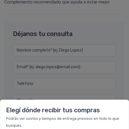
Complemento recomendado que ayuda a estar mejor
Déjanos tu consulta
Nombre completo* (ej. Diego Lopez)
Email* (ej. diego.lopez@email.com)
Teléfono
Ubicación
Elegí dónde recibir tus compras
Por favor describa en detalle su solicitud
Podrás ver costos y tiempos de entrega precisos en todo lo que
busques.