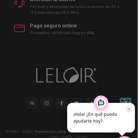
Por mail y WhatsApp de lunes a viernes de 09 a
17 y sábados de 09 a 14hs.
Pago seguro online
Poseemos certificado seguro
SSL
© 1980 - 2026 -
Farmacia Leloir S.R.L.
| CUIT 33609220789 - Larrea
1249 - CABA - CP 1117