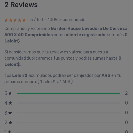
2 Reviews
5 / 5.0 - 100% recomendado.
Comprando y valorando
Garden House Levadura De Cerveza
500 X 60 Comprimidos
como
cliente registrado
, sumarás
0
Leloir$
Si consideramos que tu review es valioso para nuestra
comunidad duplicaremos tus puntos y podrás sumas hasta
0
Leloir$
.
Tus
Leloir$
acumulados podrán ser canjeados por
ARS
en tu
próxima compra. ( 1 Leloir$ = 1 ARS )
2
5
0
4
0
3
0
2
0
1