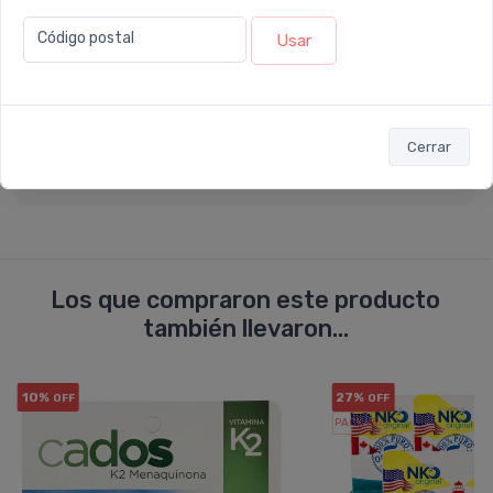
Código postal
Usar
Enviar consulta
Cerrar
Los que compraron este producto
también llevaron...
10%
27%
OFF
OFF
PACK x3
u.