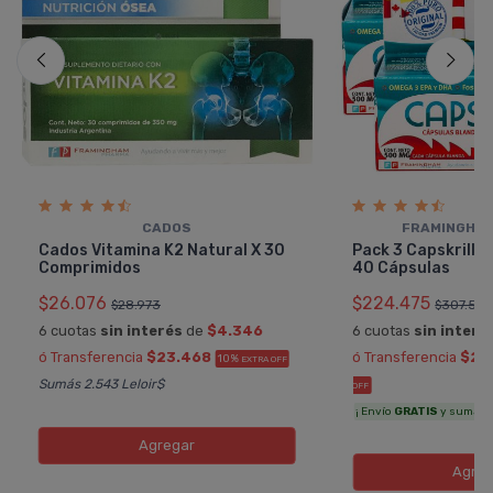
CADOS
FRAMINGHA
Cados Vitamina K2 Natural X 30
Pack 3 Capskrill Ac
Comprimidos
40 Cápsulas
$26.076
$224.475
$28.973
$307.50
6 cuotas
sin interés
de
$4.346
6 cuotas
sin interé
ó Transferencia
$23.468
ó Transferencia
$20
10%
EXTRA OFF
Sumás 2.543 Leloir$
OFF
¡ Envío
GRATIS
y sumás 10
Agregar
Agreg