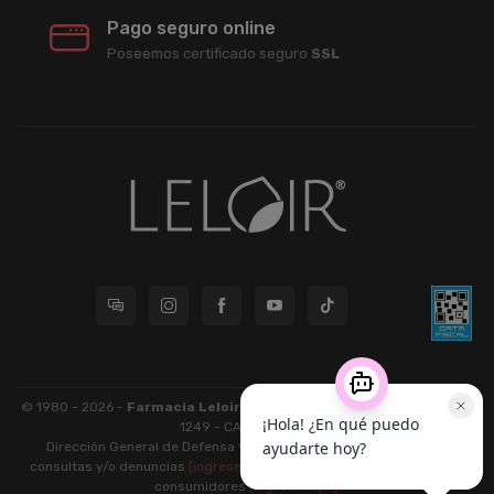
Pago seguro online
Poseemos certificado seguro
SSL
© 1980 - 2026 -
Farmacia Leloir S.R.L.
| CUIT 33609220789 - Larrea
1249 - CABA - CP 1117
Dirección General de Defensa y Protección al Consumidor: Para
consultas y/o denuncias
[ingrese aquí]
| Nación: Defensa de las y los
consumidores
[ingrese aquí]
.