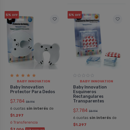
5%
5%
OFF
OFF
BABY INNOVATION
BABY INNOVATION
Baby Innovation
Baby Innovation
Protector Para Dedos
Esquineros
Rectangulares
$7.784
Transparentes
$8.194
6 cuotas
sin interés
de
$7.784
$8.194
$1.297
6 cuotas
sin interés
de
ó Transferencia
$1.297
$7.006
10%
EXTRA OFF