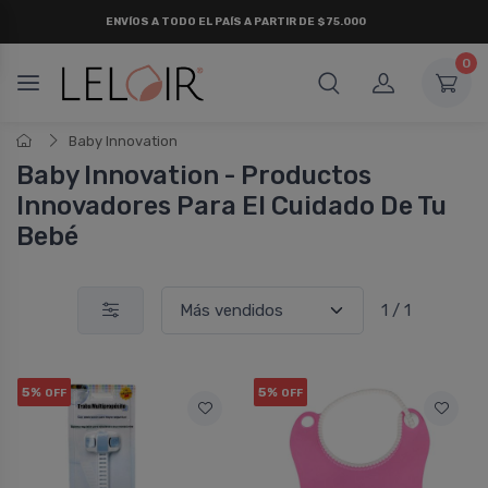
ENVÍOS A TODO EL PAÍS A PARTIR DE $75.000
0
Baby Innovation
Baby Innovation - Productos
Innovadores Para El Cuidado De Tu
Bebé
1 / 1
5%
5%
OFF
OFF