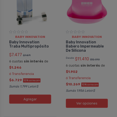
BABY INNOVATION
BABY INNOVATION
Baby Innovation
Baby Innovation
Traba Multipropósito
Babero Impermeable
De Silicona
$7.477
$7.871
Desde
$11.410
$12.010
6 cuotas
sin interés
de
6 cuotas
sin interés
de
$1.246
$1.902
ó Transferencia
ó Transferencia
$6.729
10%
EXTRA OFF
$10.269
10%
EXTRA OFF
Sumás 1.799 Leloir$
Sumás 1.956 Leloir$
Agregar
Ver opciones