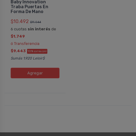
Baby Innovation
Traba Puertas En
Forma De Mano
$10.492
$11.044
6 cuotas
sin interés
de
$1.749
ó Transferencia
$9.443
10%
EXTRA OFF
Sumás 1.920 Leloir$
Agregar