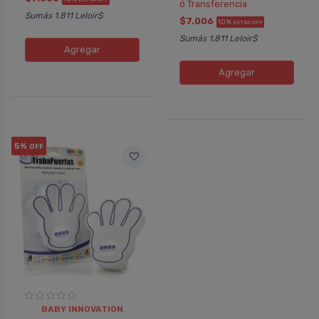
ó Transferencia
Sumás 1.811 Leloir$
$7.006
10%
EXTRA OFF
Sumás 1.811 Leloir$
Agregar
Agregar
5%
OFF
BABY INNOVATION