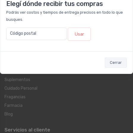
Elegí dónde recibir tus compras
Lun - Vie 09:00 a 12:00 y de 12:30 a 17:00 / Sáb: 09:00 a 14:00
Podrás ver costos y tiempos de entrega precisos en todo lo que
Sucursal RECOLETA
busques.
Larrea 1249
Lun - Vie: 09:00 a 20:00hs / Sáb: 09:00 a 14:00hs
Código postal
Usar
Categorías
Dermocosmética
Cerrar
Protección Solar
Suplementos
Cuidado Personal
Fragancias
Farmacia
Blog
Servicios al cliente