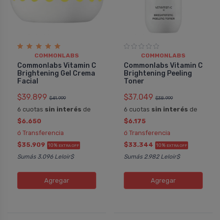
COMMONLABS
COMMONLABS
Commonlabs Vitamin C
Commonlabs Vitamin C
Brightening Gel Crema
Brightening Peeling
Facial
Toner
$39.899
$37.049
$41.999
$38.999
6 cuotas
sin interés
de
6 cuotas
sin interés
de
$6.650
$6.175
ó Transferencia
ó Transferencia
$35.909
$33.344
10%
10%
EXTRA OFF
EXTRA OFF
Sumás 3.096 Leloir$
Sumás 2.982 Leloir$
Agregar
Agregar