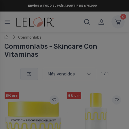
ENVÍOS A TODO EL PAÍS A PARTIR DE $75.000
0
Commonlabs
Commonlabs - Skincare Con
Vitaminas
1 / 1
5%
5%
OFF
OFF