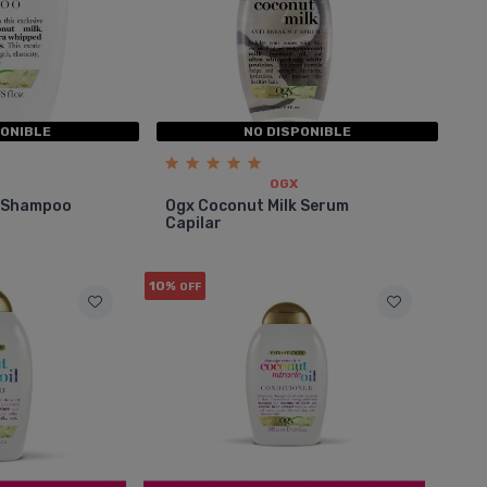
PONIBLE
NO DISPONIBLE
OGX
k Shampoo
Ogx Coconut Milk Serum
Capilar
10%
OFF