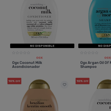
NO DISPONIBLE
NO DIS
OGX
OGX
Ogx Coconut Milk
Ogx Argan Oil Of
Acondicionador
Shampoo
10%
10%
OFF
OFF