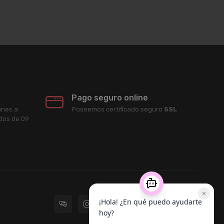
Pago seguro online
unes a
Poseemos certificado seguro
SSL
ados de 09