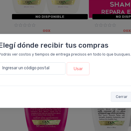
NO DISPONIBLE
NO DIS
OGX
OGX
Combo Ogx Coconut Miracle
Ogx Coconut Mirac
Reparador Shampoo
Shampoo
Elegí dónde recibir tus compras
Acondicionador
Podrás ver costos y tiempos de entrega precisos en todo lo que busques.
10%
31%
OFF
OFF
Ingresar un código postal
Usar
COMBO
Cerrar