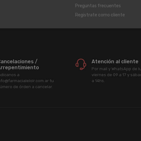
Preguntas frecuentes
Registrate como cliente
ancelaciones /
Atención al cliente
rrepentimiento
Por mail y WhatsApp de l
ndicanos a
viernes de 09 a 17 y sáb
nfo@farmacialeloir.com.ar tu
a 14hs.
úmero de órden a cancelar.