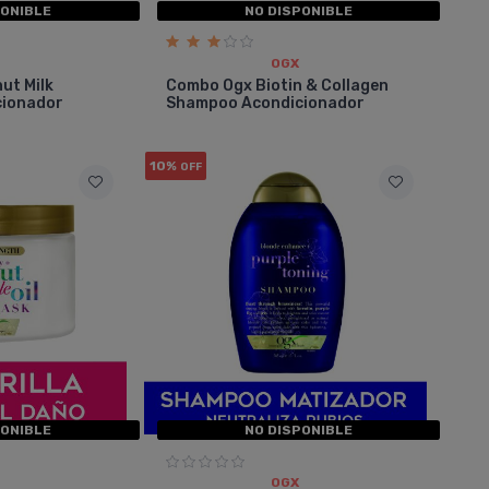
PONIBLE
NO DISPONIBLE
OGX
ut Milk
Combo Ogx Biotin & Collagen
cionador
Shampoo Acondicionador
10%
OFF
PONIBLE
NO DISPONIBLE
OGX