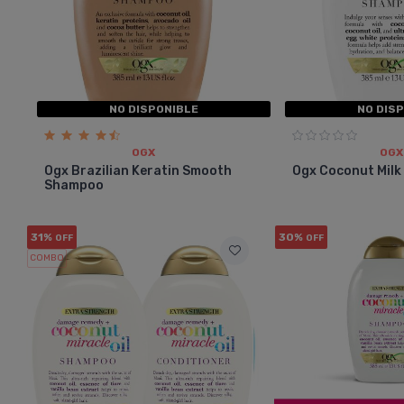
NO DISPONIBLE
NO DIS
OGX
OGX
Ogx Brazilian Keratin Smooth
Ogx Coconut Mil
Shampoo
31%
30%
OFF
OFF
COMBO