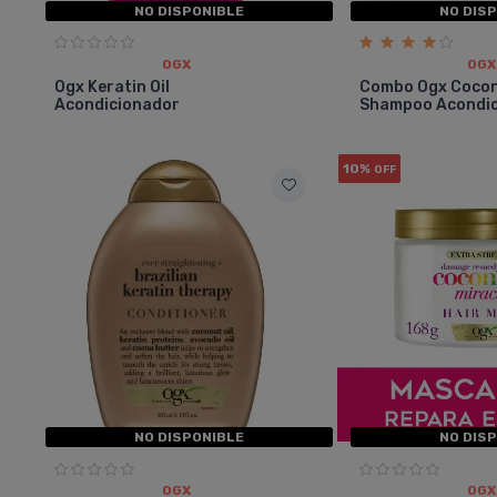
NO DISPONIBLE
NO DIS
OGX
OGX
Ogx Keratin Oil
Combo Ogx Cocon
Acondicionador
Shampoo Acondi
10%
OFF
NO DISPONIBLE
NO DIS
OGX
OGX