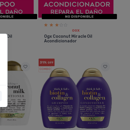
PONIBLE
NO DISPONIBLE
OGX
le Oil
Ogx Coconut Miracle Oil
Acondicionador
31%
OFF
COMBO