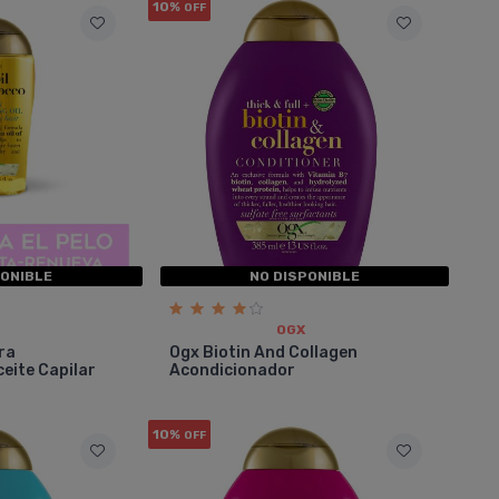
10%
OFF
PONIBLE
NO DISPONIBLE
OGX
ra
Ogx Biotin And Collagen
ceite Capilar
Acondicionador
10%
OFF