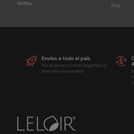
14:00hs
Blog
Envíos a todo el país
C
A
Por Andreani y Correo Argentino (a
domicilio y sucursales).
I
i
n