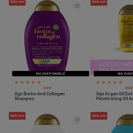
10%
10%
OFF
OFF
NO DISPONIBLE
NO DIS
OGX
OGX
Ogx Biotin And Collagen
Ogx Argan Oil Ext
Shampoo
Penetrating Oil A
10%
10%
OFF
OFF