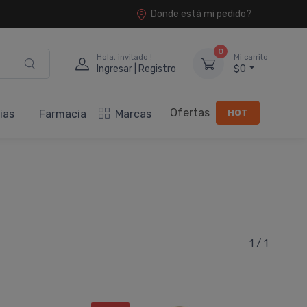
Donde está mi pedido?
0
Hola, invitado !
Mi carrito
Ingresar | Registro
$0
Ofertas
HOT
ias
Farmacia
Marcas
1 / 1