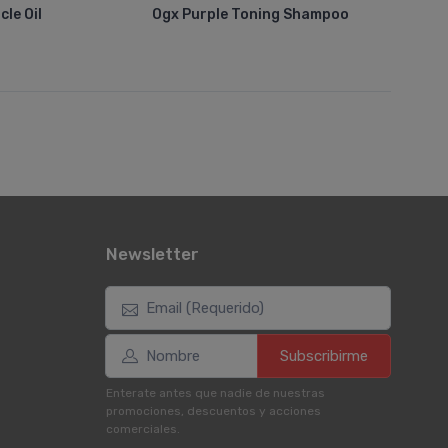
le Oil
Ogx Purple Toning Shampoo
Newsletter
Subscribirme
Enterate antes que nadie de nuestras
promociones, descuentos y acciones
comerciales.