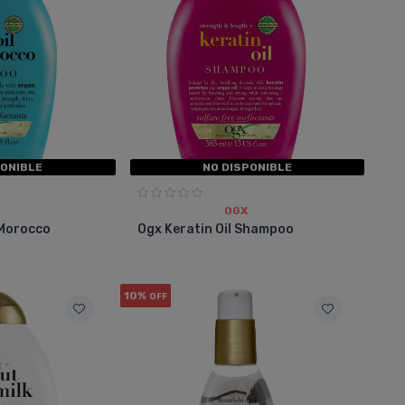
PONIBLE
NO DISPONIBLE
OGX
 Morocco
Ogx Keratin Oil Shampoo
10%
OFF