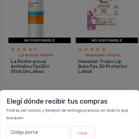
NO DISPONIBLE
NO DISPONIBLE
LA ROCHE POSAY
HAWAIIAN TROPIC
La Roche-posay
Hawaiian Tropic Lip
Anthelios Fps50+
Balm Fps 30 Protector
Stick De Labios
Labial
32%
OFF
Elegí dónde recibir tus compras
COMBO
Podrás ver costos y tiempos de entrega precisos en todo lo que
busques.
Código postal
Usar