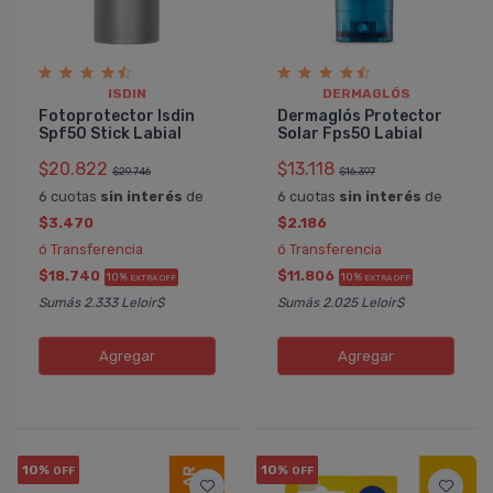
ISDIN
DERMAGLÓS
Fotoprotector Isdin
Dermaglós Protector
Spf50 Stick Labial
Solar Fps50 Labial
$20.822
$13.118
$29.746
$16.397
6 cuotas
sin interés
de
6 cuotas
sin interés
de
$3.470
$2.186
ó Transferencia
ó Transferencia
$18.740
$11.806
10%
10%
EXTRA OFF
EXTRA OFF
Sumás 2.333 Leloir$
Sumás 2.025 Leloir$
Agregar
Agregar
10%
10%
OFF
OFF