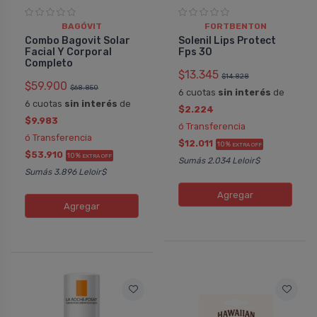
BAGÓVIT
FORTBENTON
Combo Bagovit Solar
Solenil Lips Protect
Facial Y Corporal
Fps 30
Completo
$13.345
$14.828
$59.900
$68.850
6 cuotas
sin interés
de
6 cuotas
sin interés
de
$2.224
$9.983
ó Transferencia
ó Transferencia
$12.011
10%
EXTRA OFF
$53.910
10%
EXTRA OFF
Sumás 2.034 Leloir$
Sumás 3.896 Leloir$
Agregar
Agregar