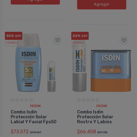
Agregar
35%
32%
OFF
OFF
COMBO
COMBO
ISDIN
ISDIN
Combo Isdin
Combo Isdin
Protección Solar
Protección Solar
Labial Y Facial Fps50
Rostro Y Labios
$73.572
$66.458
$113.187
$97.733