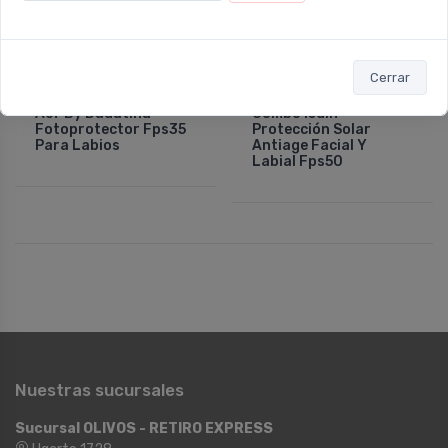
NO DISPONIBLE
NO DISPONIBLE
Cerrar
ACF MÁSCARAS
ISDIN
Acf By Dadatina
Combo Isdin
Fotoprotector Fps35
Protección Solar
Para Labios
Antiage Facial Y
Labial Fps50
Nuestras sucursales
Sucursal OLIVOS - RETIRO EXPRESS