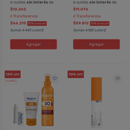
6 cuotas
sin interés
de
6 cuotas
sin interés
de
$12.262
$11.076
ó Transferencia
ó Transferencia
$66.215
$59.812
10%
10%
EXTRA OFF
EXTRA OFF
Sumás 4.443 Leloir$
Sumás 4.158 Leloir$
Agregar
Agregar
13%
10%
OFF
OFF
COMBO