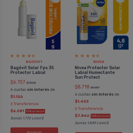
BAGÓVIT
NIVEA
Bagóvit Solar Fps 35
Nivea Protector Solar
Protector Labial
Labial Humectante
Sun Protect
$6.757
$7.508
$8.718
$9.687
6 cuotas
sin interés
de
6 cuotas
sin interés
de
$1.126
$1.453
ó Transferencia
ó Transferencia
$6.081
10%
EXTRA OFF
$7.846
10%
EXTRA OFF
Sumás 1.770 Leloir$
Sumás 1.849 Leloir$
Agregar