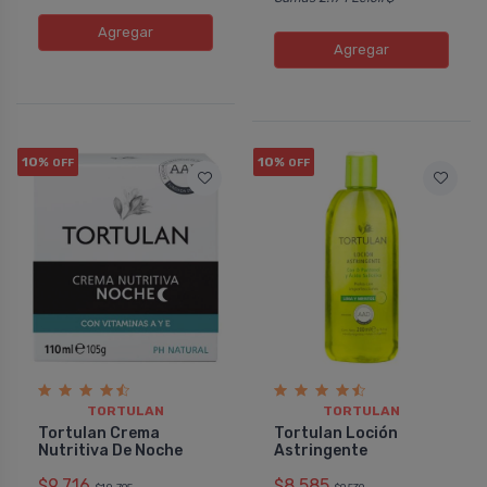
Agregar
Agregar
10%
10%
OFF
OFF
TORTULAN
TORTULAN
Tortulan Crema
Tortulan Loción
Nutritiva De Noche
Astringente
$9.716
$8.585