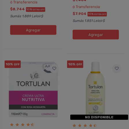
ó Transferencia
ó Transferencia
$8.744
10%
EXTRA OFF
$7.904
10%
EXTRA OFF
Sumás 1.889 Leloir$
Sumás 1.851 Leloir$
Agregar
Agregar
10%
10%
OFF
OFF
NO DISPONIBLE