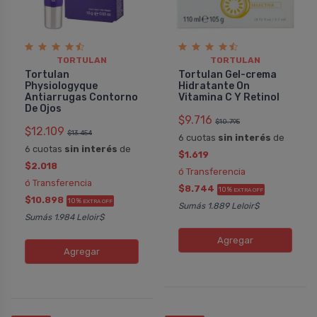
TORTULAN
TORTULAN
Tortulan
Tortulan Gel-crema
Physiologyque
Hidratante On
Antiarrugas Contorno
Vitamina C Y Retinol
De Ojos
$9.716
$10.795
$12.109
Mariana
Lucía
$13.454
6 cuotas
sin interés
de
Tortulan Leche Desmaquillante
Tortulan Lech
6 cuotas
sin interés
de
$1.619
Excelente aliado para mi rutina diaria de
Es mi favorita 
$2.018
ó Transferencia
los tres pasos. Remueve el maquillaje
la piel muy sensi
ó Transferencia
$8.744
10%
de rostro y párpados, la piel no me
producto que no 
EXTRA OFF
$10.898
10%
EXTRA OFF
Sumás 1.889 Leloir$
queda grasosa. Buena relación precio -
los días que la 
Sumás 1.984 Leloir$
calidad.
Limpia súper bien
con una sensac
Agregar
Agregar
clásico que nunca
COMPRAR
COMPRAR
TORTULAN
TORTU