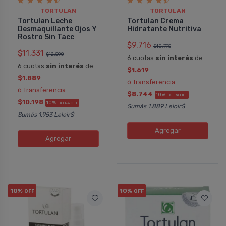
TORTULAN
TORTULAN
Tortulan Leche
Tortulan Crema
Desmaquillante Ojos Y
Hidratante Nutritiva
Rostro Sin Tacc
$9.716
$10.795
$11.331
$12.590
6 cuotas
sin interés
de
6 cuotas
sin interés
de
$1.619
$1.889
ó Transferencia
ó Transferencia
$8.744
10%
EXTRA OFF
$10.198
10%
EXTRA OFF
Sumás 1.889 Leloir$
Sumás 1.953 Leloir$
Agregar
Agregar
10%
10%
OFF
OFF