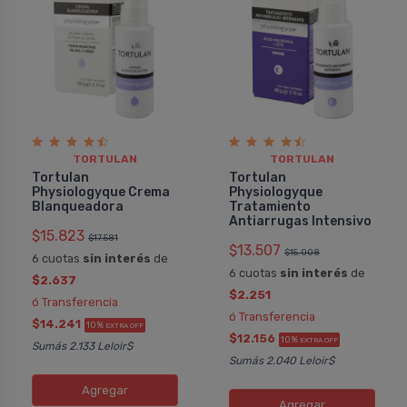
TORTULAN
TORTULAN
Tortulan
Tortulan
Physiologyque Crema
Physiologyque
Blanqueadora
Tratamiento
Antiarrugas Intensivo
$15.823
$17.581
$13.507
$15.008
6 cuotas
sin interés
de
6 cuotas
sin interés
de
$2.637
$2.251
ó Transferencia
ó Transferencia
$14.241
10%
EXTRA OFF
$12.156
10%
EXTRA OFF
Sumás 2.133 Leloir$
Sumás 2.040 Leloir$
Agregar
Agregar