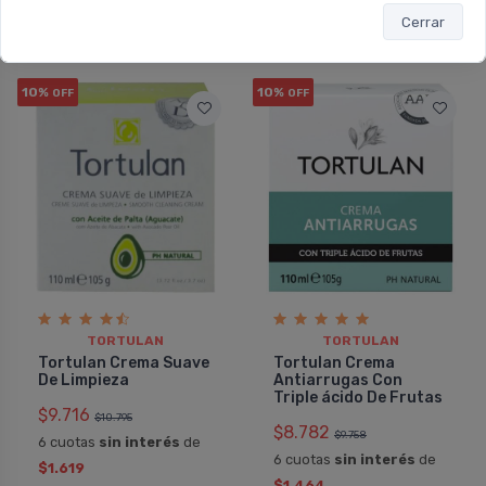
Cerrar
10%
10%
OFF
OFF
TORTULAN
TORTULAN
Tortulan Crema Suave
Tortulan Crema
De Limpieza
Antiarrugas Con
Triple ácido De Frutas
$9.716
$10.795
$8.782
$9.758
6 cuotas
sin interés
de
6 cuotas
sin interés
de
$1.619
$1.464