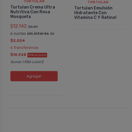
TORTULAN
TORTULAN
Tortulan Crema Ultra
Tortulan Emulsión
Nutritiva Con Rosa
Hidratante Con
Mosqueta
Vitamina C Y Retinol
$12.142
$13.491
6 cuotas
sin interés
de
$2.024
ó Transferencia
$10.928
10%
EXTRA OFF
Sumás 1.986 Leloir$
Agregar