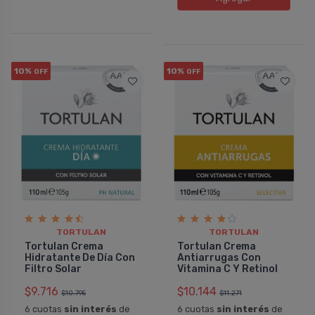
10%
10%
OFF
OFF
TORTULAN
TORTULAN
Tortulan Crema
Tortulan Crema
Hidratante De Dí­a Con
Antiarrugas Con
Filtro Solar
Vitamina C Y Retinol
$9.716
$10.144
$10.795
$11.271
6 cuotas
sin interés
de
6 cuotas
sin interés
de