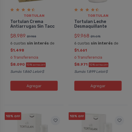
TORTULAN
TORTULAN
Tortulan Crema
Tortulan Leche
Antiarrugas Sin Tacc
Desmaquillante
$8.989
$9.968
$9.988
$11.075
6 cuotas
sin interés
de
6 cuotas
sin interés
de
$1.498
$1.661
ó Transferencia
ó Transferencia
$8.090
$8.971
10%
10%
EXTRA OFF
EXTRA OFF
Sumás 1.860 Leloir$
Sumás 1.899 Leloir$
Agregar
Agregar
10%
10%
OFF
OFF