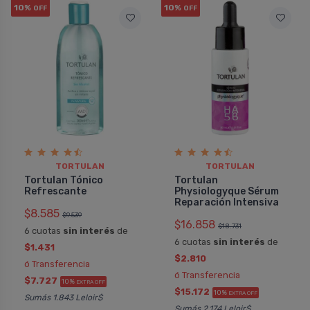
Pedido #
Pedido
10%
10%
OFF
OFF
1110014
TORTULAN
TORTULAN
Tortulan Tónico
Tortulan
Refrescante
Physiologyque Sérum
Reparación Intensiva
$8.585
$9.539
$16.858
$18.731
6 cuotas
sin interés
de
6 cuotas
sin interés
de
$1.431
$2.810
ó Transferencia
ó Transferencia
$7.727
10%
EXTRA OFF
$15.172
10%
EXTRA OFF
Sumás 1.843 Leloir$
Sumás 2.174 Leloir$