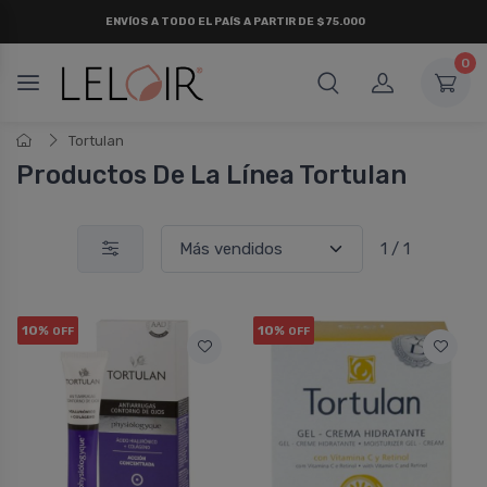
ENVÍOS A TODO EL PAÍS A PARTIR DE $75.000
0
Tortulan
Productos De La Lí­nea Tortulan
1 / 1
10%
10%
OFF
OFF