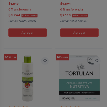
$1.619
$1.691
ó Transferencia
ó Transferencia
$8.744
$9.130
10%
10%
EXTRA OFF
EXTRA OFF
Sumás 1.889 Leloir$
Sumás 1.906 Leloir$
Agregar
Agregar
10%
10%
OFF
OFF