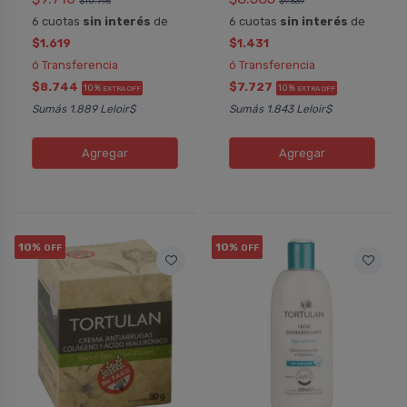
$10.795
$9.539
6 cuotas
sin interés
de
6 cuotas
sin interés
de
$1.619
$1.431
ó Transferencia
ó Transferencia
$8.744
$7.727
10%
10%
EXTRA OFF
EXTRA OFF
Sumás 1.889 Leloir$
Sumás 1.843 Leloir$
Agregar
Agregar
10%
10%
OFF
OFF