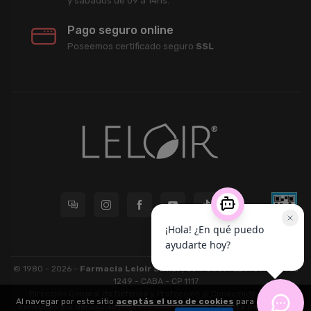
y sábados de 09 a 14hs.
Pago seguro online
Poseemos certificado seguro
SSL
© 1980 - 2026 -
Farmacia Leloir S.R.L.
| CUIT 33609220789 - Larrea
1249 - CABA - CP 1117
Dirección General de Defensa y Protección al Consumidor: Para
Al navegar por este sitio
aceptás el uso de cookies
para agilizar tu
consultas y/o denuncias
[ingrese aquí]
| Nación: Defensa de las y los