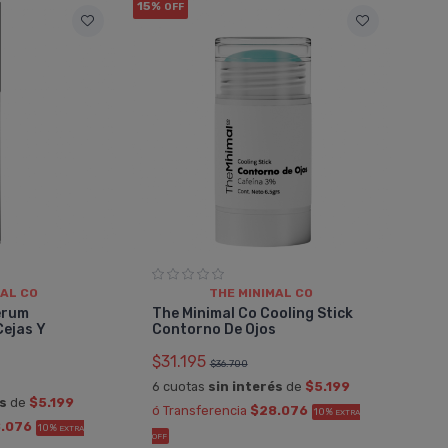
15%
OFF
MAL CO
THE MINIMAL CO
erum
The Minimal Co Cooling Stick
Cejas Y
Contorno De Ojos
$31.195
$36.700
6 cuotas
sin interés
de
$5.199
és
de
$5.199
ó Transferencia
$28.076
10%
EXTRA
.076
10%
AILEN
EXTRA
OFF