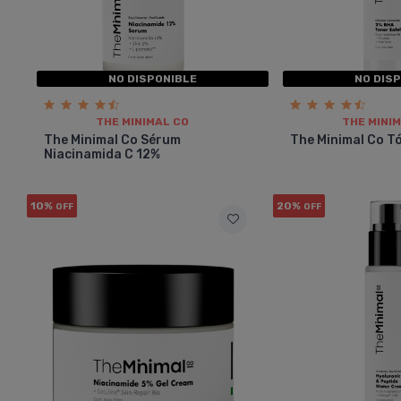
NO DISPONIBLE
NO DIS
THE MINIMAL CO
THE MINI
The Minimal Co Sérum
The Minimal Co T
Niacinamida C 12%
10%
20%
OFF
OFF