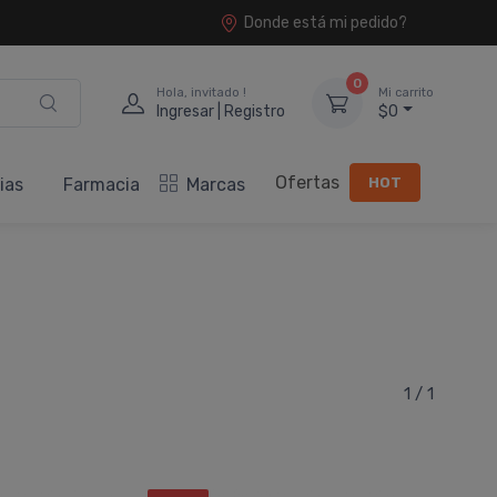
Donde está mi pedido?
0
Hola, invitado !
Mi carrito
Ingresar | Registro
$0
Ofertas
HOT
ias
Farmacia
Marcas
1 / 1