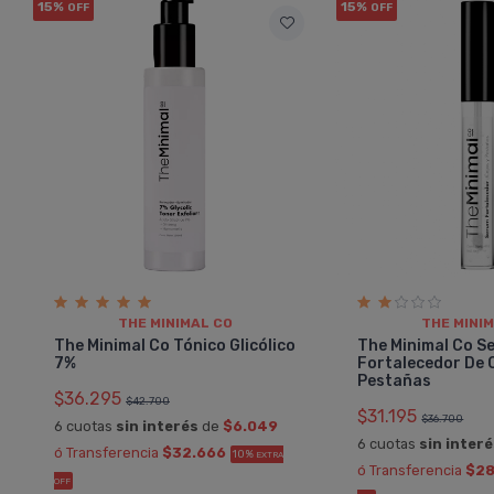
15%
15%
OFF
OFF
THE MINIMAL CO
THE MINI
The Minimal Co Tónico Glicólico
The Minimal Co S
7%
Fortalecedor De 
Pestañas
$36.295
$42.700
$31.195
$36.700
6 cuotas
sin interés
de
$6.049
6 cuotas
sin inter
ó Transferencia
$32.666
10%
EXTRA
ó Transferencia
$28
N
Pamela
OFF