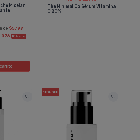
THE MINIMAL CO
eche Micelar
The Minimal Co Sérum Vitamina
lante
C 20%
és
de
$5.199
.076
10%
EXTRA
carrito
10%
OFF