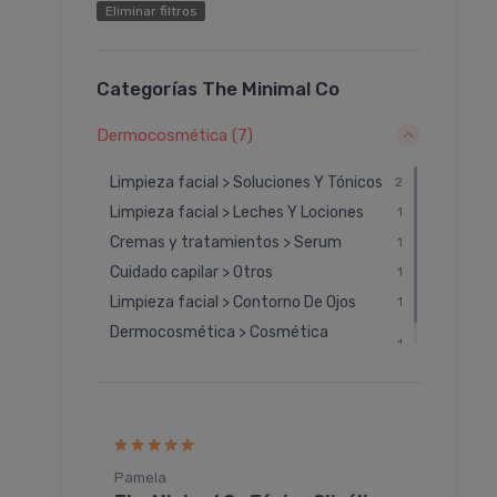
Eliminar filtros
Categorías The Minimal Co
Dermocosmética (7)
Limpieza facial > Soluciones Y Tónicos
2
Limpieza facial > Leches Y Lociones
1
Cremas y tratamientos > Serum
1
Cuidado capilar > Otros
1
Limpieza facial > Contorno De Ojos
1
Dermocosmética > Cosmética
1
Sustentable
Pamela
AILE