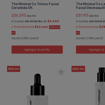
The Minimal Co Tónico Facial
The Minimal Co L
Ceramida 5%
Facial Desmaquil
$36.295
$31.195
$42.700
$36.700
6 cuotas
sin interés
de
$6.049
6 cuotas
sin inter
ó Transferencia
$32.666
ó Transferencia
$28
10%
EXTRA
OFF
OFF
Sumás 2.952 Leloir$
Sumás 2.748 Leloir$
Agregar
al carrito
Agregar
al 
10%
20%
OFF
OFF