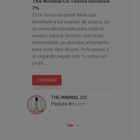
The Minimal Co Tónico Glicólico
The
7%
Fort
Este tónico lo amo!! Nada que
Pes
o, no
envidiarle a las marcas de afuera, un
Es u
un comodín increíble para todo el
sé e
 sobre
cuerpo, para la textura, manchas,
debe
sensible
luminosidad, se absorbe al instante,
su u
ntidad
para todo tipo de piel, te lo pones y
y si
al segundo seguís con tu rutina sin
qued
probl....
COMPRAR
C
THE MINIMAL CO
Pedido #
846119