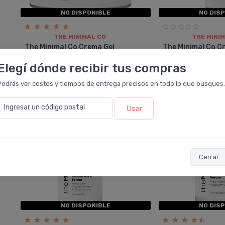
NO DISPONIBLE
NO DIS
THE MINIMAL CO
THE MINI
The Minimal Co Crema Gel
The Minimal Co C
Niacinamida 5%
Hialurónico 1%
Elegí dónde recibir tus compras
Podrás ver costos y tiempos de entrega precisos en todo lo que busques.
20%
OFF
Ingresar un código postal
Usar
Cerrar
NO DISPONIBLE
NO DIS