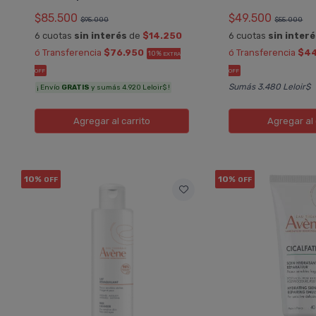
$85.500
$49.500
$95.000
$55.000
6 cuotas
sin interés
de
$14.250
6 cuotas
sin inter
ó Transferencia
$76.950
ó Transferencia
$4
10%
EXTRA
OFF
OFF
Sumás 3.480 Leloir$
¡ Envío
GRATIS
y sumás 4.920 Leloir$ !
Agregar
al carrito
Agregar
al 
10%
10%
OFF
OFF