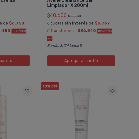
+ Crema
Avene Cleanance Gel
COMPRAR
Limpiador X 200ml
$40.600
$58.000
ERMALE
AVENE EAU THERMALE
és
de
$6.750
6 cuotas
sin interés
de
$6.767
Pedido #
2
898912
.450
ó Transferencia
$36.540
10%
10%
EXTRA
EXTRA
OFF
Sumás 3.124 Leloir$
carrito
Agregar
al carrito
10%
OFF