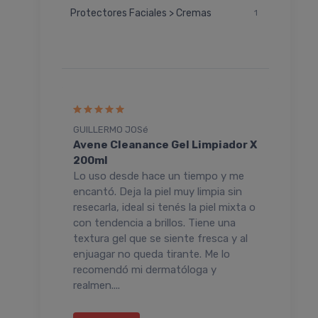
Protectores Faciales > Cremas
1
GUILLERMO JOSé
Patri
Avene Cleanance Gel Limpiador X
Ave
e. Es
200ml
Cre
n
Lo uso desde hace un tiempo y me
Es u
 Yo la
encantó. Deja la piel muy limpia sin
ante
che me
resecarla, ideal si tenés la piel mixta o
Seca
jarle
con tendencia a brillos. Tiene una
Buen
textura gel que se siente fresca y al
exti
enjuagar no queda tirante. Me lo
recomendó mi dermatóloga y
realmen....