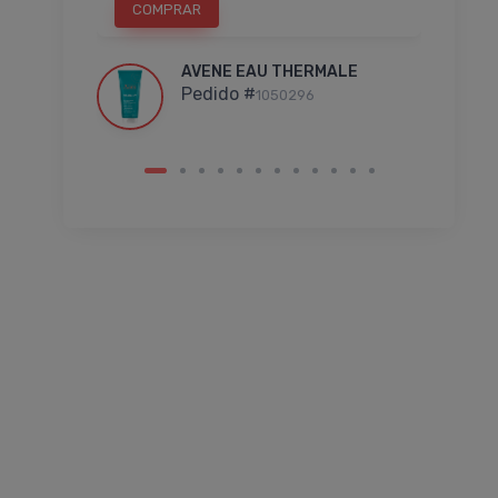
COMPRAR
C
LE
AVENE EAU THERMALE
Pedido #
1050296