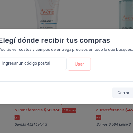
Elegí dónde recibir tus compras
Podrás ver costos y tiempos de entrega precisos en todo lo que busques.
Ingresar un código postal
Usar
AVENE EAU THERMALE
AVENE EAU 
Avene Hydrance Emulsión
Avene Cleanance 
Ligera Piel Mixta
Limpiadora
Cerrar
$65.520
$54.600
$72.800
$78.000
6 cuotas
sin interés
de
$10.920
6 cuotas
sin inter
ó Transferencia
$58.968
ó Transferencia
$49
10%
EXTRA
OFF
OFF
Sumás 4.121 Leloir$
Sumás 3.684 Leloir$