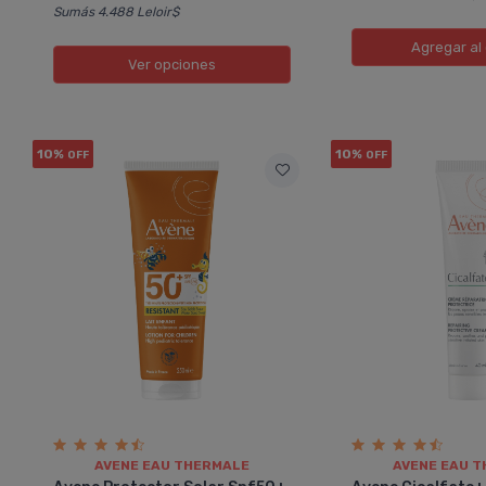
Sumás 4.488 Leloir$
Agregar
al 
Ver opciones
10%
10%
OFF
OFF
cia
Jany
ne Protector Solar Spf50
Avene Protector Sola
ma
Compacto Color
n producto que no había usado
Excelente producto en p
riormente. Textura ligera y suave.
textura y color. Deja un
do rápido. No queda grasosa.
natural, no reseca la piel
 color. Con poca cantidad se
aplicar, se puede usar maq
ende bien en el rostro.
del protector. Es excelen
AVENE EAU THERMALE
AVENE EAU 