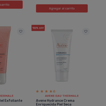
carrito
Agregar
al carrito
10%
OFF
THERMALE
AVENE EAU THERMALE
el Exfoliante
Avene Hydrance Crema
Enriquecida Piel Seca