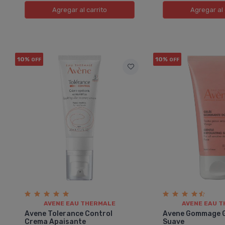
Agregar
al carrito
Agregar
al 
10%
10%
OFF
OFF
AVENE EAU THERMALE
AVENE EAU 
Avene Tolerance Control
Avene Gommage G
Crema Apaisante
Suave