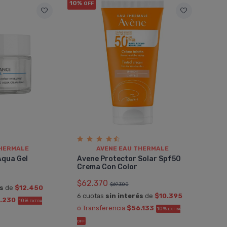
10%
OFF
THERMALE
AVENE EAU THERMALE
Aqua Gel
Avene Protector Solar Spf50
Crema Con Color
$62.370
$69.300
és
de
$12.450
6 cuotas
sin interés
de
$10.395
.230
10%
EXTRA
ó Transferencia
$56.133
10%
EXTRA
OFF