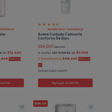
THERMALE
AVENE EAU THERMALE
elar
Avene Cuidado Calmante
Contorno De Ojos
$54.000
$60.000
és
de
$12.420
6 cuotas
sin interés
de
$9.000
.068
ó Transferencia
$48.600
10%
10%
EXTRA
EXTRA
OFF
Sumás 3.660 Leloir$
carrito
Agregar
al carrito
30%
OFF