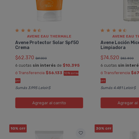
AVENE EAU THERMALE
AVENE EAU 
Avene Protector Solar Spf50
Avene Loción Mic
Crema
Limpiadora
$62.370
$74.520
$69.300
$82.800
6 cuotas
sin interés
de
$10.395
6 cuotas
sin inter
ó Transferencia
$56.133
ó Transferencia
$67
10%
EXTRA
OFF
OFF
Sumás 3.995 Leloir$
Sumás 4.481 Leloir$
Agregar
al carrito
Agregar
al 
10%
30%
OFF
OFF