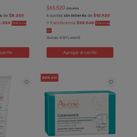
$65.520
$72.800
és
de
$8.250
6 cuotas
sin interés
de
$10.920
4.550
ó Transferencia
$58.968
10%
10%
EXTRA
EXTRA
OFF
Sumás 4.121 Leloir$
carrito
Agregar
al carrito
30%
OFF