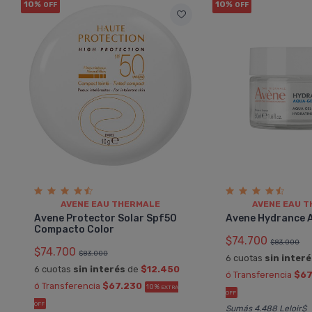
10%
10%
OFF
OFF
AVENE EAU THERMALE
AVENE EAU 
Avene Protector Solar Spf50
Avene Hydrance 
Compacto Color
$74.700
$83.000
$74.700
$83.000
6 cuotas
sin inter
6 cuotas
sin interés
de
$12.450
ó Transferencia
$67
ó Transferencia
$67.230
10%
EXTRA
OFF
OFF
Sumás 4.488 Leloir$