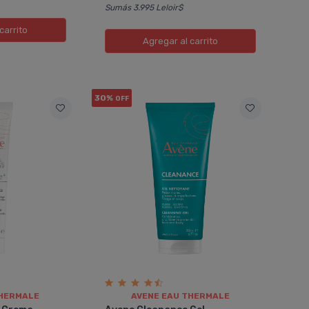
Sumás 3.995 Leloir$
carrito
Agregar
al carrito
30%
OFF
Verónica
r Spf50
Avene Hydrance Crema
Enriquecida Piel Seca
rotección,
Como todos los productos avene
 acabado
,esta crema enriquecida es un
, muy facil de
complemento esencial junto al serum
uillaje arriba
para comenzar el día con la piel súper
te.
hidratada y humectada.
THERMALE
AVENE EAU THERMALE