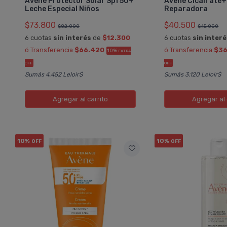
Avene Protector Solar Spf50+
Avene Cicalfate
OMPRAR
COMPRAR
Leche Especial Niños
Reparadora
$73.800
$40.500
$82.000
$45.000
AVENE EAU THERMALE
AVENE EAU TH
6 cuotas
sin interés
de
$12.300
6 cuotas
sin inter
Pedido #
Pedido #
924328
68333
ó Transferencia
$66.420
ó Transferencia
$36
10%
EXTRA
OFF
OFF
Sumás 4.452 Leloir$
Sumás 3.120 Leloir$
Agregar
al carrito
Agregar
al 
10%
10%
OFF
OFF