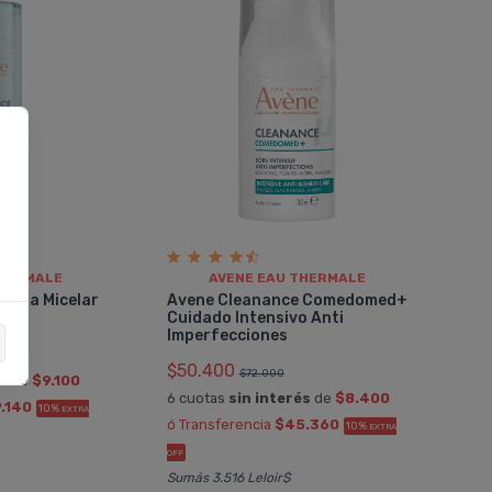
THERMALE
AVENE EAU THERMALE
Agua Micelar
Avene Cleanance Comedomed+
Cuidado Intensivo Anti
Imperfecciones
$50.400
$72.000
és
de
$9.100
6 cuotas
sin interés
de
$8.400
.140
10%
EXTRA
ó Transferencia
$45.360
10%
EXTRA
OFF
Sumás 3.516 Leloir$