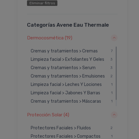
Eliminar filtros
Categorías Avene Eau Thermale
Dermocosmética (19)
Cremas y tratamientos > Cremas
7
Limpieza facial > Exfoliantes Y Geles
3
Cremas y tratamientos > Serum
3
Cremas y tratamientos > Emulsiones
2
Limpieza facial > Leches Y Lociones
1
Limpieza facial > Jabones Y Barras
1
Cremas y tratamientos > Máscaras
1
Limpieza facial > Contorno De Ojos
1
Protección Solar (4)
Protectores Faciales > Fluidos
2
Protectores Faciales > Compactos
1