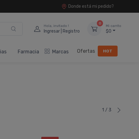
Donde está mi pedido?
0
Hola, invitado !
Mi carrito
Ingresar | Registro
$0
Ofertas
HOT
ias
Farmacia
Marcas
1 / 3