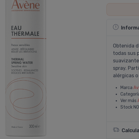
Inform
Obtenida d
todas sus 
suavizante
spray. Part
alérgicas o 
Marca
Av
Categorí
Ver más
Stock
NO
Calcul