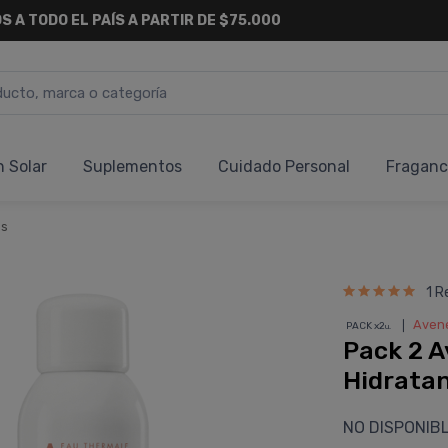
S A TODO EL PAÍS A PARTIR DE $75.000
n Solar
Suplementos
Cuidado Personal
Fraganc
es
1 R
❘
Avene
PACK x2
u.
Pack 2 A
Hidrata
NO DISPONIB