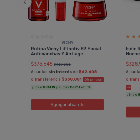
VICHY
list
Rutina Vichy Liftactiv B3 Facial
Isdin 
Antimanchas Y Antiage
Noche
$375.645
$328.
$469.556
2
6 cuotas
sin interés
de
$62.608
6 cuot
TRA
ó Transferencia
$338.081
ó Tran
10%
EXTRA OFF
¡ Envío
GRATIS
y sumás 16.526 Leloir$ !
OFF
¡ Envío
G
Agregar
al carrito