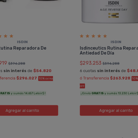
ISDIN
ISDIN
Rutina Reparadora De
Isdinceutics Rutina Repar
Antiedad De Dí­a
919
$293.253
$396.288
$396.288
as
sin interés
de
$54.820
6 cuotas
sin interés
de
$48.
sferencia
$296.027
ó Transferencia
$263.928
10%
10
EXTRA
OFF
RATIS
y sumás 14.657 Leloir$ !
¡ Envío
GRATIS
y sumás 13.230 Leloir$
Agregar
al carrito
Agregar
al carrito