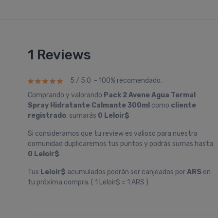
1 Reviews
5 / 5.0 - 100% recomendado.
Comprando y valorando
Pack 2 Avene Agua Termal
Spray Hidratante Calmante 300ml
como
cliente
registrado
, sumarás
0 Leloir$
Si consideramos que tu review es valioso para nuestra
comunidad duplicaremos tus puntos y podrás sumas hasta
0 Leloir$
.
Tus
Leloir$
acumulados podrán ser canjeados por
ARS
en
tu próxima compra. ( 1 Leloir$ = 1 ARS )