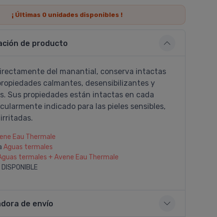
¡ Últimas
0
unidades disponibles !
ación de producto
irectamente del manantial, conserva intactas
propiedades calmantes, desensibilizantes y
s. Sus propiedades están intactas en cada
icularmente indicado para las pieles sensibles,
irritadas.
ene Eau Thermale
a
Aguas termales
Aguas termales + Avene Eau Thermale
 DISPONIBLE
adora de envío