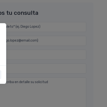
os tu consulta
mpleto* (ej. Diego Lopez)
j. diego.lopez@email.com)
n
 describa en detalle su solicitud