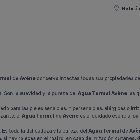
Retirá 
rmal
de
Avène
conserva intactas todas sus propiedades ca
. Son la suavidad y la pureza del
Agua Termal Avène
las q
do para las pieles sensibles, hipersensibles, alérgicas o irri
izante, el
Agua Termal
de
Avene
es el cuidado esencial par
 Es toda la delicadeza y la pureza del
Agua Termal
de
Avè
 si hay rojeces en el rostro, en caso de irritación cutánea