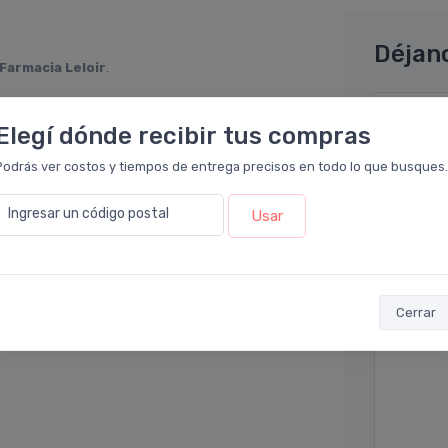
Déjan
Farmacia Leloir
.
iempre. Este tamaño tiene mucho mejor difusor
Nombre co
Elegí dónde recibir tus compras
do!
Podrás ver costos y tiempos de entrega precisos en todo lo que busques.
Email* (e
Ingresar un código postal
Usar
Teléfono
Ubicació
Cerrar
Por favor