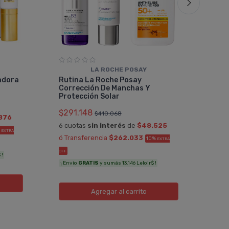
LA ROCHE POSAY
Vic
adora
Rutina La Roche Posay
Per
Corrección De Manchas Y
$27
Protección Solar
6 cu
$291.148
$410.068
876
ó Tr
6 cuotas
sin interés
de
$48.525
%
EXTRA
OFF
ó Transferencia
$262.033
10%
EXTRA
¡ Env
OFF
 !
¡ Envío
GRATIS
y sumás 13.146 Leloir$ !
Agregar
al carrito