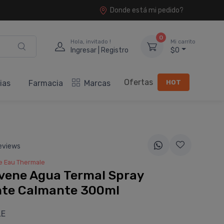
Donde está mi pedido?
0
Hola, invitado !
Mi carrito
Ingresar | Registro
$0
Ofertas
HOT
ias
Farmacia
Marcas
eviews
 Eau Thermale
vene Agua Termal Spray
nte Calmante 300ml
LE