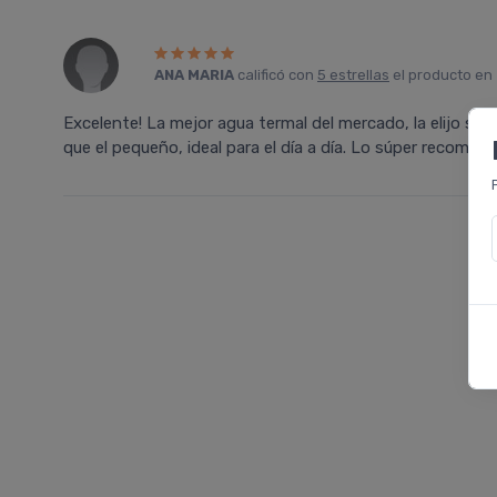
ANA MARIA
calificó con
5 estrellas
el producto en
Excelente! La mejor agua termal del mercado, la elijo s
que el pequeño, ideal para el día a día. Lo súper recomien