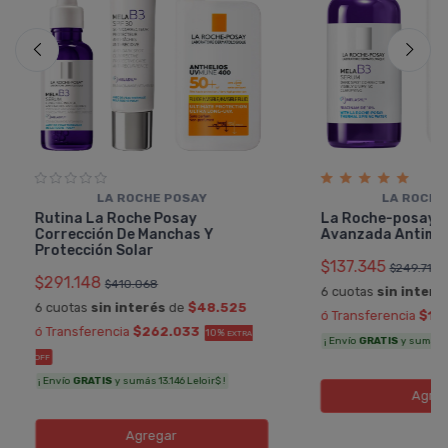
LA ROCHE POSAY
LA ROCHE
Rutina La Roche Posay
La Roche-posay R
Corrección De Manchas Y
Avanzada Antima
Protección Solar
$137.345
$249.718
$291.148
$410.068
6 cuotas
sin interé
6 cuotas
sin interés
de
$48.525
ó Transferencia
$123
ó Transferencia
$262.033
10%
EXTRA
¡ Envío
GRATIS
y sumás 6.
OFF
¡ Envío
GRATIS
y sumás 13.146 Leloir$ !
Agreg
Agregar