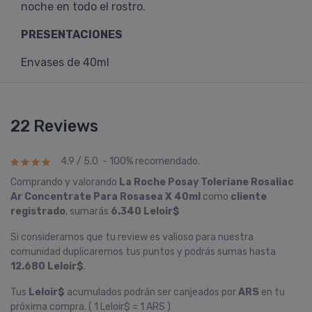
noche en todo el rostro.
PRESENTACIONES
Envases de 40ml
22 Reviews
4.9 / 5.0 - 100% recomendado.
Comprando y valorando
La Roche Posay Toleriane Rosaliac
Ar Concentrate Para Rosasea X 40ml
como
cliente
registrado
, sumarás
6.340 Leloir$
Si consideramos que tu review es valioso para nuestra
comunidad duplicaremos tus puntos y podrás sumas hasta
12.680 Leloir$
.
Tus
Leloir$
acumulados podrán ser canjeados por
ARS
en tu
próxima compra. ( 1 Leloir$ = 1 ARS )