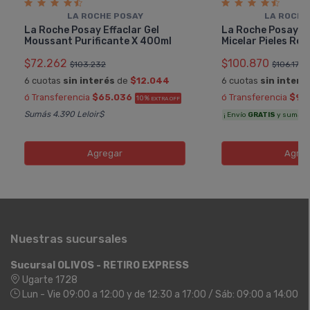
LA ROCHE POSAY
LA ROCHE
La Roche Posay Effaclar Gel
La Roche Posay T
Moussant Purificante X 400ml
Micelar Pieles Rea
$72.262
$100.870
$103.232
$106.179
6 cuotas
sin interés
de
$12.044
6 cuotas
sin interé
ó Transferencia
$65.036
ó Transferencia
$90
10%
EXTRA OFF
Sumás 4.390 Leloir$
¡ Envío
GRATIS
y sumás 5.
Agregar
Agreg
Nuestras sucursales
Sucursal OLIVOS - RETIRO EXPRESS
Ugarte 1728
Lun - Vie 09:00 a 12:00 y de 12:30 a 17:00 / Sáb: 09:00 a 14:00