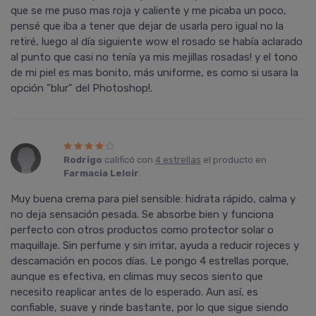
que se me puso mas roja y caliente y me picaba un poco,
pensé que iba a tener que dejar de usarla pero igual no la
retiré, luego al dí­a siguiente wow el rosado se habí­a aclarado
al punto que casi no tení­a ya mis mejillas rosadas! y el tono
de mi piel es mas bonito, más uniforme, es como si usara la
opción "blur" del Photoshop!.
Rodrigo
calificó con
4 estrellas
el producto en
Farmacia Leloir
.
Muy buena crema para piel sensible: hidrata rápido, calma y
no deja sensación pesada. Se absorbe bien y funciona
perfecto con otros productos como protector solar o
maquillaje. Sin perfume y sin irritar, ayuda a reducir rojeces y
descamación en pocos días. Le pongo 4 estrellas porque,
aunque es efectiva, en climas muy secos siento que
necesito reaplicar antes de lo esperado. Aun así, es
confiable, suave y rinde bastante, por lo que sigue siendo