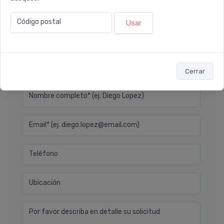
Código postal
Usar
Ver todos los reviews
Déjanos tu consulta
Cerrar
Nombre completo* (ej. Diego Lopez)
Email* (ej. diego.lopez@email.com)
Teléfono
Ubicación
Por favor describa en detalle su solicitud