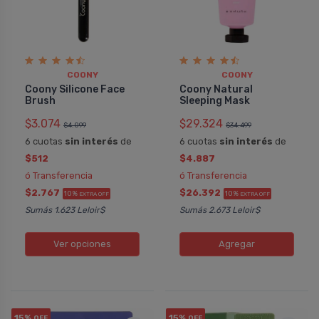
COONY
COONY
Coony Silicone Face
Coony Natural
Brush
Sleeping Mask
$3.074
$29.324
$4.099
$34.499
6 cuotas
sin interés
de
6 cuotas
sin interés
de
$512
$4.887
ó Transferencia
ó Transferencia
$2.767
$26.392
10%
10%
EXTRA OFF
EXTRA OFF
Sumás 1.623 Leloir$
Sumás 2.673 Leloir$
Ver opciones
Agregar
15%
15%
OFF
OFF