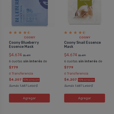
COONY
COONY
Coony Blueberry
Coony Snail Essence
Essence Mask
Mask
$4.674
$4.674
$5.499
$5.499
6 cuotas
sin interés
de
6 cuotas
sin interés
de
$779
$779
ó Transferencia
ó Transferencia
$4.207
$4.207
10%
10%
EXTRA OFF
EXTRA OFF
Sumás 1.687 Leloir$
Sumás 1.687 Leloir$
Agregar
Agregar