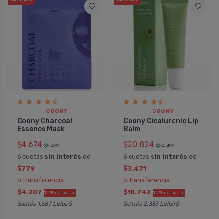
COONY
COONY
Coony Charcoal
Coony Cicaluronic Lip
Essence Mask
Balm
$4.674
$20.824
$5.499
$24.499
6 cuotas
sin interés
de
6 cuotas
sin interés
de
$779
$3.471
ó Transferencia
ó Transferencia
$4.207
$18.742
10%
10%
EXTRA OFF
EXTRA OFF
Sumás 1.687 Leloir$
Sumás 2.333 Leloir$