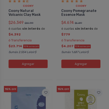
COONY
COONY
Coony Natural
Coony Pomegranate
Volcanic Clay Mask
Essence Mask
$26.349
$4.674
$30.999
$5.499
6 cuotas
sin interés
de
6 cuotas
sin interés
de
$4.392
$779
ó Transferencia
ó Transferencia
$23.714
$4.207
10%
10%
EXTRA OFF
EXTRA OFF
Sumás 2.554 Leloir$
Sumás 1.687 Leloir$
Agregar
Agregar
15%
15%
OFF
OFF