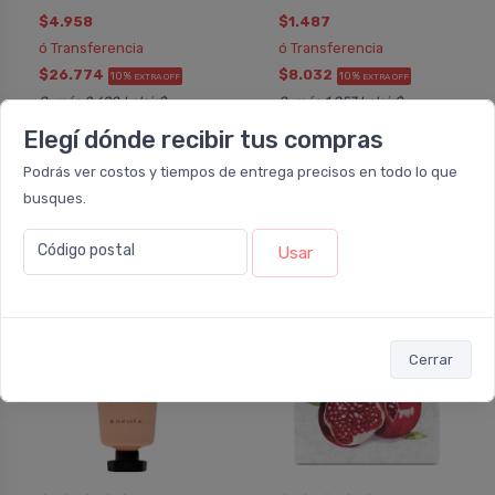
$4.958
$1.487
ó Transferencia
ó Transferencia
$26.774
$8.032
10%
10%
EXTRA OFF
EXTRA OFF
Sumás 2.690 Leloir$
Sumás 1.857 Leloir$
Elegí dónde recibir tus compras
Agregar
Agregar
Podrás ver costos y tiempos de entrega precisos en todo lo que
busques.
Código postal
Usar
15%
15%
OFF
OFF
Cerrar