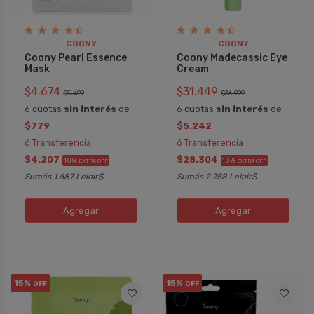
COONY
COONY
Coony Pearl Essence
Coony Madecassic Eye
Mask
Cream
$4.674
$31.449
$5.499
$36.999
6 cuotas
sin interés
de
6 cuotas
sin interés
de
$779
$5.242
ó Transferencia
ó Transferencia
$4.207
$28.304
10%
10%
EXTRA OFF
EXTRA OFF
Sumás 1.687 Leloir$
Sumás 2.758 Leloir$
Agregar
Agregar
15%
15%
OFF
OFF