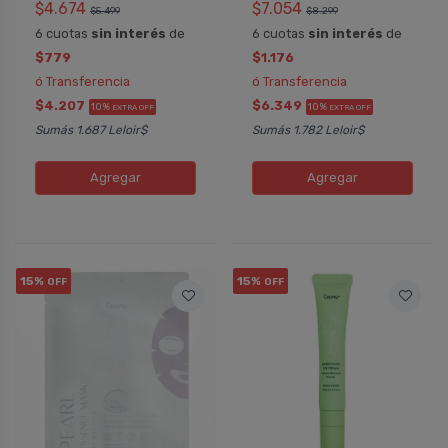
$4.674
$7.054
$5.499
$8.299
6 cuotas
sin interés
de
6 cuotas
sin interés
de
$779
$1.176
ó Transferencia
ó Transferencia
$4.207
$6.349
10%
10%
EXTRA OFF
EXTRA OFF
Sumás 1.687 Leloir$
Sumás 1.782 Leloir$
Agregar
Agregar
15%
15%
OFF
OFF