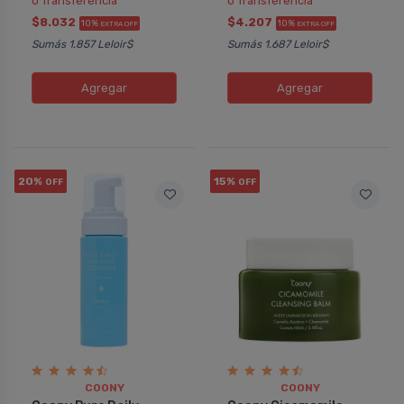
ó Transferencia
ó Transferencia
$8.032
$4.207
10%
10%
EXTRA OFF
EXTRA OFF
Sumás 1.857 Leloir$
Sumás 1.687 Leloir$
Agregar
Agregar
20%
15%
OFF
OFF
COONY
COONY