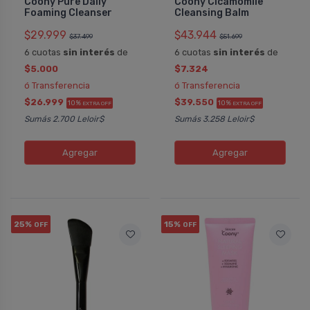
Coony Pure Daily
Coony Cicamomile
Foaming Cleanser
Cleansing Balm
$29.999
$43.944
$37.499
$51.699
6 cuotas
sin interés
de
6 cuotas
sin interés
de
$5.000
$7.324
ó Transferencia
ó Transferencia
$26.999
$39.550
10%
10%
EXTRA OFF
EXTRA OFF
Sumás 2.700 Leloir$
Sumás 3.258 Leloir$
Agregar
Agregar
25%
15%
OFF
OFF