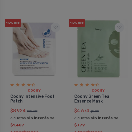
15%
15%
OFF
OFF
COONY
COONY
Coony Intensive Foot
Coony Green Tea
Patch
Essence Mask
$8.924
$4.674
$10.499
$5.499
6 cuotas
sin interés
de
6 cuotas
sin interés
de
$1.487
$779