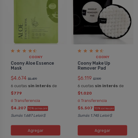
COONY
COONY
Coony Aloe Essence
Coony Make Up
Mask
Remover Pad
$4.674
$6.119
$5.499
$7.199
6 cuotas
sin interés
de
6 cuotas
sin interés
de
$779
$1.020
ó Transferencia
ó Transferencia
$4.207
$5.507
10%
10%
EXTRA OFF
EXTRA OFF
Sumás 1.687 Leloir$
Sumás 1.745 Leloir$
Agregar
Agregar