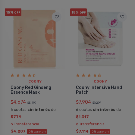
15%
15%
OFF
OFF
COONY
COONY
Coony Red Ginseng
Coony Intensive Hand
Essence Mask
Patch
$4.674
$7.904
$5.499
$9.299
6 cuotas
sin interés
de
6 cuotas
sin interés
de
$779
$1.317
ó Transferencia
ó Transferencia
$4.207
$7.114
10%
10%
EXTRA OFF
EXTRA OFF