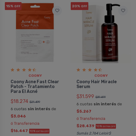
15%
20%
OFF
OFF
COONY
COONY
Coony Acne Fast Clear
Coony Hair Miracle
Patch - Tratamiento
Serum
Para El Acné
$31.599
$39.499
$18.274
$21.499
6 cuotas
sin interés
de
6 cuotas
sin interés
de
$5.267
$3.046
ó Transferencia
ó Transferencia
$28.439
10%
EXTRA OFF
$16.447
10%
EXTRA OFF
Sumás 2.764 Leloir$