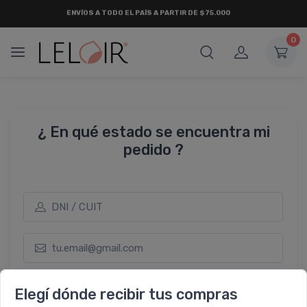
ENVÍOS A TODO EL PAÍS A PARTIR DE $75.000
0
¿ En qué estado se encuentra mi
pedido ?
Elegí dónde recibir tus compras