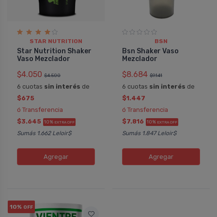
STAR NUTRITION
BSN
Star Nutrition Shaker
Bsn Shaker Vaso
Vaso Mezclador
Mezclador
$4.050
$8.684
$4.500
$9.141
6 cuotas
sin interés
de
6 cuotas
sin interés
de
$675
$1.447
ó Transferencia
ó Transferencia
$3.645
$7.816
10%
10%
EXTRA OFF
EXTRA OFF
Sumás 1.662 Leloir$
Sumás 1.847 Leloir$
Agregar
Agregar
10%
OFF