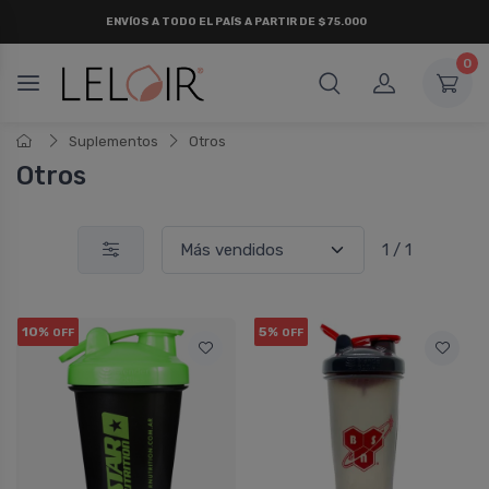
ENVÍOS A TODO EL PAÍS A PARTIR DE $75.000
0
Suplementos
Otros
Otros
1 / 1
10%
5%
OFF
OFF