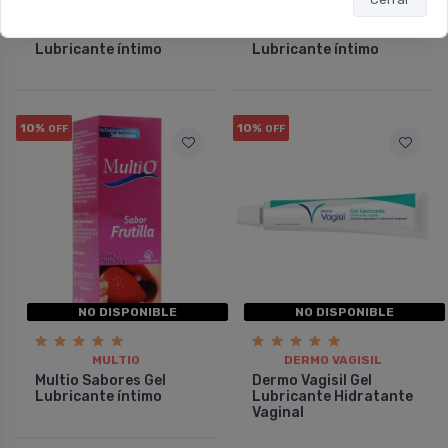
MULTIO
MULTIO
Multio Pleasure Gel
Multio Ice Gel
Lubricante í­ntimo
Lubricante í­ntimo
10%
10%
OFF
OFF
NO DISPONIBLE
NO DISPONIBLE
MULTIO
DERMO VAGISIL
Multio Sabores Gel
Dermo Vagisil Gel
Lubricante í­ntimo
Lubricante Hidratante
Vaginal