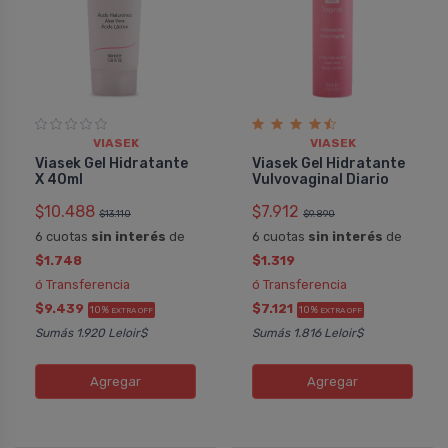
VIASEK
VIASEK
Viasek Gel Hidratante
Viasek Gel Hidratante
X 40ml
Vulvovaginal Diario
$10.488
$7.912
$13.110
$9.890
6 cuotas
sin interés
de
6 cuotas
sin interés
de
$1.748
$1.319
ó Transferencia
ó Transferencia
$9.439
$7.121
10%
10%
EXTRA OFF
EXTRA OFF
Sumás 1.920 Leloir$
Sumás 1.816 Leloir$
Agregar
Agregar