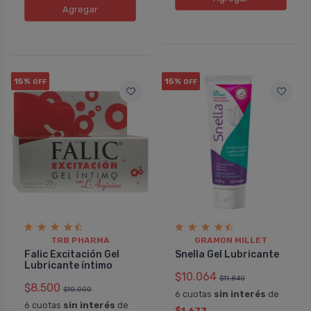
Agregar
15%
15%
OFF
OFF
TRB PHARMA
GRAMON MILLET
Falic Excitación Gel
Snella Gel Lubricante
Lubricante í­ntimo
$10.064
$11.840
$8.500
$10.000
6 cuotas
sin interés
de
6 cuotas
sin interés
de
$1.677