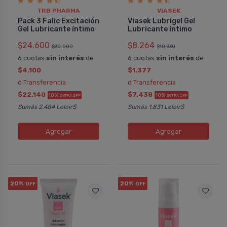
TRB PHARMA
VIASEK
Pack 3 Falic Excitación
Viasek Lubrigel Gel
Gel Lubricante í­ntimo
Lubricante íntimo
$24.600
$8.264
$30.000
$10.330
6 cuotas
sin interés
de
6 cuotas
sin interés
de
$4.100
$1.377
ó Transferencia
ó Transferencia
$22.140
$7.438
10%
10%
EXTRA OFF
EXTRA OFF
Sumás 2.484 Leloir$
Sumás 1.831 Leloir$
Agregar
Agregar
20%
20%
OFF
OFF