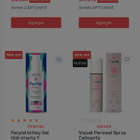
10%
10%
EXTRA OFF
EXTRA OFF
Sumás 2.337 Leloir$
Sumás 2.917 Leloir$
Agregar
Agregar
10%
20%
OFF
OFF
NUEVO
PERPIEL
VIASEK
Perpiel Intimy Gel
Viasek Perineal Spray
Hidratante Y
Calmante