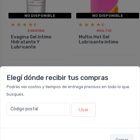
NO DISPONIBLE
NO DISPONIBLE
EVAGINA
MULTIO
Evagina Gel íntimo
Multio Hot Gel
Hidratante Y
Lubricante í­ntimo
Lubricante
10%
10%
OFF
OFF
Elegí dónde recibir tus compras
Podrás ver costos y tiempos de entrega precisos en todo lo que
busques.
Código postal
Usar
NO DISPONIBLE
NO DISPONIBLE
Cerrar