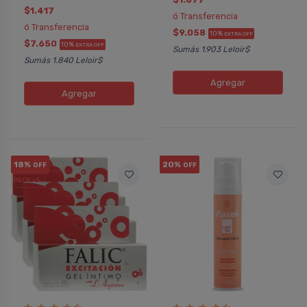
$1.417
ó Transferencia
ó Transferencia
$9.058
10%
EXTRA OFF
$7.650
10%
EXTRA OFF
Sumás 1.903 Leloir$
Sumás 1.840 Leloir$
Agregar
Agregar
18%
20%
OFF
OFF
PACK x3
u.