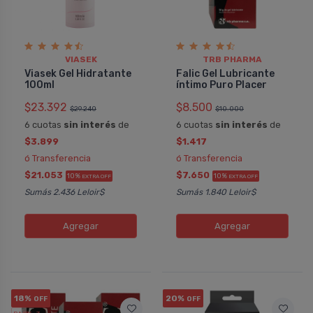
VIASEK
TRB PHARMA
Viasek Gel Hidratante
Falic Gel Lubricante
100ml
íntimo Puro Placer
$23.392
$8.500
$29.240
$10.000
6 cuotas
sin interés
de
6 cuotas
sin interés
de
$3.899
$1.417
ó Transferencia
ó Transferencia
$21.053
$7.650
10%
10%
EXTRA OFF
EXTRA OFF
Sumás 2.436 Leloir$
Sumás 1.840 Leloir$
Agregar
Agregar
18%
20%
OFF
OFF