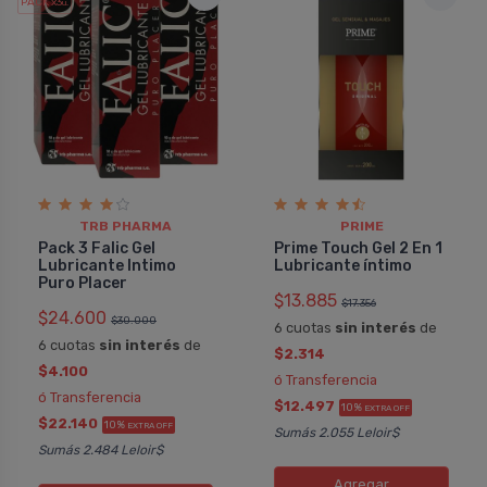
PACK x3
u.
TRB PHARMA
PRIME
Pack 3 Falic Gel
Prime Touch Gel 2 En 1
Lubricante Intimo
Lubricante í­ntimo
Puro Placer
$13.885
$17.356
$24.600
$30.000
6 cuotas
sin interés
de
6 cuotas
sin interés
de
$2.314
$4.100
ó Transferencia
ó Transferencia
$12.497
10%
EXTRA OFF
$22.140
10%
EXTRA OFF
Sumás 2.055 Leloir$
Sumás 2.484 Leloir$
Agregar