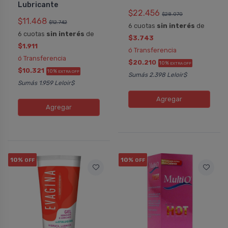
Lubricante
$22.456
$28.070
$11.468
$12.742
6 cuotas
sin interés
de
6 cuotas
sin interés
de
$3.743
$1.911
ó Transferencia
ó Transferencia
$20.210
10%
EXTRA OFF
$10.321
10%
EXTRA OFF
Sumás 2.398 Leloir$
Sumás 1.959 Leloir$
Agregar
Agregar
10%
10%
OFF
OFF