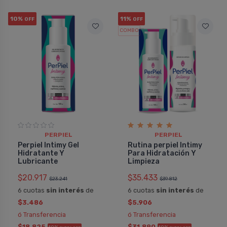
10%
11%
OFF
OFF
COMBO
PERPIEL
PERPIEL
Perpiel Intimy Gel
Rutina perpiel Intimy
Hidratante Y
Para Hidratación Y
Lubricante
Limpieza
$20.917
$35.433
$23.241
$39.812
6 cuotas
sin interés
de
6 cuotas
sin interés
de
$3.486
$5.906
ó Transferencia
ó Transferencia
$18.825
$31.890