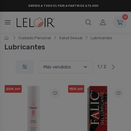
ENVÍOS A TODO EL PAÍS A PARTIR DE $75.000
0
Cuidado Personal
Salud Sexual
Lubricantes
Lubricantes
1 / 2
20%
15%
OFF
OFF