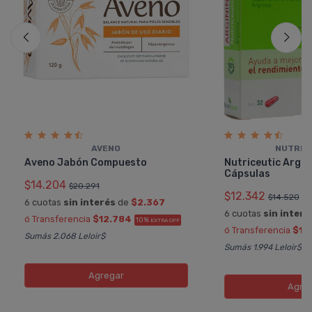
AVENO
NUTRIC
Aveno Jabón Compuesto
Nutriceutic Argin
Cápsulas
$14.204
$20.291
$12.342
$14.520
6 cuotas
sin interés
de
$2.367
6 cuotas
sin interé
ó Transferencia
$12.784
10%
EXTRA OFF
ó Transferencia
$11.
Sumás 2.068 Leloir$
Sumás 1.994 Leloir$
Agregar
Agre