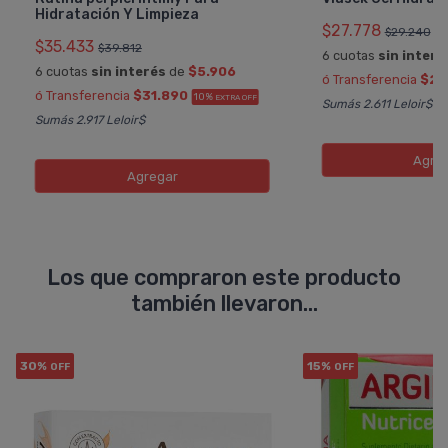
Hidratación Y Limpieza
$27.778
$29.240
$35.433
$39.812
6 cuotas
sin interé
6 cuotas
sin interés
de
$5.906
ó Transferencia
$25
ó Transferencia
$31.890
10%
EXTRA OFF
Sumás 2.611 Leloir$
Sumás 2.917 Leloir$
Agre
Agregar
Los que compraron este producto
también llevaron...
30%
15%
OFF
OFF