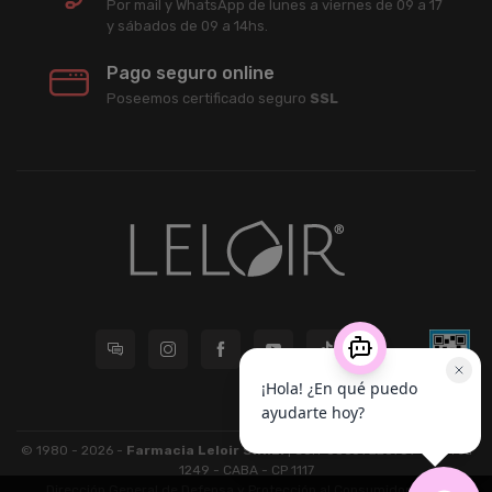
Por mail y WhatsApp de lunes a viernes de 09 a 17
y sábados de 09 a 14hs.
Pago seguro online
Poseemos certificado seguro
SSL
© 1980 - 2026 -
Farmacia Leloir S.R.L.
| CUIT 33609220789 - Larrea
1249 - CABA - CP 1117
Dirección General de Defensa y Protección al Consumidor: Para