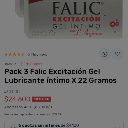
2 Reviews
❘
Trb Pharma
PACK x3
u.
Pack 3 Falic Excitación Gel
Lubricante í­ntimo X 22 Gramos
30.000
$
$24.600
18% OFF
Ahorrás
5.400
|
8.200 c/u
$
$
Precio sin impuestos nacionales:
$20.331
6 cuotas sin interés
de $4.100