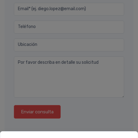
Email* (ej. diego.lopez@email.com)
Teléfono
Ubicación
Por favor describa en detalle su solicitud
Enviar consulta