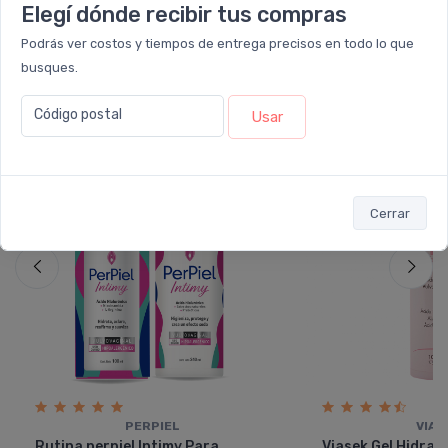
Elegí dónde recibir tus compras
Podrás ver costos y tiempos de entrega precisos en todo lo que
También te recomendamos...
busques.
Código postal
Usar
11%
5%
OFF
OFF
COMBO
Cerrar
PERPIEL
VIAS
Rutina perpiel Intimy Para
Viasek Gel Hidrat