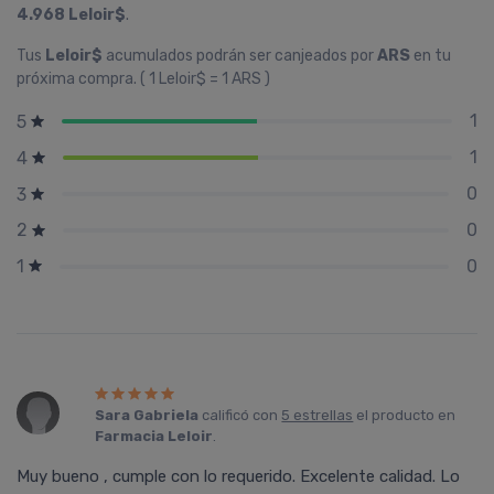
4.968 Leloir$
.
Tus
Leloir$
acumulados podrán ser canjeados por
ARS
en tu
próxima compra. ( 1 Leloir$ = 1 ARS )
1
5
1
4
0
3
0
2
0
1
Sara Gabriela
calificó con
5 estrellas
el producto en
Farmacia Leloir
.
Muy bueno , cumple con lo requerido. Excelente calidad. Lo