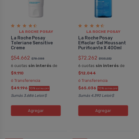
LA ROCHE POSAY
LA ROCHE POSAY
La Roche Posay
La Roche Posay
Toleriane Sensitive
Effaclar Gel Moussant
Creme
Purificante X 400ml
$54.662
$72.262
$78.088
$103.232
6 cuotas
sin interés
de
6 cuotas
sin interés
de
$9.110
$12.044
ó Transferencia
ó Transferencia
$49.196
$65.036
10%
10%
EXTRA OFF
EXTRA OFF
Sumás 3.686 Leloir$
Sumás 4.390 Leloir$
Agregar
Agregar