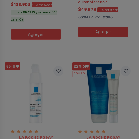
ó Transferencia
$108.903
10%
EXTRA OFF
$49.873
10%
EXTRA OFF
¡ Envío
GRATIS
y sumás 6.340
Sumás 3.717 Leloir$
Leloir$ !
Agregar
Agregar
5%
22%
OFF
OFF
COMBO
LA ROCHE POSAY
LA ROCHE POSAY