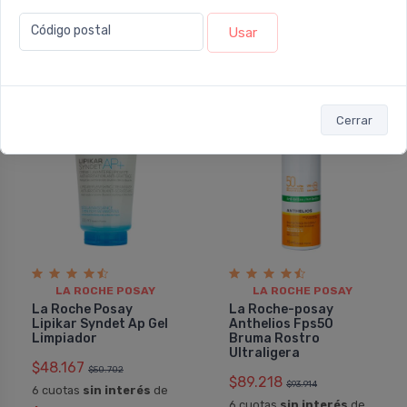
Código postal
Usar
5%
5%
OFF
OFF
Cerrar
LA ROCHE POSAY
LA ROCHE POSAY
La Roche Posay
La Roche-posay
Lipikar Syndet Ap Gel
Anthelios Fps50
Limpiador
Bruma Rostro
Ultraligera
$48.167
$50.702
$89.218
$93.914
6 cuotas
sin interés
de
6 cuotas
sin interés
de