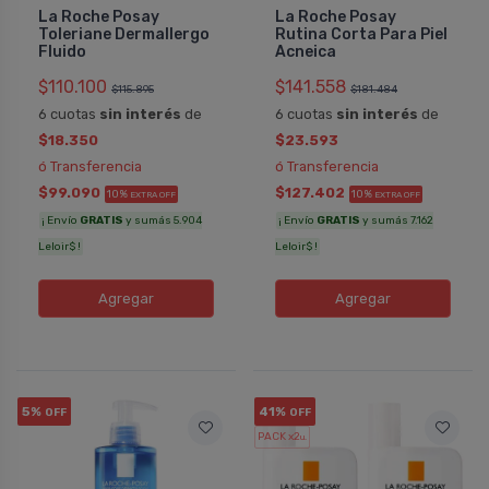
La Roche Posay
La Roche Posay
Toleriane Dermallergo
Rutina Corta Para Piel
Fluido
Acneica
$110.100
$141.558
$115.895
$181.484
6 cuotas
sin interés
de
6 cuotas
sin interés
de
$18.350
$23.593
ó Transferencia
ó Transferencia
$99.090
$127.402
10%
10%
EXTRA OFF
EXTRA OFF
¡ Envío
GRATIS
y sumás 5.904
¡ Envío
GRATIS
y sumás 7.162
Leloir$ !
Leloir$ !
Agregar
Agregar
5%
41%
OFF
OFF
PACK x2
u.