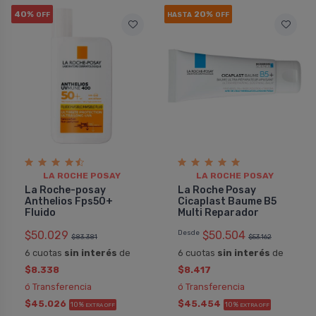
40%
20%
OFF
HASTA
OFF
LA ROCHE POSAY
LA ROCHE POSAY
La Roche-posay
La Roche Posay
Anthelios Fps50+
Cicaplast Baume B5
Fluido
Multi Reparador
$50.029
Desde
$50.504
$83.381
$53.162
6 cuotas
sin interés
de
6 cuotas
sin interés
de
$8.338
$8.417
ó Transferencia
ó Transferencia
$45.026
$45.454
10%
10%
EXTRA OFF
EXTRA OFF