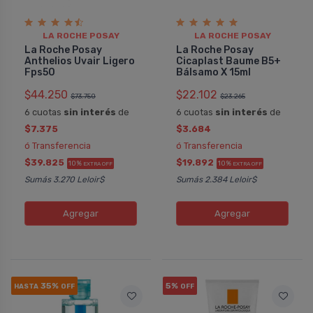
LA ROCHE POSAY
LA ROCHE POSAY
La Roche Posay
La Roche Posay
Anthelios Uvair Ligero
Cicaplast Baume B5+
Fps50
Bálsamo X 15ml
$44.250
$22.102
$73.750
$23.265
6 cuotas
sin interés
de
6 cuotas
sin interés
de
$7.375
$3.684
ó Transferencia
ó Transferencia
$39.825
$19.892
10%
10%
EXTRA OFF
EXTRA OFF
Sumás 3.270 Leloir$
Sumás 2.384 Leloir$
Agregar
Agregar
35%
5%
HASTA
OFF
OFF