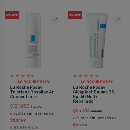
5%
5%
OFF
OFF
LA ROCHE POSAY
LA ROCHE POSAY
La Roche Posay
La Roche Posay
Toleriane Rosaliac Ar
Cicaplast Baume B5
Concentrate
Fps50 Multi
Reparador
$121.003
$127.372
$55.414
$58.330
6 cuotas
sin interés
de
6 cuotas
sin interés
de
$20.167
$9.236
ó Transferencia