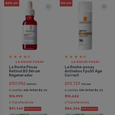
40%
5%
OFF
OFF
LA ROCHE POSAY
LA ROCHE POSAY
La Roche Posay
La Roche-posay
Retinol B3 Sérum
Anthelios Fps50 Age
Regenerador
Correct
$101.956
$93.729
$169.927
$98.662
6 cuotas
sin interés
de
6 cuotas
sin interés
de
$16.993
$15.622
ó Transferencia
ó Transferencia
$91.760
$84.356
10%
10%
EXTRA OFF
EXTRA OFF
¡ Envío
GRATIS
y sumás 5.578
¡ Envío
GRATIS
y sumás 5.249