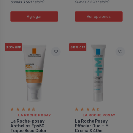
Sumás 3.501 Leloir$
Sumás 3.520 Leloir$
Agregar
Ver opciones
30%
30%
OFF
OFF
LA ROCHE POSAY
LA ROCHE POSAY
La Roche-posay
La Roche Posay
Anthelios Fps50
Effaclar Duo + M
Toque Seco Color
Crema X 40ml