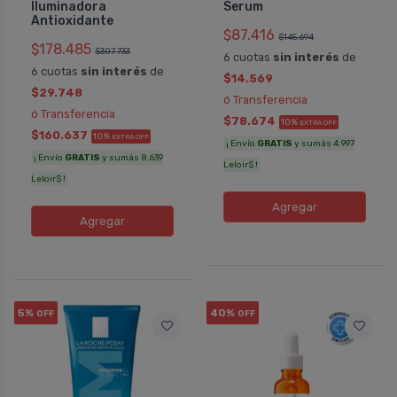
Iluminadora
Serum
Antioxidante
$87.416
$145.694
$178.485
$307.733
6 cuotas
sin interés
de
6 cuotas
sin interés
de
$14.569
$29.748
ó Transferencia
ó Transferencia
$78.674
10%
EXTRA OFF
$160.637
10%
EXTRA OFF
¡ Envío
GRATIS
y sumás 4.997
¡ Envío
GRATIS
y sumás 8.639
Leloir$ !
Leloir$ !
Agregar
Agregar
5%
40%
OFF
OFF