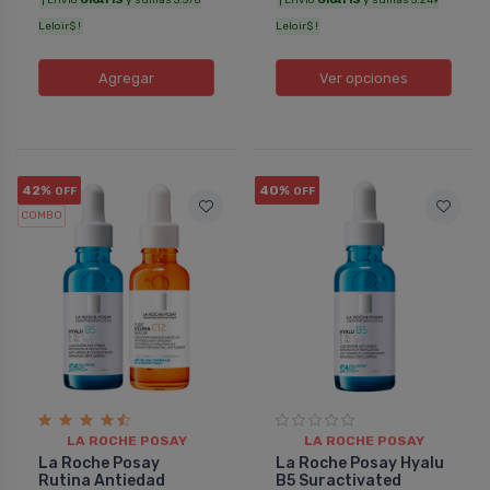
Leloir$ !
Leloir$ !
Agregar
Ver opciones
42%
40%
OFF
OFF
COMBO
LA ROCHE POSAY
LA ROCHE POSAY
La Roche Posay
La Roche Posay Hyalu
Rutina Antiedad
B5 Suractivated