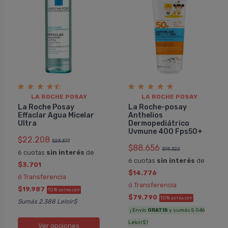
LA ROCHE POSAY
LA ROCHE POSAY
La Roche Posay
La Roche-posay
Effaclar Agua Micelar
Anthelios
Ultra
Dermopediátrico
Uvmune 400 Fps50+
$22.208
$23.377
$88.656
$93.322
6 cuotas
sin interés
de
6 cuotas
sin interés
de
$3.701
$14.776
ó Transferencia
ó Transferencia
$19.987
10%
EXTRA OFF
$79.790
10%
EXTRA OFF
Sumás 2.388 Leloir$
¡ Envío
GRATIS
y sumás 5.046
Leloir$ !
Ver opciones