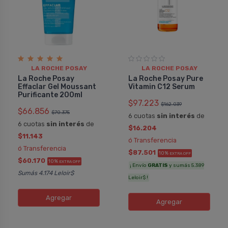
LA ROCHE POSAY
LA ROCHE POSAY
La Roche Posay
La Roche Posay Pure
Effaclar Gel Moussant
Vitamin C12 Serum
Purificante 200ml
$97.223
$162.039
$66.856
$70.375
6 cuotas
sin interés
de
6 cuotas
sin interés
de
$16.204
$11.143
ó Transferencia
ó Transferencia
$87.501
10%
EXTRA OFF
$60.170
10%
EXTRA OFF
¡ Envío
GRATIS
y sumás 5.389
Sumás 4.174 Leloir$
Leloir$ !
Agregar
Agregar