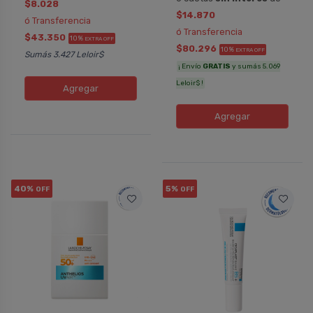
$8.028
$14.870
ó Transferencia
ó Transferencia
$43.350
10%
EXTRA OFF
$80.296
10%
EXTRA OFF
Sumás 3.427 Leloir$
¡ Envío
GRATIS
y sumás 5.069
Leloir$ !
Agregar
Agregar
40%
5%
OFF
OFF