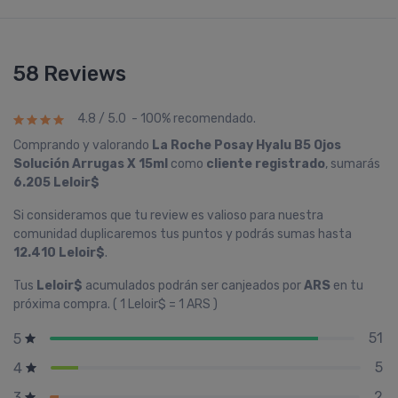
58 Reviews
4.8 / 5.0 - 100% recomendado.
Comprando y valorando
La Roche Posay Hyalu B5 Ojos
Solución Arrugas X 15ml
como
cliente registrado
, sumarás
6.205 Leloir$
Si consideramos que tu review es valioso para nuestra
comunidad duplicaremos tus puntos y podrás sumas hasta
12.410 Leloir$
.
Tus
Leloir$
acumulados podrán ser canjeados por
ARS
en tu
próxima compra. ( 1 Leloir$ = 1 ARS )
51
5
5
4
2
3