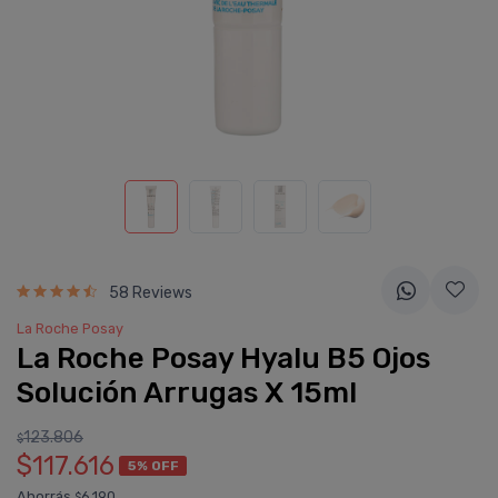
58 Reviews
La Roche Posay
La Roche Posay Hyalu B5 Ojos
Solución Arrugas X 15ml
123.806
$
$117.616
5% OFF
Ahorrás
6.190
$