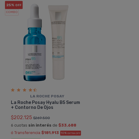
25%
OFF
COMBO
LA ROCHE POSAY
La Roche Posay Hyalu B5 Serum
+ Contorno De Ojos
$202.125
$269.500
6 cuotas
sin interés
de
$33.688
ó Transferencia
$181.913
10%
EXTRA OFF