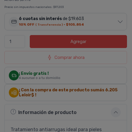
Precio sin impuestos nacionales:
$97.203
6 cuotas sin interés
de $19.603
10% OFF
·
$105.854
( Transferencia )
Agregar
Comprar ahora
¡ Envío gratis !
A sucursal o a tu domicilio
¡ Con la compra de este producto sumás
6.205
Leloir$ !
Información de producto
Tratamiento antiarrugas ideal para pieles