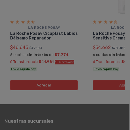
LA ROCHE POSAY
LA ROCHE
La Roche Posay Cicaplast Labios
La Roche Posay T
Bálsamo Reparador
Sensitive Creme
$46.645
$54.662
$49.100
$78.088
6 cuotas
sin interés
de
$7.774
6 cuotas
sin interé
ó Transferencia
$41.981
ó Transferencia
$49
10%
EXTRA OFF
Envío
rápido
hoy
Envío
rápido
hoy
Agregar
Agreg
Nuestras sucursales