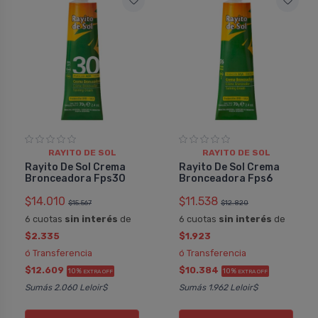
RAYITO DE SOL
RAYITO DE SOL
Rayito De Sol Crema
Rayito De Sol Crema
Bronceadora Fps30
Bronceadora Fps6
$14.010
$11.538
$15.567
$12.820
6 cuotas
sin interés
de
6 cuotas
sin interés
de
$2.335
$1.923
ó Transferencia
ó Transferencia
$12.609
$10.384
10%
10%
EXTRA OFF
EXTRA OFF
Sumás 2.060 Leloir$
Sumás 1.962 Leloir$