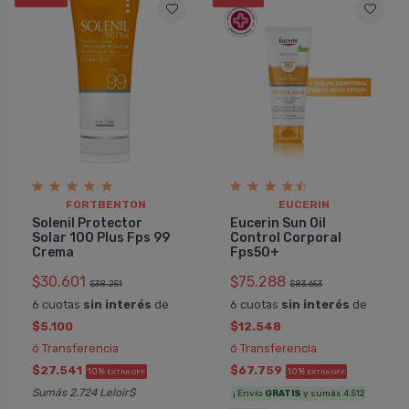
FORTBENTON
EUCERIN
Solenil Protector
Eucerin Sun Oil
Solar 100 Plus Fps 99
Control Corporal
Crema
Fps50+
$30.601
$75.288
$38.251
$83.653
6 cuotas
sin interés
de
6 cuotas
sin interés
de
$5.100
$12.548
ó Transferencia
ó Transferencia
$27.541
$67.759
10%
10%
EXTRA OFF
EXTRA OFF
Sumás 2.724 Leloir$
¡ Envío
GRATIS
y sumás 4.512