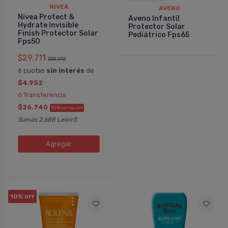
NIVEA
AVENO
Nivea Protect &
Aveno Infantil
Hydrate Invisible
Protector Solar
Finish Protector Solar
Pediátrico Fps65
Fps50
$29.711
$33.012
6 cuotas
sin interés
de
$4.952
ó Transferencia
$26.740
10%
EXTRA OFF
Sumás 2.688 Leloir$
Agregar
10%
OFF