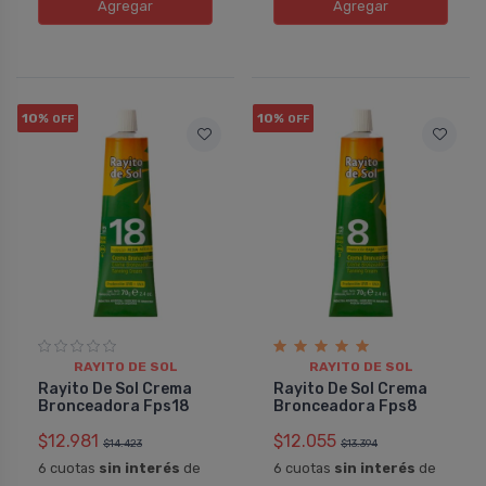
Agregar
Agregar
10%
10%
OFF
OFF
RAYITO DE SOL
RAYITO DE SOL
Rayito De Sol Crema
Rayito De Sol Crema
Bronceadora Fps18
Bronceadora Fps8
$12.981
$12.055
$14.423
$13.394
6 cuotas
sin interés
de
6 cuotas
sin interés
de