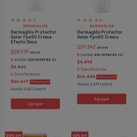
DERMAGLÓS
DERMAGLÓS
Dermaglós Protector
Dermaglós Protector
Solar Fps50 Crema
Solar Fps80 Crema
Efecto Seco
$29.342
$36.678
$28.919
$36.149
6 cuotas
sin interés
de
6 cuotas
sin interés
de
$4.890
$4.820
ó Transferencia
ó Transferencia
$26.408
10%
EXTRA OFF
$26.027
10%
EXTRA OFF
Sumás 2.674 Leloir$
Sumás 2.657 Leloir$
Agregar
Agregar
20%
10%
OFF
OFF