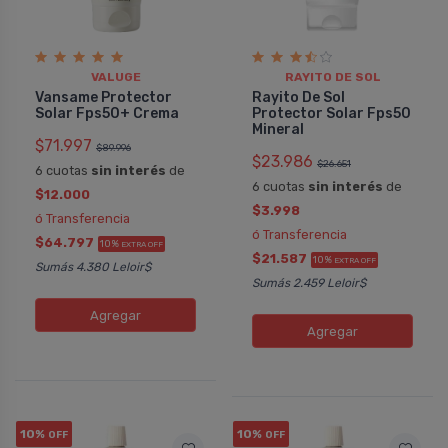
VALUGE
RAYITO DE SOL
Vansame Protector
Rayito De Sol
Solar Fps50+ Crema
Protector Solar Fps50
Mineral
$71.997
$89.996
$23.986
$26.651
6 cuotas
sin interés
de
6 cuotas
sin interés
de
$12.000
$3.998
ó Transferencia
ó Transferencia
$64.797
10%
EXTRA OFF
$21.587
10%
EXTRA OFF
Sumás 4.380 Leloir$
Sumás 2.459 Leloir$
Agregar
Agregar
10%
10%
OFF
OFF