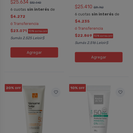
$25.634
$32.042
$25.410
$31.762
6 cuotas
sin interés
de
6 cuotas
sin interés
de
$4.272
$4.235
ó Transferencia
ó Transferencia
$23.071
10%
EXTRA OFF
$22.869
10%
EXTRA OFF
Sumás 2.525 Leloir$
Sumás 2.516 Leloir$
Agregar
Agregar
20%
10%
OFF
OFF