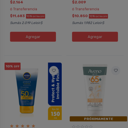
$2.164
$2.009
ó Transferencia
ó Transferencia
$11.683
$10.850
10%
10%
EXTRA OFF
EXTRA OFF
Sumás 2.019 Leloir$
Sumás 1.982 Leloir$
Agregar
Agregar
10%
OFF
PRÓXIMAMENTE