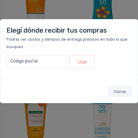
Elegí dónde recibir tus compras
NO DISPONIBLE
NO DISPONIBLE
Podrás ver costos y tiempos de entrega precisos en todo lo que
busques.
FORTBENTON
HAWAIIAN TROPIC
Solenil Protector
Hawaiian Tropic Island
Código postal
Usar
Solar Fps 65 Crema
Sport Fps50 X 240ml
Cerrar