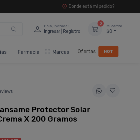
Donde está mi pedido?
0
Hola, invitado !
Mi carrito
Ingresar | Registro
$0
Ofertas
HOT
ias
Farmacia
Marcas
eviews
ansame Protector Solar
Crema X 200 Gramos