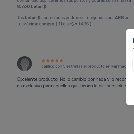
comunidad duplicaremos tus puntos y podrás sumas hasta
8.760 Leloir$
.
Tus
Leloir$
acumulados podrán ser canjeados por
ARS
en
tu próxima compra. ( 1 Leloir$ = 1 ARS )
calificó con
5 estrellas
el producto en
Farmacia L
Excelente producto. No lo cambio por nada y lo recomiend
es exclusivo para aquellos que tienen la piel sensible com