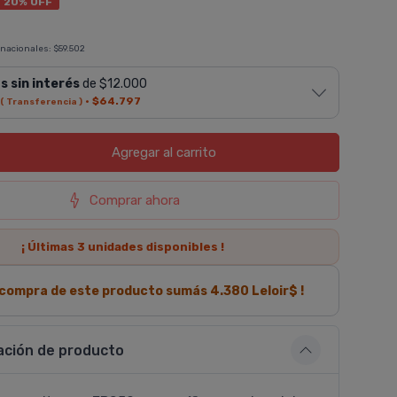
20% OFF
 nacionales:
$59.502
s sin interés
de $12.000
·
$64.797
( Transferencia )
Agregar
al carrito
Comprar ahora
¡ Últimas
3
unidades disponibles !
a compra de este producto sumás
4.380
Leloir$ !
ación de producto