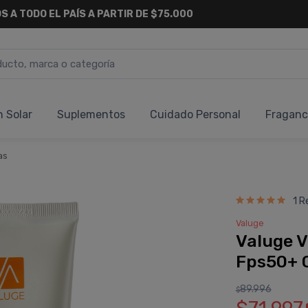
S A TODO EL PAÍS A PARTIR DE $75.000
n Solar
Suplementos
Cuidado Personal
Fraganc
as
1 R
Valuge
Valuge V
Fps50+ 
89.996
$