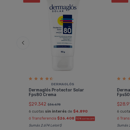
DERMAGLÓS
Dermaglós Protector Solar
Derma
Fps80 Crema
Fps50
$29.342
$28.9
$36.678
6 cuotas
sin interés
de
$4.890
6 cuot
 OFF
ó Transferencia
$26.408
ó Tran
10%
EXTRA OFF
Sumás 2.674 Leloir$
Sumás 2