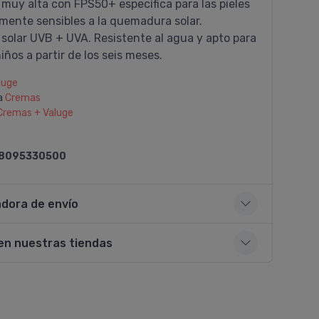
muy alta con FPS50+ especí­fica para las pieles
ente sensibles a la quemadura solar.
solar UVB + UVA. Resistente al agua y apto para
iños a partir de los seis meses.
luge
a
Cremas
Cremas + Valuge
8095330500
adora de envío
en nuestras tiendas