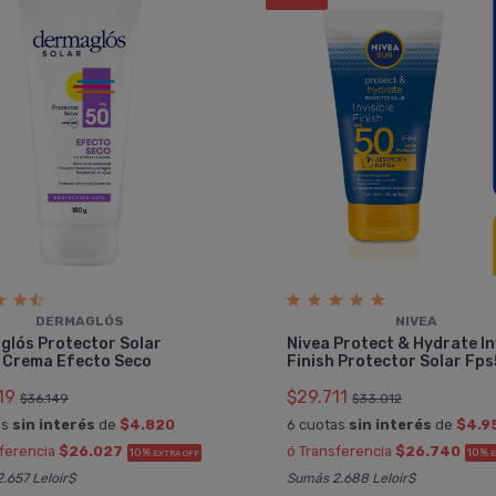
DERMAGLÓS
NIVEA
glós Protector Solar
Nivea Protect & Hydrate In
 Crema Efecto Seco
Finish Protector Solar Fp
19
$29.711
$36.149
$33.012
as
sin interés
de
$4.820
6 cuotas
sin interés
de
$4.9
sferencia
$26.027
ó Transferencia
$26.740
10%
10%
EXTRA OFF
E
.657 Leloir$
Sumás 2.688 Leloir$