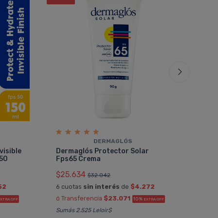
DERMAGLÓS
Der
visible
Dermaglós Protector Solar
Fps
s50
Fps65 Crema
$25
$25.634
$32.042
6 cu
52
6 cuotas
sin interés
de
$4.272
ó Tr
ó Transferencia
$23.071
10%
XTRA OFF
EXTRA OFF
Sumá
Sumás 2.525 Leloir$