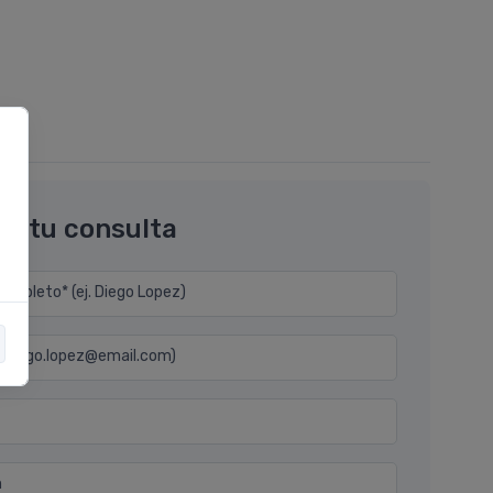
os tu consulta
mpleto* (ej. Diego Lopez)
j. diego.lopez@email.com)
n