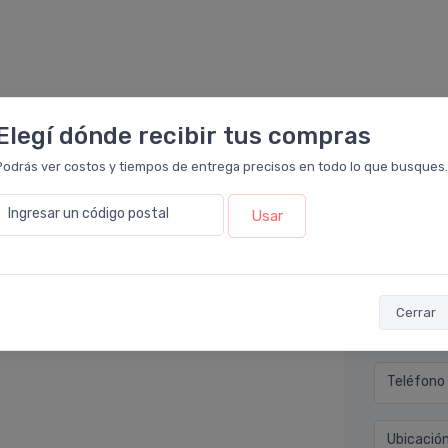
Elegí dónde recibir tus compras
Podrás ver costos y tiempos de entrega precisos en todo lo que busques.
Déjan
Ingresar un código postal
Usar
eloir
.
o. Buena calidad. No te deja la piel grasosa y
Nombre co
o yo.
Cerrar
Email* (e
Teléfono
Ubicació