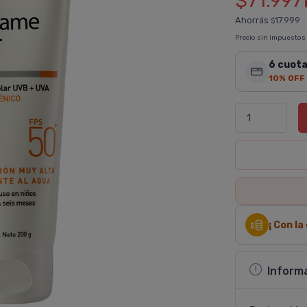
$71.997
Ahorrás
17.999
$
Precio sin impuestos
6 cuota
10% OFF
¡ Con l
Inform