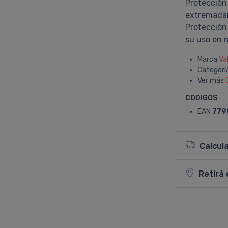
Protección 
extremadam
Protección 
su uso en n
Marca
Va
Categorí
Ver más
CODIGOS
EAN
779
Calcul
Retirá 