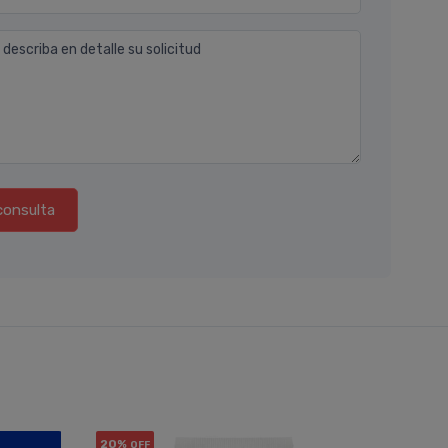
 describa en detalle su solicitud
consulta
20%
20%
OFF
OF