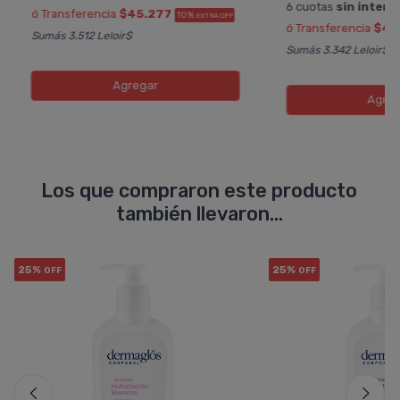
6 cuotas
sin interé
ó Transferencia
$45.277
10%
EXTRA OFF
ó Transferencia
$41
Sumás 3.512 Leloir$
Sumás 3.342 Leloir$
Agregar
Agreg
Los que compraron este producto
también llevaron...
25%
25%
OFF
OFF