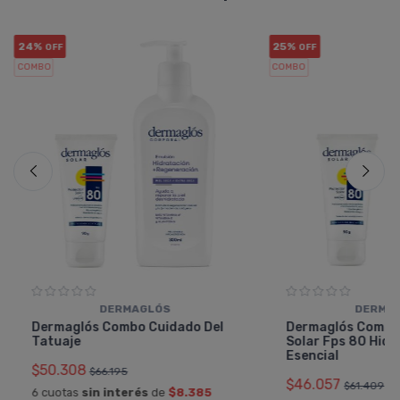
24%
25%
OFF
OFF
COMBO
COMBO
DERMAGLÓS
DERMA
Dermaglós Combo Cuidado Del
Dermaglós Combo
Tatuaje
Solar Fps 80 Hidr
Esencial
$50.308
$66.195
$46.057
$61.409
6 cuotas
sin interés
de
$8.385