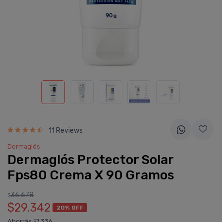
11 Reviews
Dermaglós
Dermaglós Protector Solar
Fps80 Crema X 90 Gramos
36.678
$
$29.342
20% OFF
Ahorrás
7.336
$