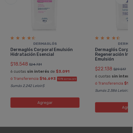
DERMAGLÓS
DERMA
Dermaglós Corporal Emulsión
Dermaglós Corpor
Hidratación Esencial
Regeneración Int
Emulsión
$18.548
$24.731
$22.138
$29.517
6 cuotas
sin interés
de
$3.091
6 cuotas
sin interé
ó Transferencia
$16.693
10%
EXTRA OFF
ó Transferencia
$19
Sumás 2.242 Leloir$
Sumás 2.386 Leloir$
Agregar
Agreg