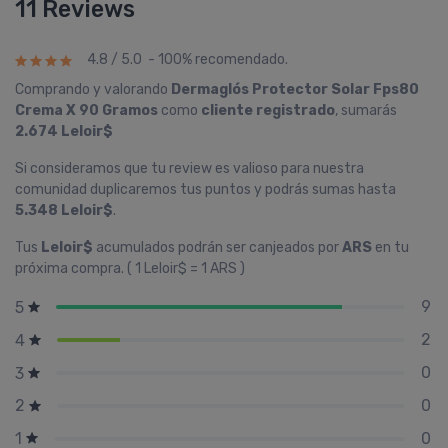
11 Reviews
4.8 / 5.0 - 100% recomendado.
Comprando y valorando
Dermaglós Protector Solar Fps80
Crema X 90 Gramos
como
cliente registrado
, sumarás
2.674 Leloir$
Si consideramos que tu review es valioso para nuestra
comunidad duplicaremos tus puntos y podrás sumas hasta
5.348 Leloir$
.
Tus
Leloir$
acumulados podrán ser canjeados por
ARS
en tu
próxima compra. ( 1 Leloir$ = 1 ARS )
9
5
2
4
0
3
0
2
0
1