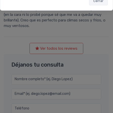
Cerrar
Protege muy bien, como todo lo de esta marca. Es
bastante pesado, por lo cual solo lo uso en cuello y escote
(en la cara ni lo probé porque sé que me va a quedar muy
brillante). Creo que es perfecto para climas secos y frios, o
muy ventosos.
Ver todos los reviews
Déjanos tu consulta
Nombre completo* (ej. Diego Lopez)
Email* (ej. diego.lopez@email.com)
Teléfono