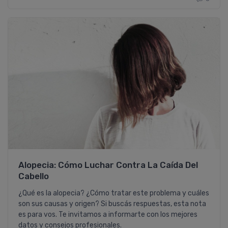
Gisela
Proavenal Acondicionador
Lo compré junto con el shampoo
y, la verdad, me sorprendieron
gratamente. Ambos son
excelentes! Tengo el pelo con
rulos y muy poroso y, al poco
tiempo de usarlo (alterando con
shampoo y acondicionador
hidratantes) mejoraron muchísimo
la sequedad de mi ....
COMPRAR
Alopecia: Cómo Luchar Contra La Caída Del
Cabello
PROAVENAL
¿Qué es la alopecia? ¿Cómo tratar este problema y cuáles
Pedido #
419399
son sus causas y origen? Si buscás respuestas, esta nota
es para vos. Te invitamos a informarte con los mejores
datos y consejos profesionales.