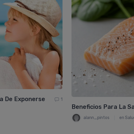
ra De Exponerse
1
Beneficios Para La S
alann_pintos
en
Salu