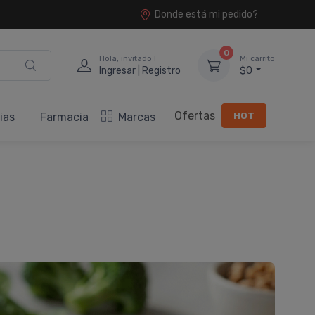
Donde está mi pedido?
0
Hola, invitado !
Mi carrito
Ingresar | Registro
$0
Ofertas
HOT
ias
Farmacia
Marcas