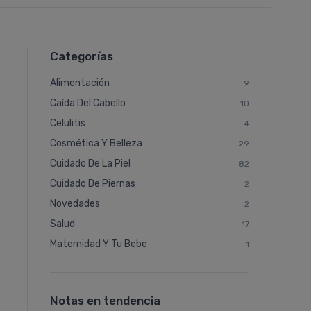
Categorías
Alimentación
9
Caí­da Del Cabello
10
Celulitis
4
Cosmética Y Belleza
29
Cuidado De La Piel
82
Cuidado De Piernas
2
Novedades
2
Salud
17
Maternidad Y Tu Bebe
1
Notas en tendencia