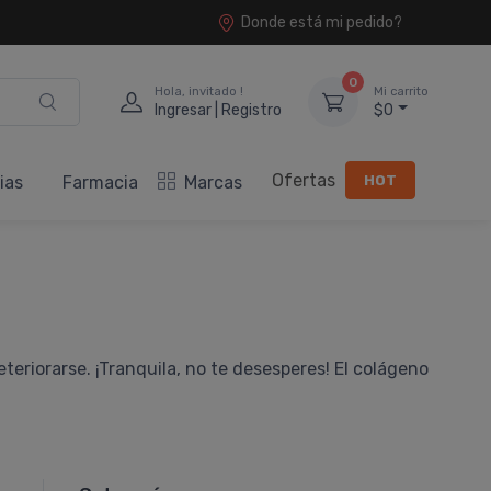
Donde está mi pedido?
0
Hola, invitado !
Mi carrito
Ingresar | Registro
$0
Ofertas
HOT
ias
Farmacia
Marcas
teriorarse. ¡Tranquila, no te desesperes! El colágeno