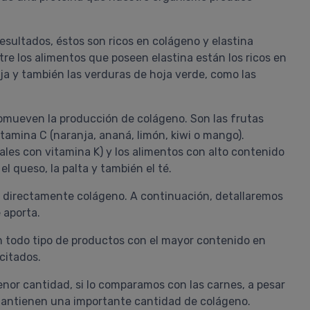
shampoo y acondicionador
hidratantes) mejoraron muchísimo 
sequedad de mi ....
ultados, éstos son ricos en colágeno y elastina
tre los alimentos que poseen elastina están los ricos en
oja y también las verduras de hoja verde, como las
COMPRAR
romueven la producción de colágeno. Son las frutas
PROAVENAL
Vitamina C (naranja, ananá, limón, kiwi o mango).
Pedido #
419399
les con vitamina K) y los alimentos con alto contenido
el queso, la palta y también el té.
 directamente colágeno. A continuación, detallaremos
 aporta.
en todo tipo de productos con el mayor contenido en
citados.
nor cantidad, si lo comparamos con las carnes, a pesar
 mantienen una importante cantidad de colágeno.