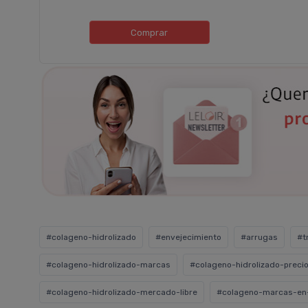
Comprar
#colageno-hidrolizado
#envejecimiento
#arrugas
#t
#colageno-hidrolizado-marcas
#colageno-hidrolizado-preci
#colageno-hidrolizado-mercado-libre
#colageno-marcas-en