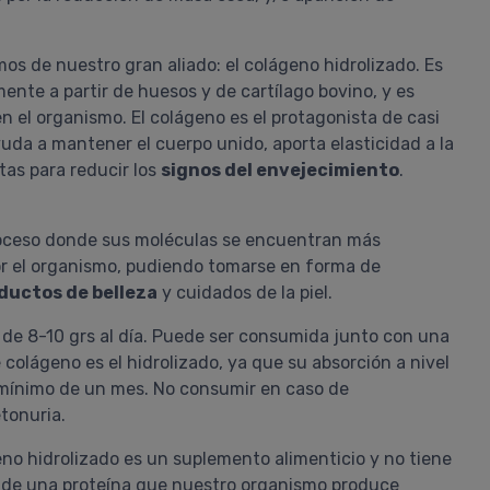
s de nuestro gran aliado: el colágeno hidrolizado. Es
ente a partir de huesos y de cartílago bovino, y es
n el organismo. El colágeno es el protagonista de casi
yuda a mantener el cuerpo unido, aporta elasticidad a la
rtas para reducir los
signos del envejecimiento
.
roceso donde sus moléculas se encuentran más
r el organismo, pudiendo tomarse en forma de
ductos de belleza
y cuidados de la piel.
de 8-10 grs al día. Puede ser consumida junto con una
Gisela
Proavenal Acondicionador
e colágeno es el hidrolizado, ya que su absorción a nivel
Lo compré junto con el shampoo y,
 mínimo de un mes. No consumir en caso de
verdad, me sorprendieron gratamen
etonuria.
Ambos son excelentes! Tengo el pe
con rulos y muy poroso y, al poco
eno hidrolizado es un suplemento alimenticio y no tiene
tiempo de usarlo (alterando con
o de una proteína que nuestro organismo produce