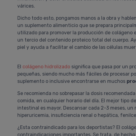
várices.
Dicho todo esto, pongamos manos a la obra y hablemo
un suplemento alimenticio que se prepara principalm
utilizado para promover la producción de colágeno e
un tercio del contenido proteico total del cuerpo. A
piel y ayuda a facilitar el cambio de las células mue
El
colágeno hidrolizado
significa que pasa por un p
pequeñas, siendo mucho más fáciles de procesar po
suplemento o inclusive encontrarse en muchos
pro
Se recomienda no sobrepasar la dosis recomendada 
comida, en cualquier horario del día. El mejor tipo d
intestinal es mayor. Descansar cada 2-3 meses, un
hiperuricemia, insuficiencia renal o hepática, fenilc
¿Esta contraindicado para los deportistas? El colág
contraindicaciones importantes. Se trata, de hech