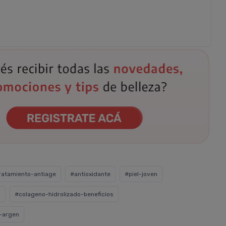
ratamiento-antiage
#antioxidante
#piel-joven
o
#colageno-hidrolizado-beneficios
-argen