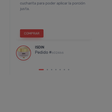
cucharita para poder aplicar la porción
noche
la
justa.
COMPRAR
COM
ISDIN
Pedido #
602466