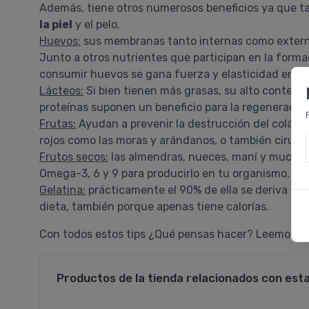
Además, tiene otros numerosos beneficios ya que 
la piel
y el pelo.
Huevos:
sus membranas tanto internas como externa
Junto a otros nutrientes que participan en la formac
consumir huevos se gana fuerza y elasticidad en la p
Lácteos:
Si bien tienen más grasas, su alto conteni
proteínas suponen un beneficio para la regeneración
Frutas:
Ayudan a prevenir la destrucción del coláge
rojos como las moras y arándanos, o también ciruela
Frutos secos:
las almendras, nueces, maní y muchos 
Omega-3, 6 y 9 para producirlo en tu organismo.
Gelatina:
prácticamente el 90% de ella se deriva del
dieta, también porque apenas tiene calorías.
Con todos estos tips ¿Qué pensas hacer? Leemos tus
Productos de la tienda relacionados con est