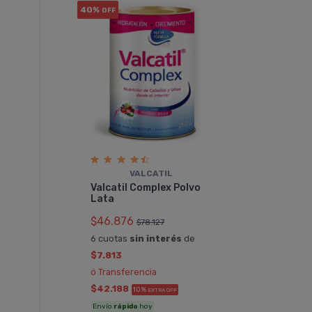
40%
OFF
VALCATIL
Valcatil Complex Polvo
Lata
$46.876
$78.127
6 cuotas
sin interés
de
$7.813
ó Transferencia
$42.188
10%
EXTRA OFF
Envío
rápido
hoy