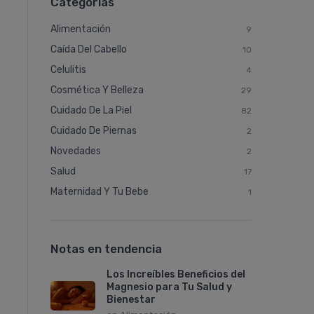
Categorías
Alimentación
9
Caí­da Del Cabello
10
Celulitis
4
Cosmética Y Belleza
29
Cuidado De La Piel
82
Cuidado De Piernas
2
Novedades
2
Salud
17
Maternidad Y Tu Bebe
1
Notas en tendencia
Los Increíbles Beneficios del
Magnesio para Tu Salud y
Bienestar