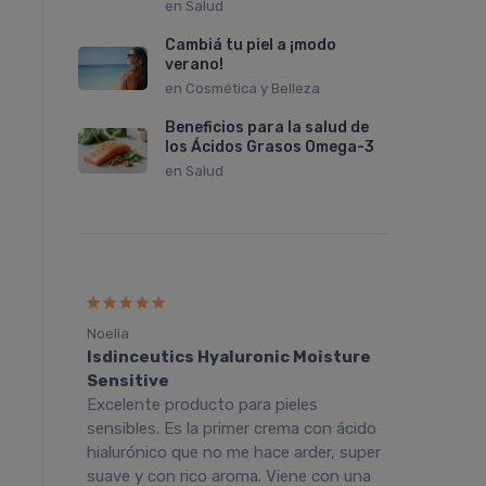
en
Salud
Cambiá tu piel a ¡modo
verano!
en
Cosmética y Belleza
Beneficios para la salud de
los Ácidos Grasos Omega-3
en
Salud
Noelia
Julian
Isdinceutics Hyaluronic Moisture
Cepag
 la
Sensitive
Limpi
te.
Excelente producto para pieles
Me en
lo
sensibles. Es la primer crema con ácido
todos 
hialurónico que no me hace arder, super
aún má
suave y con rico aroma. Viene con una
suave.