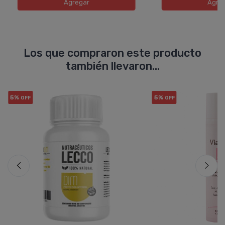
Agregar
Agre
Los que compraron este producto
también llevaron...
5%
5%
OFF
OFF