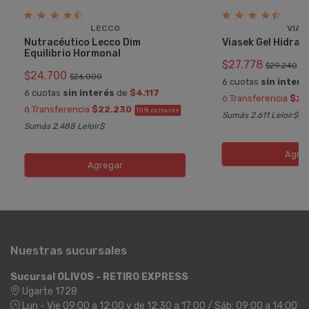
LECCO
VIAS
Nutracéutico Lecco Dim
Viasek Gel Hidrat
Equilibrio Hormonal
$27.778
$29.240
$24.700
$26.000
6 cuotas
sin interé
6 cuotas
sin interés
de
$4.117
ó Transferencia
$25
ó Transferencia
$22.230
10%
EXTRA OFF
Sumás 2.611 Leloir$
Sumás 2.488 Leloir$
Agre
Agregar
Nuestras sucursales
Sucursal OLIVOS - RETIRO EXPRESS
Ugarte 1728
Lun - Vie 09:00 a 12:00 y de 12:30 a 17:00 / Sáb: 09:00 a 14:00