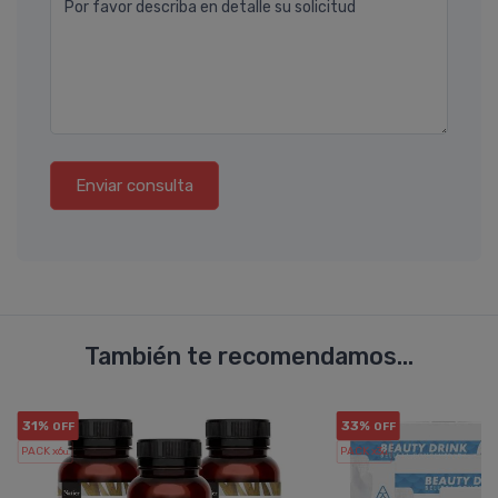
Por favor describa en detalle su solicitud
Enviar consulta
También te recomendamos...
31%
33%
OFF
OFF
PACK x6
PACK x3
u.
u.