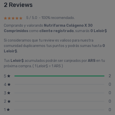
2 Reviews
5 / 5.0 - 100% recomendado.
Comprando y valorando
Nutrifarma Colágeno X 30
Comprimidos
como
cliente registrado
, sumarás
0 Leloir$
Si consideramos que tu review es valioso para nuestra
comunidad duplicaremos tus puntos y podrás sumas hasta
0
Leloir$
.
Tus
Leloir$
acumulados podrán ser canjeados por
ARS
en tu
próxima compra. ( 1 Leloir$ = 1 ARS )
2
5
0
4
0
3
0
2
0
1