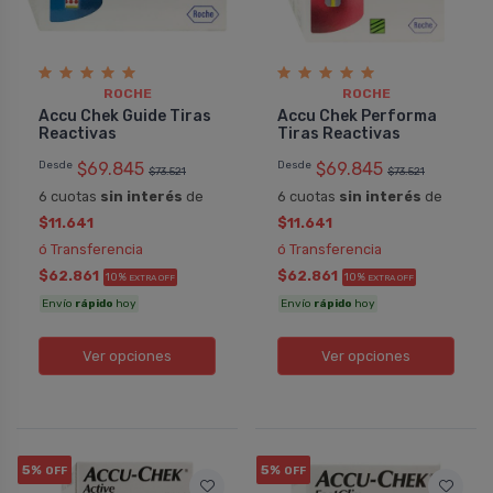
ROCHE
ROCHE
Daniel
Mirta Sirley
Accu Chek Guide Tiras
Accu Chek Performa
Accu Chek Performa Tiras
Accu Chek Per
Reactivas
Tiras Reactivas
Reactivas
Reactivas
Desde
$69.845
Desde
$69.845
Es un producto de mucha utilidad. Es
Excelente!!! Feli
$73.521
$73.521
necesario para el control del azúcar en
correcto con la 
6 cuotas
sin interés
de
6 cuotas
sin interés
de
sangre. Es un muy buen producto y me
llego en optima
$11.641
$11.641
llego conforme lo pactado. Muy
recomendaria a 
ó Transferencia
ó Transferencia
conforme con al farmacia leloir.
farmacia leloir, 
$62.861
$62.861
10%
10%
EXTRA OFF
EXTRA OFF
hice un pedido y
Envío
rápido
hoy
Envío
rápido
hoy
excelentes.
COMPRAR
COMPRAR
Ver opciones
Ver opciones
ROCHE
ROCHE
Pedido #
206433
Pedido
5%
5%
OFF
OFF