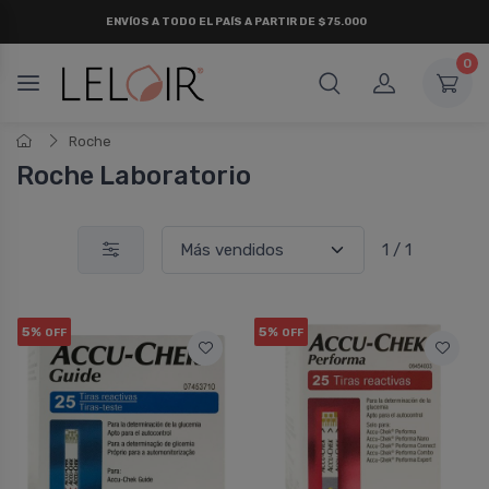
ENVÍOS A TODO EL PAÍS A PARTIR DE $75.000
0
Roche
Roche Laboratorio
1 / 1
5%
5%
OFF
OFF