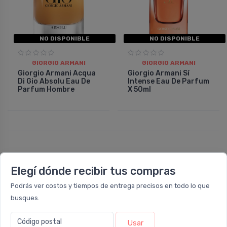
NO DISPONIBLE
NO DISPONIBLE
GIORGIO ARMANI
GIORGIO ARMANI
Giorgio Armani Acqua
Giorgio Armani Sí
Di Gio Absolu Eau De
Intense Eau De Parfum
Parfum Hombre
X 50ml
Elegí dónde recibir tus compras
Podrás ver costos y tiempos de entrega precisos en todo lo que
busques.
Nuestras sucursales
Código postal
Usar
Sucursal OLIVOS - RETIRO EXPRESS