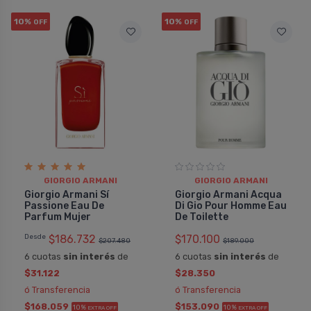
10%
10%
OFF
OFF
GIORGIO ARMANI
GIORGIO ARMANI
Giorgio Armani Sí
Giorgio Armani Acqua
Passione Eau De
Di Gio Pour Homme Eau
Parfum Mujer
De Toilette
Desde
$186.732
$170.100
$207.480
$189.000
6 cuotas
sin interés
de
6 cuotas
sin interés
de
$31.122
$28.350
ó Transferencia
ó Transferencia
$168.059
$153.090
10%
10%
EXTRA OFF
EXTRA OFF