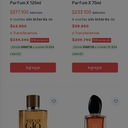
Parfum X 125ml
Parfum X 75ml
$377.100
$233.100
$419.000
$259.000
6 cuotas
sin interés
de
6 cuotas
sin interés
de
$62.850
$38.850
ó Transferencia
ó Transferencia
$339.390
$209.790
10%
10%
EXTRA OFF
EXTRA OFF
¡ Envío
GRATIS
y sumás 16.584
¡ Envío
GRATIS
y sumás 10.824
Leloir$ !
Leloir$ !
Agregar
Agregar