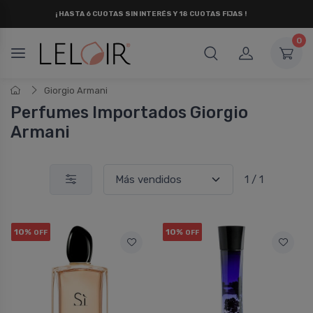
¡ HASTA 6 CUOTAS SIN INTERÉS
Y 18 CUOTAS FIJAS !
0
Giorgio Armani
Perfumes Importados Giorgio
Armani
1 / 1
10%
10%
OFF
OFF