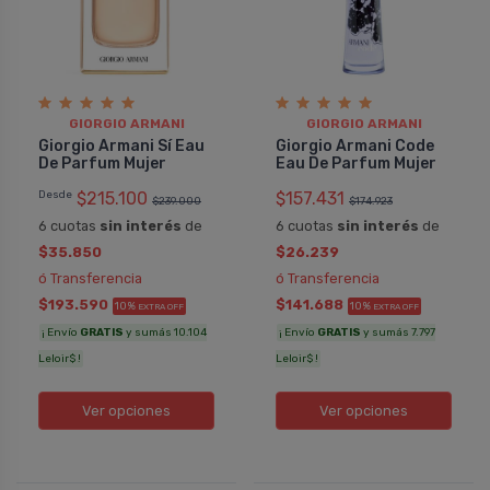
Natalia
Sofia
GIORGIO ARMANI
GIORGIO ARMANI
Giorgio Armani Code Eau De
Giorgio Arman
Giorgio Armani Sí Eau
Giorgio Armani Code
Parfum Mujer
Mujer
De Parfum Mujer
Eau De Parfum Mujer
Excelente perfume, desde hace años lo
¡uno de mis per
Desde
$215.100
$157.431
$239.000
$174.923
uso, y siempre mantiene su fragancia
un aroma fuerte 
6 cuotas
sin interés
de
6 cuotas
sin interés
de
intacta, lo mejor de armani, fresco,
sutil. O sea esta
$35.850
$26.239
para todas las temporadas.
Lo mejor de tod
ó Transferencia
ó Transferencia
perfume chipre,
$193.590
$141.688
piel. Lo recomi
10%
10%
EXTRA OFF
EXTRA OFF
gran inversión.
COMPRAR
¡ Envío
GRATIS
y sumás 10.104
¡ Envío
GRATIS
y sumás 7.797
COMPRAR
Leloir$ !
Leloir$ !
GIORGIO ARMANI
GIORGI
Ver opciones
Ver opciones
Pedido #
459850