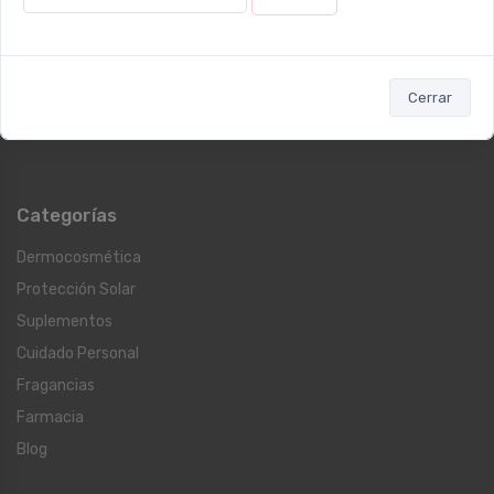
Ugarte 1728
Lun - Vie 09:00 a 12:00 y de 12:30 a 17:00 / Sáb: 09:00 a 14:00
Sucursal RECOLETA
Cerrar
Larrea 1249
Lun - Vie: 09:00 a 20:00hs / Sáb: 09:00 a 14:00hs
Categorías
Dermocosmética
Protección Solar
Suplementos
Cuidado Personal
Fragancias
Farmacia
Blog