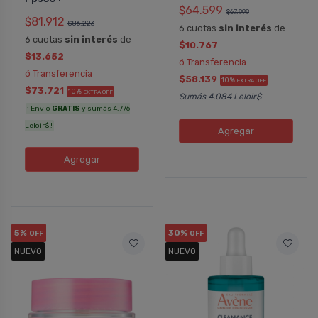
$64.599
$67.999
$81.912
$86.223
6 cuotas
sin interés
de
6 cuotas
sin interés
de
$10.767
$13.652
ó Transferencia
ó Transferencia
$58.139
10%
EXTRA OFF
$73.721
10%
EXTRA OFF
Sumás 4.084 Leloir$
¡ Envío
GRATIS
y sumás 4.776
Leloir$ !
Agregar
Agregar
5%
30%
OFF
OFF
NUEVO
NUEVO