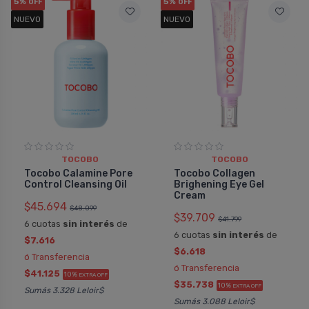
5%
5%
OFF
OFF
NUEVO
NUEVO
TOCOBO
TOCOBO
Tocobo Calamine Pore
Tocobo Collagen
Control Cleansing Oil
Brighening Eye Gel
Cream
$45.694
$48.099
$39.709
$41.799
6 cuotas
sin interés
de
6 cuotas
sin interés
de
$7.616
$6.618
ó Transferencia
ó Transferencia
$41.125
10%
EXTRA OFF
$35.738
10%
EXTRA OFF
Sumás 3.328 Leloir$
Sumás 3.088 Leloir$