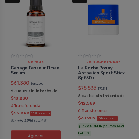
CEPAGE
LA ROCHE POSAY
Cepage Tenseur Dmae
La Roche Posay
Serum
Anthelios Sport Stick
Spf50+
$61.380
$68.200
$75.535
$79.511
6 cuotas
sin interés
de
6 cuotas
sin interés
de
$10.230
$12.589
ó Transferencia
ó Transferencia
$55.242
10%
EXTRA OFF
$67.982
10%
EXTRA OFF
Sumás 3.955 Leloir$
¡ Envío
GRATIS
y sumás 4.521
Leloir$ !
Agregar