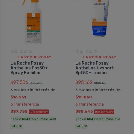
LA ROCHE POSAY
LA ROCHE POSAY
La Roche Posay
La Roche Posay
Anthelios Fps50+
Anthelios Uvsport
Spray Familiar
Spf50+ Loción
$97.506
$95.162
$102.638
$100.170
6 cuotas
sin interés
de
6 cuotas
sin interés
de
$16.251
$15.860
ó Transferencia
ó Transferencia
$87.755
$85.646
10%
10%
EXTRA OFF
EXTRA OFF
¡ Envío
GRATIS
y sumás 5.400
¡ Envío
GRATIS
y sumás 5.306
Leloir$ !
Leloir$ !