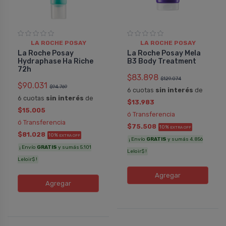
LA ROCHE POSAY
LA ROCHE POSAY
La Roche Posay
La Roche Posay Mela
Hydraphase Ha Riche
B3 Body Treatment
72h
$83.898
$129.074
$90.031
$94.769
6 cuotas
sin interés
de
6 cuotas
sin interés
de
$13.983
$15.005
ó Transferencia
ó Transferencia
$75.508
10%
EXTRA OFF
$81.028
10%
EXTRA OFF
¡ Envío
GRATIS
y sumás 4.856
¡ Envío
GRATIS
y sumás 5.101
Leloir$ !
Leloir$ !
Agregar
Agregar