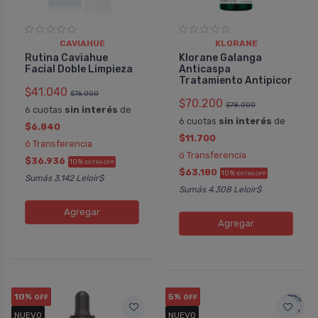
CAVIAHUE
KLORANE
Rutina Caviahue
Klorane Galanga
Facial Doble Limpieza
Anticaspa
Tratamiento Antipicor
$41.040
$76.000
$70.200
$78.000
6 cuotas
sin interés
de
6 cuotas
sin interés
de
$6.840
$11.700
ó Transferencia
ó Transferencia
$36.936
10%
EXTRA OFF
$63.180
10%
EXTRA OFF
Sumás 3.142 Leloir$
Sumás 4.308 Leloir$
Agregar
Agregar
10%
5%
OFF
OFF
NUEVO
NUEVO