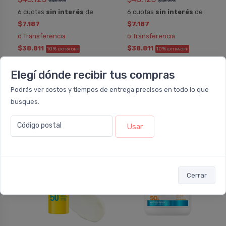
$45.393
$45.393
6 cuotas
sin interés
de
6 cuotas
sin interés
de
$7.187
$7.187
ó Transferencia
ó Transferencia
$38.811
$38.811
10%
10%
EXTRA OFF
EXTRA OFF
Sumás 3.225 Leloir$
Sumás 3.225 Leloir$
Elegí dónde recibir tus compras
Agregar
Agregar
Podrás ver costos y tiempos de entrega precisos en todo lo que
busques.
Código postal
Usar
5%
5%
OFF
OFF
NUEVO
NUEVO
Cerrar