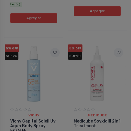
Leloir$ !
Agregar
Agregar
5%
5%
OFF
OFF
NUEVO
NUEVO
VICHY
MEDICUBE
Vichy Capital Soleil Uv
Medicube Soyxidill 2in1
Aqua Body Spray
Treatment
Fps50+