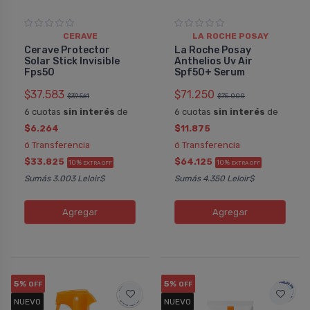
CERAVE
LA ROCHE POSAY
Cerave Protector
La Roche Posay
Solar Stick Invisible
Anthelios Uv Air
Fps50
Spf50+ Serum
$37.583
$71.250
$39.561
$75.000
6 cuotas
sin interés
de
6 cuotas
sin interés
de
$6.264
$11.875
ó Transferencia
ó Transferencia
$33.825
$64.125
10%
10%
EXTRA OFF
EXTRA OFF
Sumás 3.003 Leloir$
Sumás 4.350 Leloir$
Agregar
Agregar
5%
5%
OFF
OFF
NUEVO
NUEVO