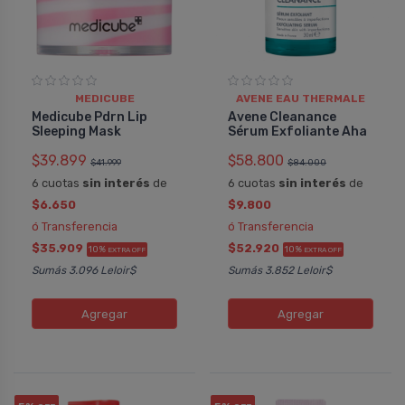
MEDICUBE
AVENE EAU THERMALE
Medicube Pdrn Lip
Avene Cleanance
Sleeping Mask
Sérum Exfoliante Aha
$39.899
$58.800
$41.999
$84.000
6 cuotas
sin interés
de
6 cuotas
sin interés
de
$6.650
$9.800
ó Transferencia
ó Transferencia
$35.909
$52.920
10%
10%
EXTRA OFF
EXTRA OFF
Sumás 3.096 Leloir$
Sumás 3.852 Leloir$
Agregar
Agregar