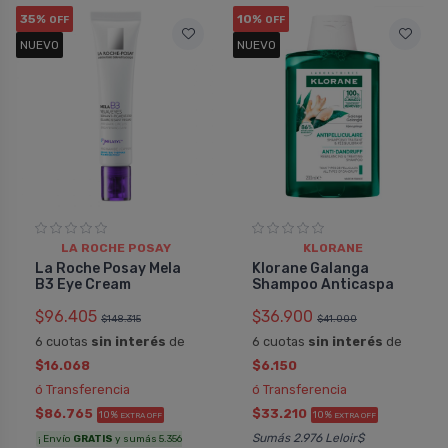
35%
10%
OFF
OFF
NUEVO
NUEVO
LA ROCHE POSAY
KLORANE
La Roche Posay Mela
Klorane Galanga
B3 Eye Cream
Shampoo Anticaspa
$96.405
$36.900
$148.315
$41.000
6 cuotas
sin interés
de
6 cuotas
sin interés
de
$16.068
$6.150
ó Transferencia
ó Transferencia
$86.765
$33.210
10%
10%
EXTRA OFF
EXTRA OFF
Sumás 2.976 Leloir$
¡ Envío
GRATIS
y sumás 5.356