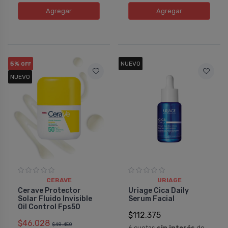
Agregar
Agregar
5%
NUEVO
OFF
NUEVO
CERAVE
URIAGE
Cerave Protector
Uriage Cica Daily
Solar Fluido Invisible
Serum Facial
Oil Control Fps50
$112.375
$46.028
$48.450
6 cuotas
sin interés
de