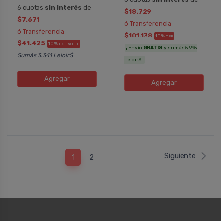
6 cuotas
sin interés
de
$18.729
$7.671
ó Transferencia
ó Transferencia
$101.138
10%
OFF
$41.425
10%
EXTRA OFF
¡ Envío
GRATIS
y sumás 5.995
Sumás 3.341 Leloir$
Leloir$ !
Agregar
Agregar
Siguiente
1
2