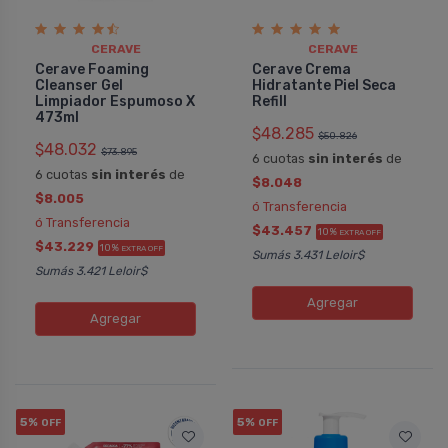
CERAVE
CERAVE
Cerave Foaming
Cerave Crema
Cleanser Gel
Hidratante Piel Seca
Limpiador Espumoso X
Refill
473ml
$48.285
$50.826
$48.032
$73.895
6 cuotas
sin interés
de
6 cuotas
sin interés
de
$8.048
$8.005
ó Transferencia
ó Transferencia
$43.457
10%
EXTRA OFF
$43.229
10%
EXTRA OFF
Sumás 3.431 Leloir$
Sumás 3.421 Leloir$
Agregar
Agregar
5%
5%
OFF
OFF