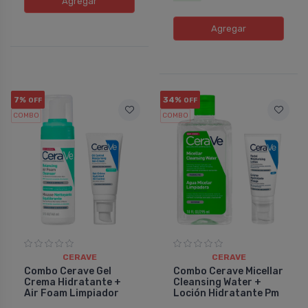
Agregar
Agregar
7%
34%
OFF
OFF
COMBO
COMBO
CERAVE
CERAVE
Combo Cerave Gel
Combo Cerave Micellar
Crema Hidratante +
Cleansing Water +
Air Foam Limpiador
Loción Hidratante Pm