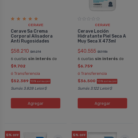
CERAVE
CERAVE
Cerave Sa Crema
Cerave Loción
Corporal Alisadora
Hidratante Piel Seca A
Anti Rugosidades
Muy Seca X 473ml
$58.210
$40.555
$61.274
$57.936
6 cuotas
sin interés
de
6 cuotas
sin interés
de
$9.702
$6.759
ó Transferencia
ó Transferencia
$52.389
$36.500
10%
10%
EXTRA OFF
EXTRA OFF
Sumás 3.828 Leloir$
Sumás 3.122 Leloir$
Agregar
Agregar
5%
5%
OFF
OFF