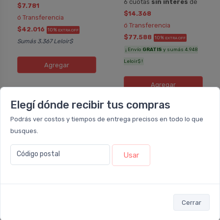
6 cuotas
sin interés
de
$7.781
$14.368
ó Transferencia
ó Transferencia
$42.016
10%
EXTRA OFF
$77.588
10%
EXTRA OFF
Sumás 3.367 Leloir$
¡ Envío
GRATIS
y sumás 4.948
Leloir$ !
Agregar
Agregar
Elegí dónde recibir tus compras
Podrás ver costos y tiempos de entrega precisos en todo lo que
busques.
35%
5%
OFF
OFF
Código postal
Usar
Cerrar