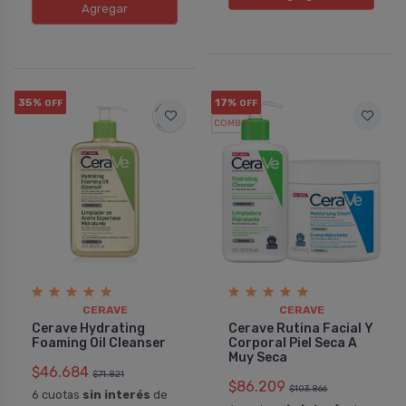
Agregar
35%
17%
OFF
OFF
COMBO
CERAVE
CERAVE
Cerave Hydrating
Cerave Rutina Facial Y
Foaming Oil Cleanser
Corporal Piel Seca A
Muy Seca
$46.684
$71.821
$86.209
$103.866
6 cuotas
sin interés
de