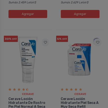
Sumás 2.459 Leloir$
Sumás 2.629 Leloir$
CERAVE
CERAV
Pedido #
Pedido
1126484
Agregar
Agregar
30%
5%
OFF
OFF
CERAVE
CERAVE
Cerave Loción
Cerave Loción
Hidratante De Rostro
Hidratante Piel Seca A
Pm Piel Normal A Seca
Muy Seca Refill