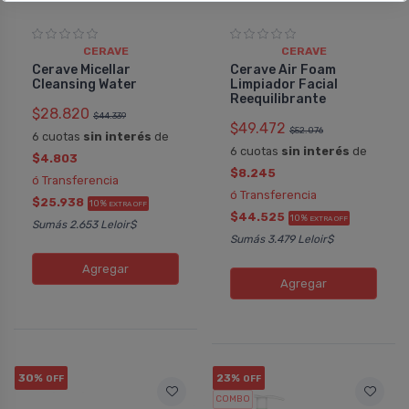
CERAVE
CERAVE
Cerave Micellar
Cerave Air Foam
Cleansing Water
Limpiador Facial
Reequilibrante
$28.820
$44.339
$49.472
$52.076
6 cuotas
sin interés
de
6 cuotas
sin interés
de
$4.803
$8.245
ó Transferencia
ó Transferencia
$25.938
10%
EXTRA OFF
$44.525
10%
EXTRA OFF
Sumás 2.653 Leloir$
Sumás 3.479 Leloir$
Agregar
Agregar
30%
23%
OFF
OFF
COMBO