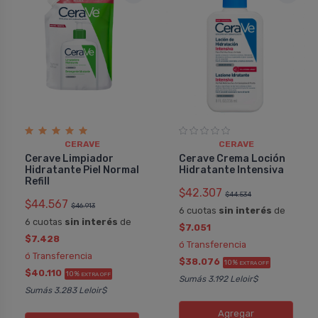
CERAVE
CERAVE
Cerave Limpiador
Cerave Crema Loción
Hidratante Piel Normal
Hidratante Intensiva
Refill
$42.307
$44.534
$44.567
$46.913
6 cuotas
sin interés
de
6 cuotas
sin interés
de
$7.051
$7.428
ó Transferencia
ó Transferencia
$38.076
10%
EXTRA OFF
$40.110
10%
EXTRA OFF
Sumás 3.192 Leloir$
Sumás 3.283 Leloir$
Agregar