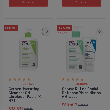
Agregar
Agregar
35%
40%
OFF
OFF
COMBO
CERAVE
CERAVE
Cerave Hydrating
Cerave Rutina Facial
Cleanser Gel
De Noche Pieles Mixtas
Limpiador Facial X
A Grasas
473ml
$65.609
$109.349
$38.831
$59.740