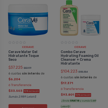
CERAVE
CERAVE
Cerave Water Gel
Combo Cerave
Hidratante Toque
Hydrating Foaming Oil
Seco
Cleanser + Crema
Hidratante
$37.225
$53.179
$104.223
$135.354
6 cuotas
sin interés
de
6 cuotas
sin interés
de
$6.204
$17.371
ó Transferencia
ó Transferencia
$33.503
10%
EXTRA OFF
$93.801
10%
EXTRA OFF
Sumás 2.989 Leloir$
¡ Envío
GRATIS
y sumás 5.669
Leloir$ !