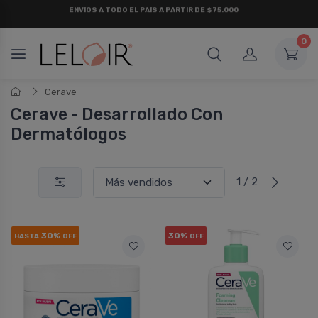
¡ HASTA 6 CUOTAS SIN INTERÉS
Y 18 CUOTAS FIJAS !
0
Cerave
Cerave - Desarrollado Con
Dermatólogos
1 / 2
30%
30%
HASTA
OFF
OFF