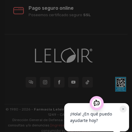
Pago seguro online
Poseemos certificado seguro
SSL
© 1980 - 2026 -
Farmacia Leloir S.R.L.
| CUIT 33609220789 - Larrea
1249 - CABA - CP 1117
Dirección General de Defensa y Protección al Consumidor: Para
consultas y/o denuncias
[ingrese aquí]
| Nación: Defensa de las y los
consumidores
[ingrese aquí]
.