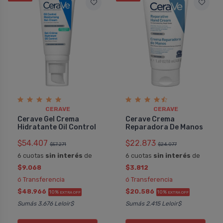
CERAVE
CERAVE
Cerave Gel Crema
Cerave Crema
Hidratante Oil Control
Reparadora De Manos
$54.407
$22.873
$57.271
$24.077
6 cuotas
sin interés
de
6 cuotas
sin interés
de
$9.068
$3.812
ó Transferencia
ó Transferencia
$48.966
$20.586
10%
10%
EXTRA OFF
EXTRA OFF
Sumás 3.676 Leloir$
Sumás 2.415 Leloir$