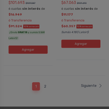
$101.693
$67.063
$109.347
$101.610
6 cuotas
sin interés
de
6 cuotas
sin interés
de
$16.949
$11.177
ó Transferencia
ó Transferencia
$91.524
$60.357
10%
10%
EXTRA OFF
EXTRA OFF
Sumás 4.183 Leloir$
¡ Envío
GRATIS
y sumás 5.568
Leloir$ !
Agregar
Agregar
Siguiente
1
2