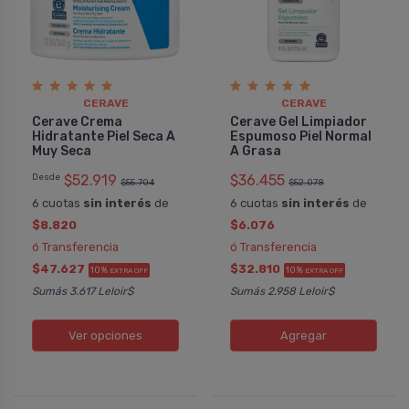
CERAVE
CERAVE
Cerave Crema
Cerave Gel Limpiador
Hidratante Piel Seca A
Espumoso Piel Normal
Muy Seca
A Grasa
Desde
$52.919
$36.455
$55.704
$52.078
6 cuotas
sin interés
de
6 cuotas
sin interés
de
$8.820
$6.076
ó Transferencia
ó Transferencia
$47.627
$32.810
10%
10%
EXTRA OFF
EXTRA OFF
Sumás 3.617 Leloir$
Sumás 2.958 Leloir$
Ver opciones
Agregar