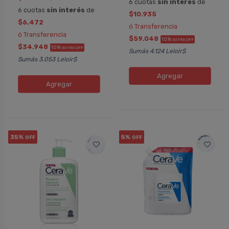
6 cuotas
sin interés
de
6 cuotas
sin interés
de
$10.935
$6.472
ó Transferencia
ó Transferencia
$59.048
10%
EXTRA OFF
$34.948
10%
EXTRA OFF
Sumás 4.124 Leloir$
Sumás 3.053 Leloir$
Agregar
Agregar
35%
5%
OFF
OFF