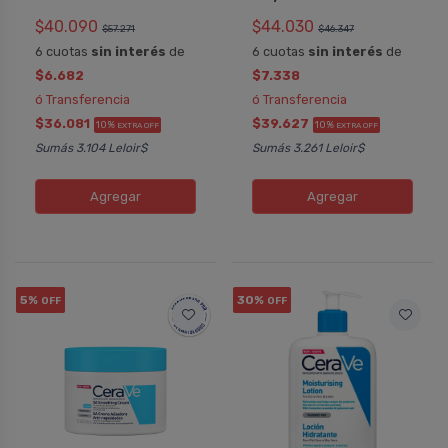
$40.090
$44.030
$57.271
$46.347
6 cuotas
sin interés
de
6 cuotas
sin interés
de
$6.682
$7.338
ó Transferencia
ó Transferencia
$36.081
$39.627
10%
10%
EXTRA OFF
EXTRA OFF
Sumás 3.104 Leloir$
Sumás 3.261 Leloir$
Agregar
Agregar
5%
30%
OFF
OFF